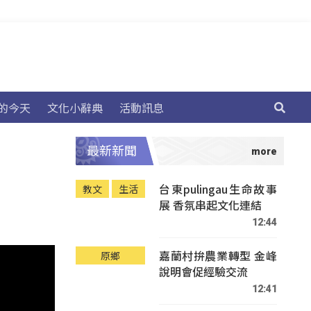
的今天
文化小辭典
活動訊息
最新新聞
台東pulingau生命故事
教文
生活
展 香氛串起文化連結
12:44
嘉蘭村拚農業轉型 金峰
原鄉
說明會促經驗交流
12:41