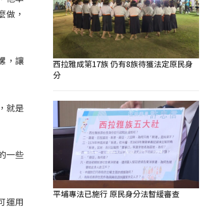
麼做，
螺，讓
西拉雅成第17族 仍有8族待獲法定原民身
分
，就是
的一些
平埔專法已施行 原民身分法暫緩審查
可運用