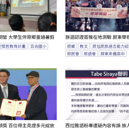
期營 大學生伴原鄉童過暑假
族語認證首推在地測驗 屏東舉
史懷哲教育計畫
百合國小
原鄉
教文
原住民族語言能力認
原民會
原語會
屏東來義高中
頒獎 百位得主見證多元綻放
西拉雅語粉專遭疑內容有誤 族