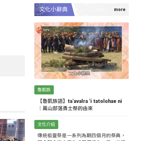
文化小辭典
魯凱族
【魯凱族語】ta‘avalra ‘i tatolohae ni
｜萬山部落勇士祭的由來
文化介紹
傳統祖靈祭是一系列為期四個月的祭典，