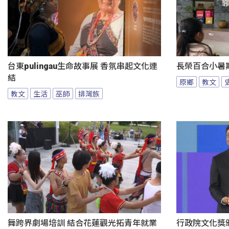
台東pulingau生命故事展 香氛串起文化連
長榮百合小暑
結
原鄉
教文
教文
生活
巫師
排灣族
舞跨界劇場培訓 結合花蓮觀光拓青年就業
行政院文化獎