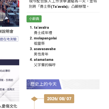
現今配合族人工作求學濃縮為一天，並特
別將「勇士祭(Ta‘avala)」凸顯辦理。
小辭典
ta‘avalra
辦說明會
勇士成年禮
molapangolai
證在地測驗
祖靈祭
asavasavahe
男性青年
atamatama
父字輩的稱呼
歷史上的今天
2026/ 08/ 07
人憂傷文化