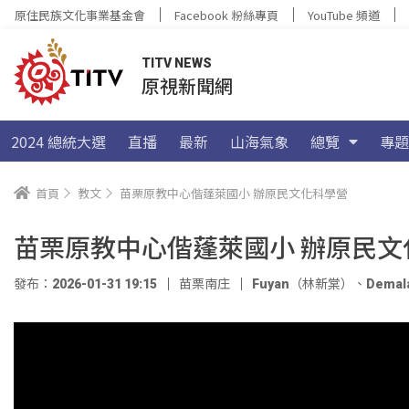
原住民族文化事業基金會
Facebook 粉絲專頁
YouTube 頻道
TITV NEWS
原視新聞網
2024 總統大選
直播
最新
山海氣象
總覽
專題
首頁
教文
苗栗原教中心偕蓬萊國小 辦原民文化科學營
苗栗原教中心偕蓬萊國小 辦原民文
發布：2026-01-31 19:15
苗栗南庄
Fuyan（林新棠）
、
Dema