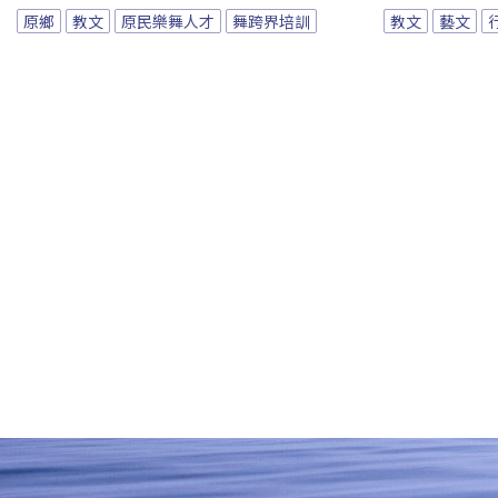
原鄉
教文
原民樂舞人才
舞跨界培訓
教文
藝文