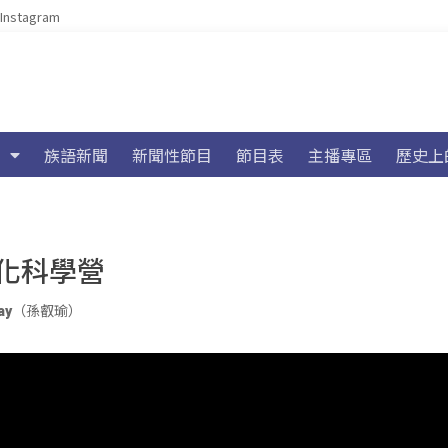
Instagram
族語新聞
新聞性節目
節目表
主播專區
歷史上
化科學營
lay（孫叡瑜）