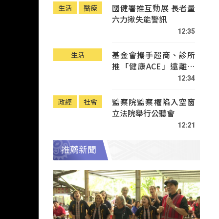
國健署推互動展 長者量
生活
醫療
六力揪失能警訊
12:35
基金會攜手超商、診所
生活
推「健康ACE」遠離疾
病
12:34
監察院監察權陷入空窗
政經
社會
立法院舉行公聽會
12:21
推薦新聞