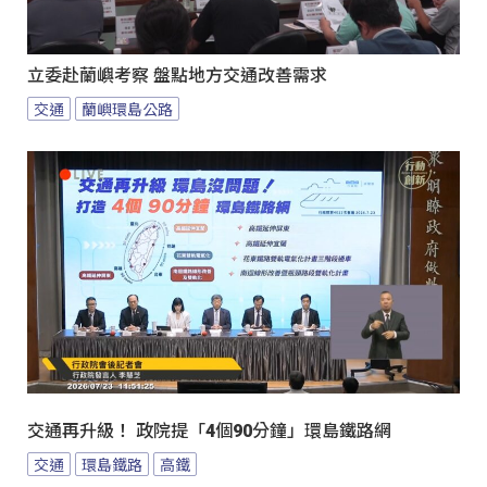
立委赴蘭嶼考察 盤點地方交通改善需求
交通
蘭嶼環島公路
交通再升級！ 政院提「4個90分鐘」環島鐵路網
交通
環島鐵路
高鐵