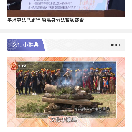
平埔專法已施行 原民身分法暫緩審查
文化小辭典