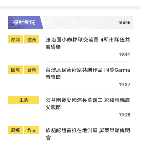
最新新聞
法治國小辦棒球交流賽 4縣市隊伍共
原鄉
體育
襄盛舉
19:44
台澳原民藝術家共創作品 同登Garma
國際
音樂
音樂節
19:37
公益團邀愛國浦長輩義工 彩繪蛋糕慶
生活
父親節
19:28
族語認證首推在地測驗 屏東舉辦說明
原鄉
教文
會