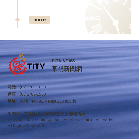
more
TITV NEWS
原視新聞網
電話：(02)2788-1600
傳真：(02)2788-1500
地址：台北市南港區重陽路 120 號 5 樓
財團法人原住民族文化事業基金會 版權所有
Copyright © 2021 Indigenous Peoples Cultural Foundation
All Rights Reserved .