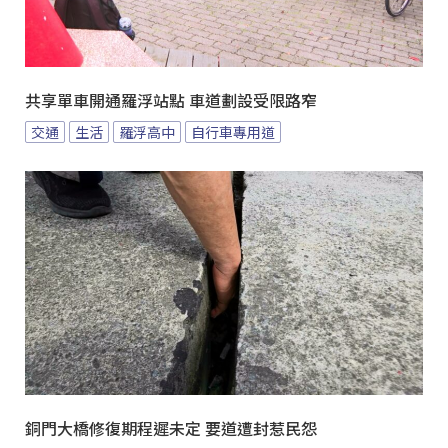
共享單車開通羅浮站點 車道劃設受限路窄
交通
生活
羅浮高中
自行車專用道
銅門大橋修復期程遲未定 要道遭封惹民怨