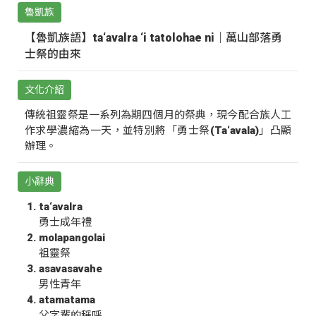
魯凱族
【魯凱族語】ta‘avalra ‘i tatolohae ni｜萬山部落勇
士祭的由來
文化介紹
傳統祖靈祭是一系列為期四個月的祭典，現今配合族人工
作求學濃縮為一天，並特別將「勇士祭(Ta‘avala)」凸顯
辦理。
小辭典
ta‘avalra
勇士成年禮
molapangolai
祖靈祭
asavasavahe
男性青年
atamatama
父字輩的稱呼