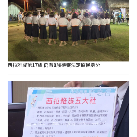
西拉雅成第17族 仍有8族待獲法定原民身分