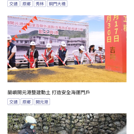
交通
原鄉
秀林
銅門大橋
蘭嶼開元港整建動土 打造安全海運門戶
交通
原鄉
開元港