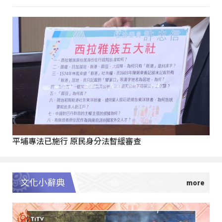
平埔專法已施行 原民身分法暫緩審查
文化小辭典