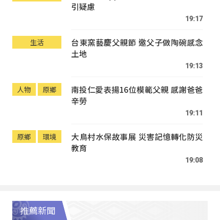
引疑慮
19:17
台東窯藝慶父親節 邀父子做陶碗感念
生活
土地
19:13
南投仁愛表揚16位模範父親 感謝爸爸
人物
原鄉
辛勞
19:11
大鳥村水保故事展 災害記憶轉化防災
原鄉
環境
教育
19:08
推薦新聞