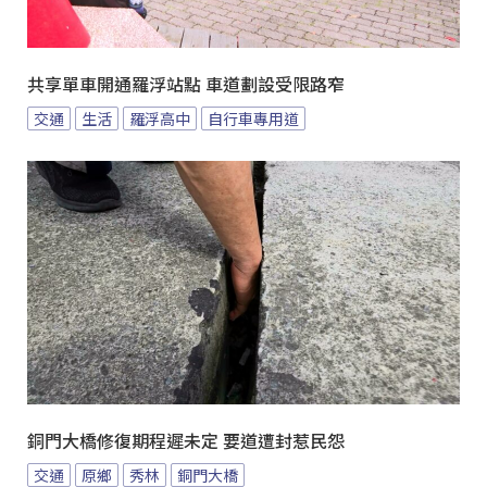
共享單車開通羅浮站點 車道劃設受限路窄
交通
生活
羅浮高中
自行車專用道
銅門大橋修復期程遲未定 要道遭封惹民怨
交通
原鄉
秀林
銅門大橋