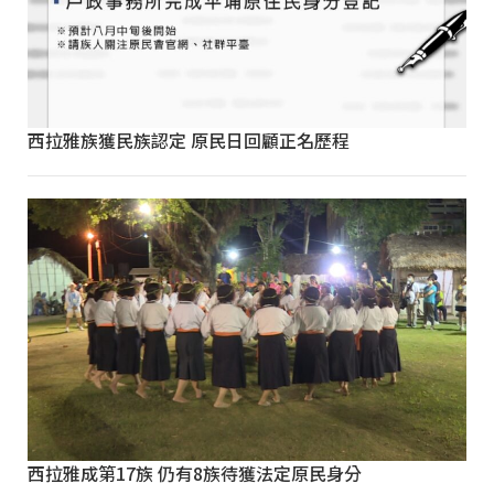
西拉雅族獲民族認定 原民日回顧正名歷程
西拉雅成第17族 仍有8族待獲法定原民身分