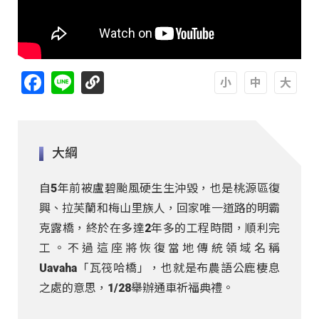
Facebook
Line
A
A
A
大綱
自5年前被盧碧颱風硬生生沖毀，也是桃源區復
興、拉芙蘭和梅山里族人，回家唯一道路的明霸
克露橋，終於在多達2年多的工程時間，順利完
工。不過這座將恢復當地傳統領域名稱
Uavaha「瓦筏哈橋」，也就是布農語公鹿棲息
之處的意思，1/28舉辦通車祈福典禮。