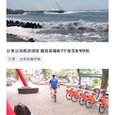
台東沿海風浪增強 離島客輪8/7午後至8/9停航
交通
台東客輪停航