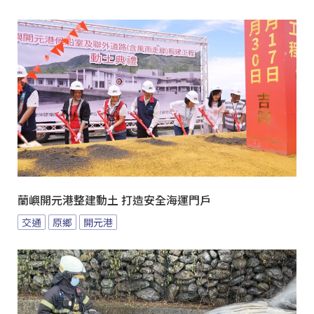
蘭嶼開元港整建動土 打造安全海運門戶
交通
原鄉
開元港