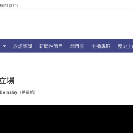
Instagram
族語新聞
新聞性節目
節目表
主播專區
歷史上
立場
Demalay（孫叡瑜）