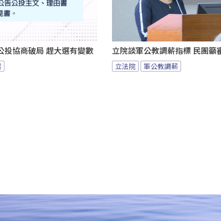
公投協商破局 趕大選有變數
立院談軍公教調薪指標 民團籲
案
立法院
軍公教調薪