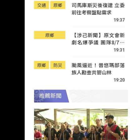
司馬庫斯災後復建 立委
交通
原鄉
前往考察盤點需求
19:37
【涉己新聞】原文會新
原鄉
劇名爆爭議 團隊8/7赴
Tafalong致歉
19:31
颱風逼近！普悠瑪部落
原鄉
防災
族人勘查共管山林
19:20
推薦新聞