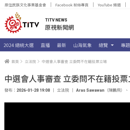
原住民族文化事業基金會
Facebook 粉絲專頁
YouTube 頻道
TITV NEWS
原視新聞網
2024 總統大選
直播
最新
山海氣象
總覽
專題
首頁
立法院
中選會人事審查 立委問不在籍投票立場
中選會人事審查 立委問不在籍投票
發布：2026-01-28 19:08
立法院
Aras Sawawan（陳鵬飛）
、