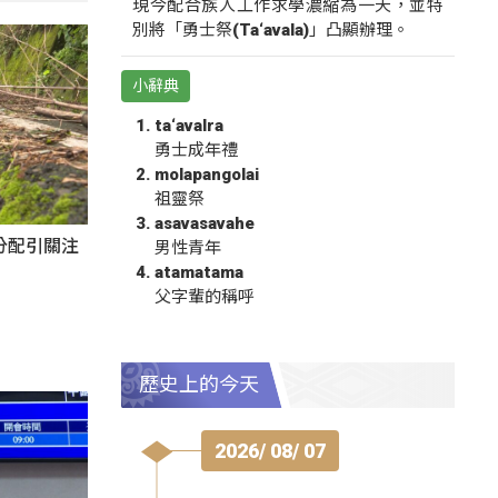
現今配合族人工作求學濃縮為一天，並特
別將「勇士祭(Ta‘avala)」凸顯辦理。
小辭典
ta‘avalra
勇士成年禮
molapangolai
祖靈祭
asavasavahe
分配引關注
男性青年
atamatama
父字輩的稱呼
歷史上的今天
2026/ 08/ 07