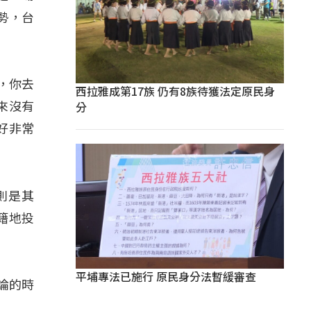
勢，台
，你去
西拉雅成第17族 仍有8族待獲法定原民身
分
來沒有
好非常
則是其
籍地投
平埔專法已施行 原民身分法暫緩審查
討論的時