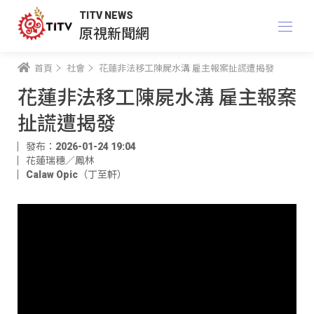
TITV NEWS
原視新聞網
首頁
社會
花蓮非法移工陳屍水溝 雇主報案扯謊遭揭發
花蓮非法移工陳屍水溝 雇主報案
扯謊遭揭發
發布：2026-01-24 19:04
花蓮瑞穗／鳳林
Calaw Opic（丁至軒）