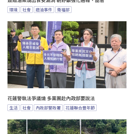
致癌油案燒出食安漏洞 朝野籲強化通報、品管
環境
社會
癌油事件
衛福部
花蓮警執法爭議燒 多黨團赴內政部要說法
生活
社會
內政部警政署
花蓮聯合豐年節