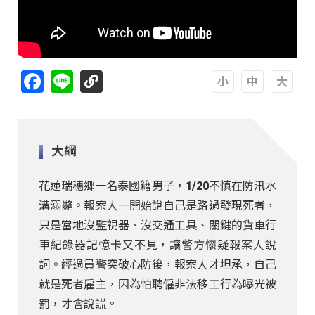
Facebook
Line
A
A
A
大綱
花蓮瑞穗鄉一名泰國籍男子，1/20不慎在防汛水
溝溺斃。報案人一開始說自己是路過發現死者，
只是當地沒監視器、沒交通工具、關鍵的貨車行
車紀錄器記憶卡又不見，讓警方懷疑報案人說
詞。經過員警突破心防後，報案人才坦承，自己
就是死者雇主，因為怕聘僱非法移工行為曝光被
罰，才會說謊。