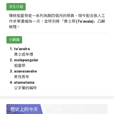
文化介紹
傳統祖靈祭是一系列為期四個月的祭典，現今配合族人工
作求學濃縮為一天，並特別將「勇士祭(Ta‘avala)」凸顯
辦理。
小辭典
ta‘avalra
勇士成年禮
molapangolai
祖靈祭
asavasavahe
男性青年
atamatama
父字輩的稱呼
歷史上的今天