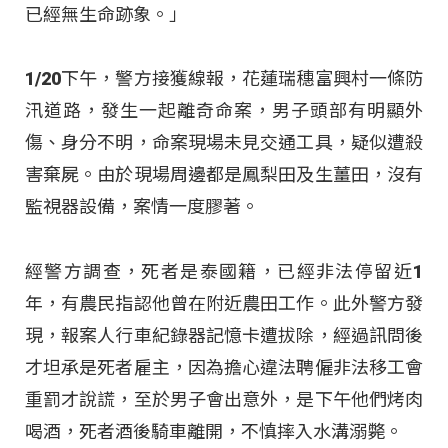
已經無生命跡象。」​
1/20下午，警方接獲線報，花蓮瑞穗富興村一條防
汛道路，發生一起離奇命案，男子頭部有明顯外
傷、身分不明，命案現場未見交通工具，疑似遭殺
害棄屍。由於現場周邊都是鳳梨田及生薑田，沒有
監視器設備，案情一度膠著。​
經警方調查，死者是泰國籍，已經非法停留近1
年，有農民指認他曾在附近農田工作。此外警方發
現，報案人行車紀錄器記憶卡遭拔除，經過訊問後
才坦承是死者雇主，因為擔心違法聘僱非法移工會
重罰才說謊，至於男子會出意外，是下午他們烤肉
喝酒，死者酒後騎車離開，不慎摔入水溝溺斃。​