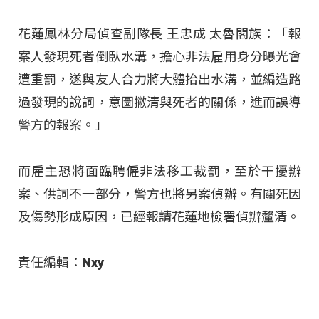
花蓮鳳林分局偵查副隊長 王忠成 太魯閣族：「報
案人發現死者倒臥水溝，擔心非法雇用身分曝光會
遭重罰，遂與友人合力將大體抬出水溝，並編造路
過發現的說詞，意圖撇清與死者的關係，進而誤導
警方的報案。」​
而雇主恐將面臨聘僱非法移工裁罰，至於干擾辦
案、供詞不一部分，警方也將另案偵辦。有關死因
及傷勢形成原因，已經報請花蓮地檢署偵辦釐清。​
責任編輯：Nxy