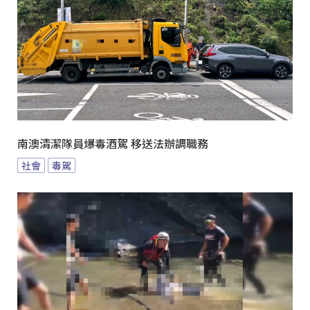
南澳清潔隊員爆毒酒駕 移送法辦調職務
社會
毒駕