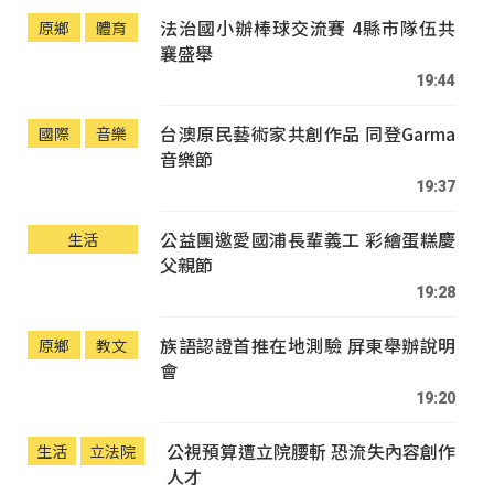
法治國小辦棒球交流賽 4縣市隊伍共
原鄉
體育
襄盛舉
19:44
台澳原民藝術家共創作品 同登Garma
國際
音樂
音樂節
19:37
公益團邀愛國浦長輩義工 彩繪蛋糕慶
生活
父親節
19:28
族語認證首推在地測驗 屏東舉辦說明
原鄉
教文
會
19:20
公視預算遭立院腰斬 恐流失內容創作
生活
立法院
人才