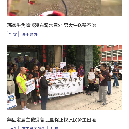
瑪家牛角灣溪瀑布溺水意外 男大生送醫不治
社會
溺水意外
無固定雇主職災高 民團促正視原民勞工困境
社會
原民勞工職災
陳情