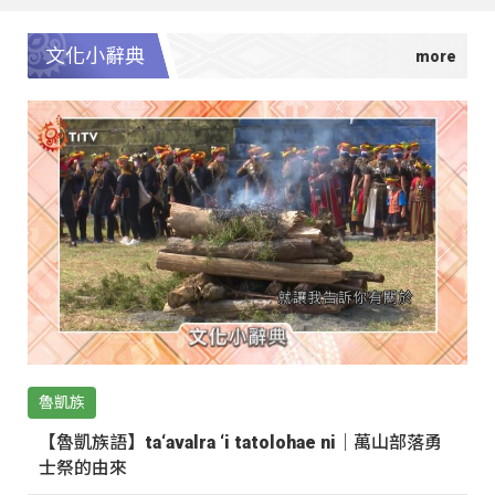
文化小辭典
魯凱族
【魯凱族語】ta‘avalra ‘i tatolohae ni｜萬山部落勇
士祭的由來