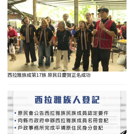
西拉雅族成第17族 原民日慶賀正名成功