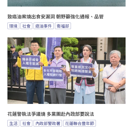
致癌油案燒出食安漏洞 朝野籲強化通報、品管
環境
社會
癌油事件
衛福部
花蓮警執法爭議燒 多黨團赴內政部要說法
生活
社會
內政部警政署
花蓮聯合豐年節