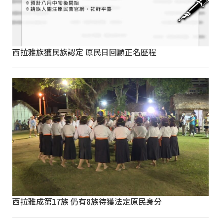
西拉雅族獲民族認定 原民日回顧正名歷程
西拉雅成第17族 仍有8族待獲法定原民身分