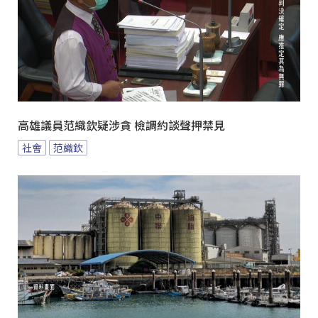
高雄議員范織欽疑涉貪 檢調約談聲押禁見
社會
范織欽