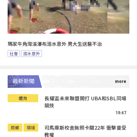
瑪家牛角灣溪瀑布溺水意外 男大生送醫不治
社會
溺水意外
最新新聞
長耀盃未來聯盟開打 UBA和SBL同場
體育
競技
19:47
司馬庫斯校舍無照卡關22年 衝擊童受
原鄉
環境
教權