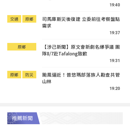
19:40
司馬庫斯災後復建 立委前往考察盤點
交通
原鄉
需求
19:37
【涉己新聞】原文會新劇名爆爭議 團
原鄉
隊8/7赴Tafalong致歉
19:31
颱風逼近！普悠瑪部落族人勘查共管
原鄉
防災
山林
19:20
推薦新聞