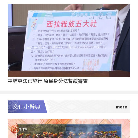
平埔專法已施行 原民身分法暫緩審查
文化小辭典