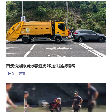
南澳清潔隊員爆毒酒駕 移送法辦調職務
社會
毒駕