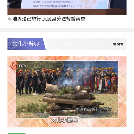
平埔專法已施行 原民身分法暫緩審查
文化小辭典