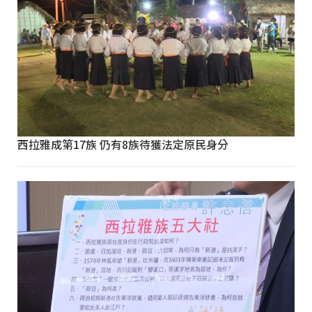
西拉雅成第17族 仍有8族待獲法定原民身分