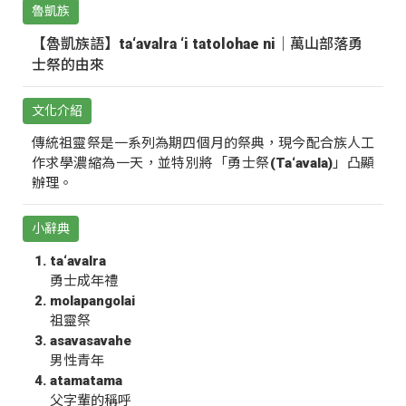
魯凱族
【魯凱族語】ta‘avalra ‘i tatolohae ni｜萬山部落勇
士祭的由來
文化介紹
傳統祖靈祭是一系列為期四個月的祭典，現今配合族人工
作求學濃縮為一天，並特別將「勇士祭(Ta‘avala)」凸顯
辦理。
小辭典
ta‘avalra
勇士成年禮
molapangolai
祖靈祭
asavasavahe
男性青年
atamatama
父字輩的稱呼