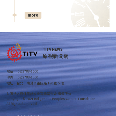
more
TITV NEWS
原視新聞網
電話：(02)2788-1600
傳真：(02)2788-1500
地址：台北市南港區重陽路 120 號 5 樓
財團法人原住民族文化事業基金會 版權所有
Copyright © 2021 Indigenous Peoples Cultural Foundation
All Rights Reserved .