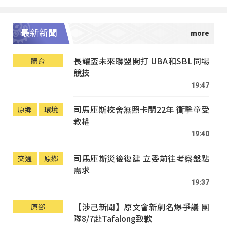
最新新聞
長耀盃未來聯盟開打 UBA和SBL同場
體育
競技
19:47
司馬庫斯校舍無照卡關22年 衝擊童受
原鄉
環境
教權
19:40
司馬庫斯災後復建 立委前往考察盤點
交通
原鄉
需求
19:37
【涉己新聞】原文會新劇名爆爭議 團
原鄉
隊8/7赴Tafalong致歉