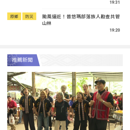
19:31
颱風逼近！普悠瑪部落族人勘查共管
原鄉
防災
山林
19:20
推薦新聞