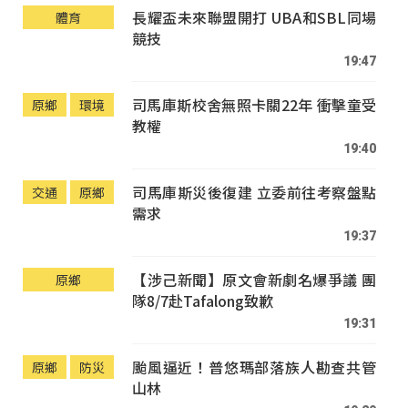
長耀盃未來聯盟開打 UBA和SBL同場
體育
競技
19:47
司馬庫斯校舍無照卡關22年 衝擊童受
原鄉
環境
教權
19:40
司馬庫斯災後復建 立委前往考察盤點
交通
原鄉
需求
19:37
【涉己新聞】原文會新劇名爆爭議 團
原鄉
隊8/7赴Tafalong致歉
19:31
颱風逼近！普悠瑪部落族人勘查共管
原鄉
防災
山林