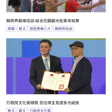
舞跨界劇場培訓 結合花蓮觀光拓青年就業
原鄉
教文
原民樂舞人才
舞跨界培訓
行政院文化獎頒獎 百位得主見證多元綻放
教文
藝文
行政院文化獎