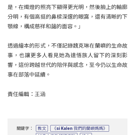
是，在燭燈的照亮下顯得更光明，然後臉上的輪廓
分明，有個高挺的鼻樑深邃的眼窩，還有清晰的下
顎線，構成慈祥和藹的面容。」
透過繪本的形式，不僅記錄魏克琳在蘭嶼的生命故
事，也讓更多人看見她為達悟族人留下的深刻影
響，這份跨越世代的陪伴與感念，至今仍以生命故
事在部落中延續。
責任編輯：王涵
關鍵字：
教文
《si Kalen 我們的蘭嶼媽媽》