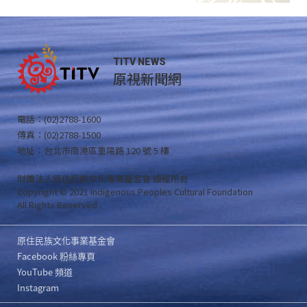
TITV NEWS
原視新聞網
電話：(02)2788-1600
傳真：(02)2788-1500
地址：台北市南港區重陽路 120 號 5 樓
財團法人原住民族文化事業基金會 版權所有
Copyright © 2021 Indigenous Peoples Cultural Foundation
All Rights Reserved .
原住民族文化事業基金會
Facebook 粉絲專頁
YouTube 頻道
Instagram