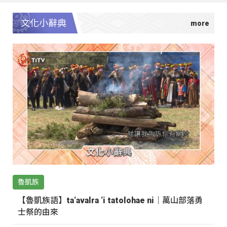
文化小辭典
魯凱族
【魯凱族語】ta‘avalra ‘i tatolohae ni｜萬山部落勇
士祭的由來