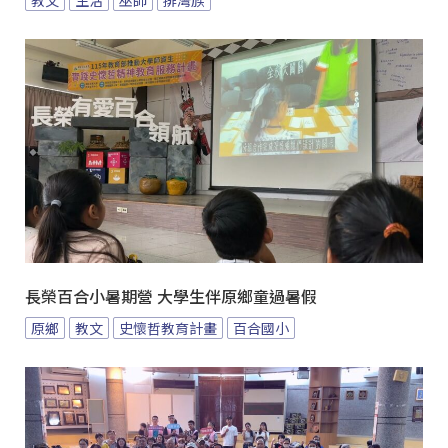
教文
生活
巫師
排灣族
長榮百合小暑期營 大學生伴原鄉童過暑假
原鄉
教文
史懷哲教育計畫
百合國小