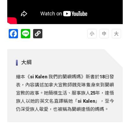
Facebook
Line
A
A
A
大綱
繪本《si Kalen 我們的蘭嶼媽媽》新書於18日發
表，內容講述加拿大宣教師魏克琳隻身來到蘭嶼
宣教的故事。她簡樸生活、服事族人25年，達悟
族人以她的英文名直譯稱她「si Kalen」，至今
仍深受族人敬愛，也被稱為蘭嶼達悟的媽媽。