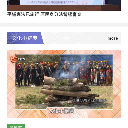
平埔專法已施行 原民身分法暫緩審查
文化小辭典
魯凱族