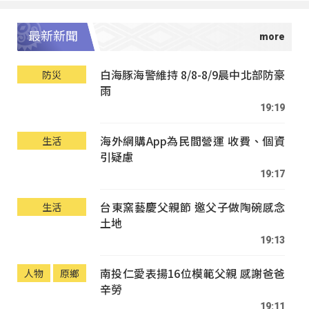
最新新聞
白海豚海警維持 8/8-8/9晨中北部防豪
防災
雨
19:19
海外網購App為民間營運 收費、個資
生活
引疑慮
19:17
台東窯藝慶父親節 邀父子做陶碗感念
生活
土地
19:13
南投仁愛表揚16位模範父親 感謝爸爸
人物
原鄉
辛勞
19:11