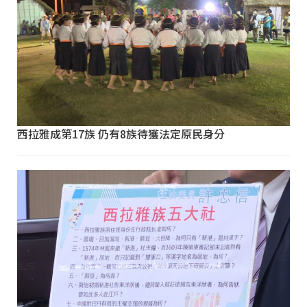
西拉雅成第17族 仍有8族待獲法定原民身分