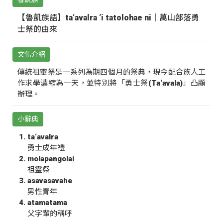
【魯凱族語】ta‘avalra ‘i tatolohae ni｜萬山部落勇
士祭的由來
文化介紹
傳統祖靈祭是一系列為期四個月的祭典，現今配合族人工
作求學濃縮為一天，並特別將「勇士祭(Ta‘avala)」凸顯
辦理。
小辭典
ta‘avalra
勇士成年禮
molapangolai
祖靈祭
asavasavahe
男性青年
atamatama
父字輩的稱呼