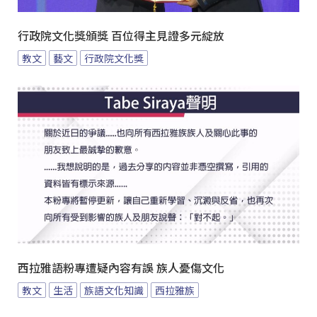
行政院文化獎頒獎 百位得主見證多元綻放
教文
藝文
行政院文化獎
西拉雅語粉專遭疑內容有誤 族人憂傷文化
教文
生活
族語文化知識
西拉雅族