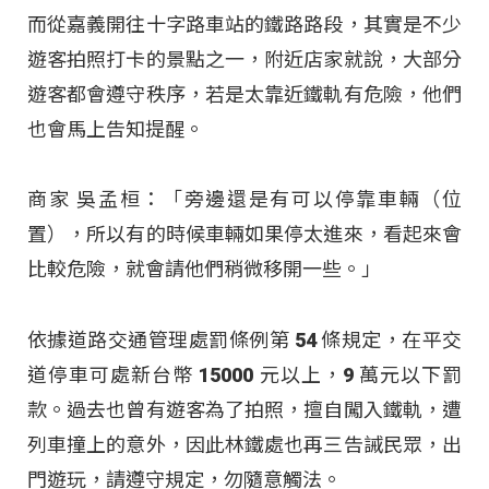
而從嘉義開往十字路車站的鐵路路段，其實是不少
遊客拍照打卡的景點之一，附近店家就說，大部分
遊客都會遵守秩序，若是太靠近鐵軌有危險，他們
也會馬上告知提醒。
商家 吳孟桓：「旁邊還是有可以停靠車輛（位
置），所以有的時候車輛如果停太進來，看起來會
比較危險，就會請他們稍微移開一些。」
依據道路交通管理處罰條例第 54 條規定，在平交
道停車可處新台幣 15000 元以上，9 萬元以下罰
款。過去也曾有遊客為了拍照，擅自闖入鐵軌，遭
列車撞上的意外，因此林鐵處也再三告誡民眾，出
門遊玩，請遵守規定，勿隨意觸法。