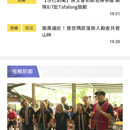
隊8/7赴Tafalong致歉
19:31
颱風逼近！普悠瑪部落族人勘查共管
原鄉
防災
山林
19:20
推薦新聞