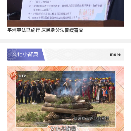
平埔專法已施行 原民身分法暫緩審查
文化小辭典