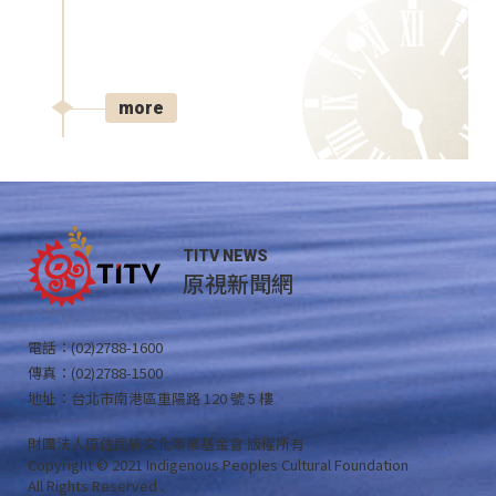
more
TITV NEWS
原視新聞網
電話：(02)2788-1600
傳真：(02)2788-1500
地址：台北市南港區重陽路 120 號 5 樓
財團法人原住民族文化事業基金會 版權所有
Copyright © 2021 Indigenous Peoples Cultural Foundation
All Rights Reserved .