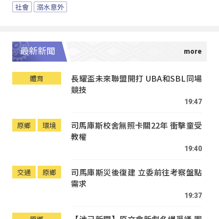
社會
溺水意外
最新新聞
長耀盃未來聯盟開打 UBA和SBL同場
體育
競技
19:47
司馬庫斯校舍無照卡關22年 衝擊童受
原鄉
環境
教權
19:40
司馬庫斯災後復建 立委前往考察盤點
交通
原鄉
需求
19:37
【涉己新聞】原文會新劇名爆爭議 團
原鄉