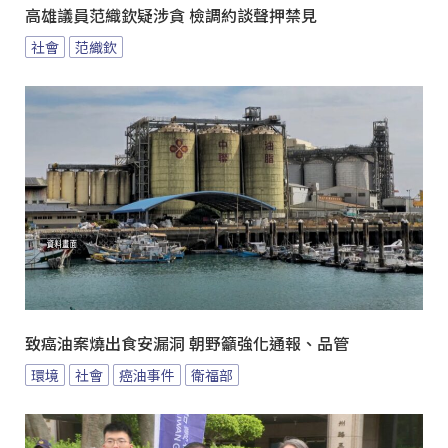
高雄議員范織欽疑涉貪 檢調約談聲押禁見
社會
范織欽
致癌油案燒出食安漏洞 朝野籲強化通報、品管
環境
社會
癌油事件
衛福部