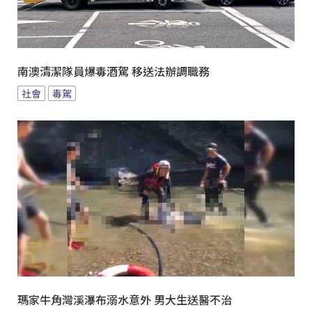
南澳清潔隊員爆毒酒駕 移送法辦調職務
社會
毒駕
瑪家牛角灣溪瀑布溺水意外 男大生送醫不治