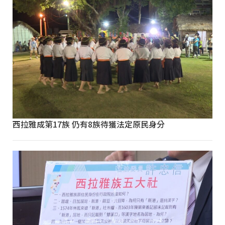
西拉雅成第17族 仍有8族待獲法定原民身分