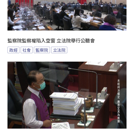
監察院監察權陷入空窗 立法院舉行公聽會
政經
社會
監察院
立法院