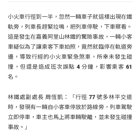
小火車行徑到一半，忽然一輛車子就這樣出現在鐵
軌旁，列車長趕緊拉鳴，把列車停駛，下車察看。
這是發生在嘉義阿里山林鐵的驚險事故，一輛小客
車疑似為了讓乘客下車拍照，竟然就臨停在軌道旁
邊，導致行經的小火車緊急煞車，所幸未發生碰
撞，但還是造成班次誤點 4 分鐘，影響乘客 61
名。
林鐵處副處長 周恆凱：「行徑 77 號多林平交道
時，發現有一輛自小客車停放於路線旁，列車駕駛
立即停車，車主也馬上將車輛駛離，並未發生碰撞
事故。」