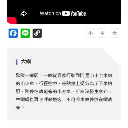
Facebook
Line
A
A
A
大綱
驚險一瞬間！一輛從嘉義行駛到阿里山十字車站
的小火車，行徑途中，差點撞上疑似為了下車拍
照，臨停在軌道旁的小客車，所幸沒發生意外，
林鐵處也再次呼籲遊客，不可將車輛停放在鐵軌
旁。