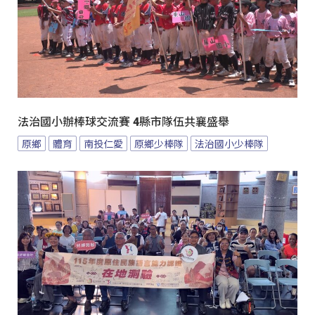
法治國小辦棒球交流賽 4縣市隊伍共襄盛舉
原鄉
體育
南投仁愛
原鄉少棒隊
法治國小少棒隊