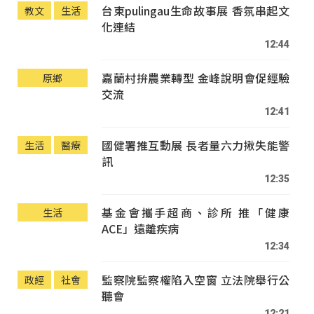
台東pulingau生命故事展 香氛串起文
教文
生活
化連結
12:44
嘉蘭村拚農業轉型 金峰說明會促經驗
原鄉
交流
12:41
國健署推互動展 長者量六力揪失能警
生活
醫療
訊
12:35
基金會攜手超商、診所 推「健康
生活
ACE」遠離疾病
12:34
監察院監察權陷入空窗 立法院舉行公
政經
社會
聽會
12:21