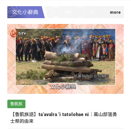
文化小辭典
魯凱族
【魯凱族語】ta‘avalra ‘i tatolohae ni｜萬山部落勇
士祭的由來