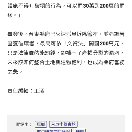
設施不得有破壞的行為，可以罰30萬到200萬的罰
緩。」
事發後，台東縣府已火速派員拆除籃框，並強調若
查獲破壞者，最高可依「文資法」開罰200萬元，
只是法律雖然能罰錢，卻補不了產權分裂的漏洞，
未來該如何整合土地與建物權利，也成為縣府當務
之急。
責任編輯：王涵
關鍵字：
原鄉
台東中華會館
歷史建築管理維護
破壞