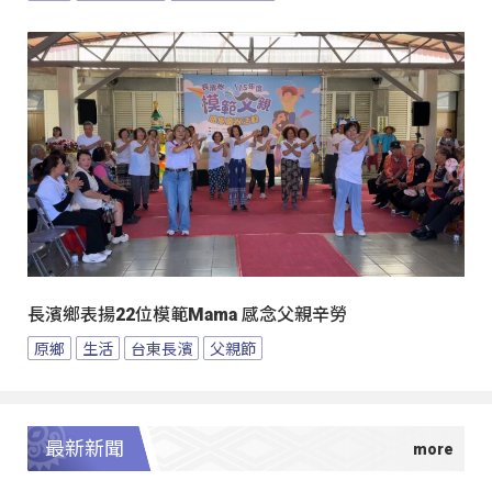
長濱鄉表揚22位模範Mama 感念父親辛勞
原鄉
生活
台東長濱
父親節
最新新聞