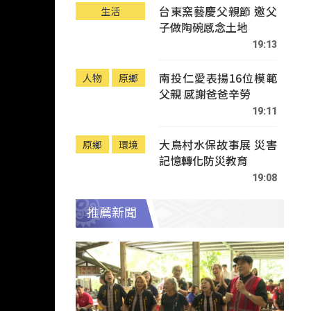
台東窯藝慶父親節 邀父
生活
子做陶碗感念土地
19:13
南投仁愛表揚16位模範
人物
原鄉
父親 感謝爸爸辛勞
19:11
大鳥村水保故事展 災害
原鄉
環境
記憶轉化防災教育
19:08
推薦新聞