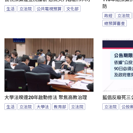
防
生活
立法院
公共電視預算
文化部
政經
立法院
總預算審查
大學法暌違20年啟動修法 聚焦高教治理
藍倡反廢死三
生活
立法院
大學法
教育部
立法院
立法院
公投