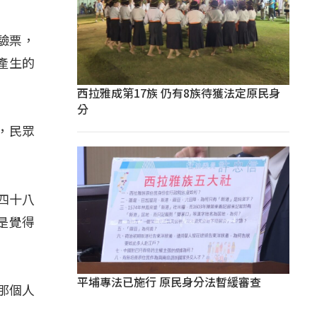
驗票，
產生的
西拉雅成第17族 仍有8族待獲法定原民身
分
，民眾
四十八
是覺得
平埔專法已施行 原民身分法暫緩審查
那個人