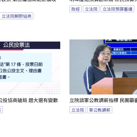
政經
立法院
立法院預算審議
立法院朝野協商
公投協商破局 趕大選有變數
立院談軍公教調薪指標 民團籲
案
立法院
軍公教調薪