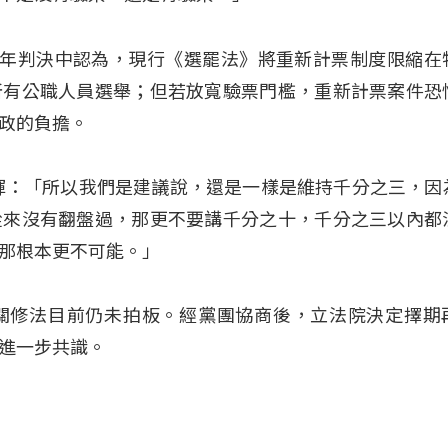
2年判決中認為，現行《選罷法》將重新計票制度限縮在
所有公職人員選舉；但若放寬驗票門檻，重新計票案件恐
政的負擔。
輝：「所以我們是建議說，還是一樣是維持千分之三，因
從來沒有翻盤過，那更不要講千分之十，千分之三以內都
那根本更不可能。」
關修法目前仍未拍板。經黨團協商後，立法院決定擇期
進一步共識。