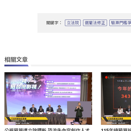
關鍵字：
立法院
選罷法修正
驗票門檻
相關文章
公視預算遭立院腰斬 恐流失內容創作人才
115年總預算