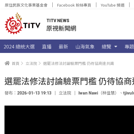
原住民族文化事業基金會
Facebook 粉絲專頁
YouTube 頻道
TITV NEWS
原視新聞網
2024 總統大選
直播
最新
山海氣象
總覽
專題
首頁
立法院
選罷法修法討論驗票門檻 仍待協商達共識
選罷法修法討論驗票門檻 仍待協商
發布：2026-01-13 19:13
立法院
Iwan Nawi（林佳慧）
、
tji