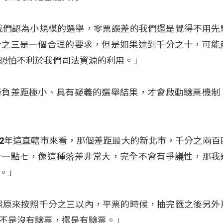
我們認為小規模的選舉，零票誤差的我們還是覺得不用先
分之三是一個合理的要求，但是如果達到千分之十，可能
恐怕不利於我們司法資源的利用。」
勝負差距極小、具有疑義的選舉結果，才會啟動驗票機制
022年這直轄市來看，那個差距最大的新北市，千分之兩百
十一點七，像這種落差非常大，完全不會有爭議性，那我
。」
照原來按照千分之三以內，平票的時候，抽完籤之後另外
不是沒有驗票，還是有驗票。」