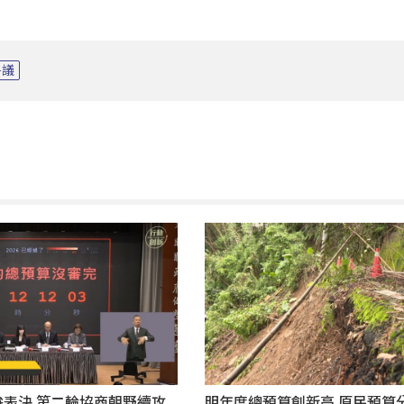
爭議
拚表決 第二輪協商朝野續攻
明年度總預算創新高 原民預算