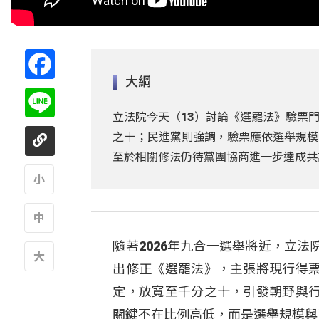
Facebook
大綱
Line
立法院今天（13）討論《選罷法》驗票
之十；民進黨則強調，驗票應依選舉規模
至於相關修法仍待黨團協商進一步達成共
A
隨著2026年九合一選舉將近，立
A
出修正《選罷法》，主張將現行得
A
定，放寬至千分之十，引發朝野與
關鍵不在比例高低，而是選舉規模與