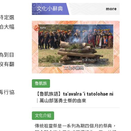
文化小辭典
特定選
怕大幅
為到目
沒有翻
魯凱族
再行協
【魯凱族語】ta‘avalra ‘i tatolohae ni
｜萬山部落勇士祭的由來
文化介紹
傳統祖靈祭是一系列為期四個月的祭典，