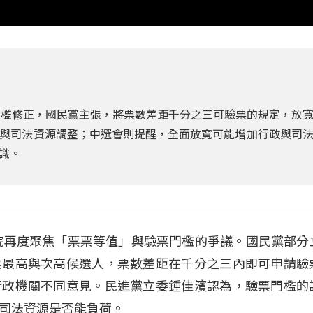
門檻修正，國民黨主張，將票數差距千分之三可驗票的規定，放
與司法資源調整；中選會則提醒，全面放寬可能增加行政與司
識。
法院再度聚焦「票票等值」與驗票門檻的爭議。國民黨部分
票最高與次高候選人，票數差距在千分之三內即可申請驗
行政機關不同意見。民進黨立委鍾佳濱認為，驗票門檻的
司法資源是否能負荷。