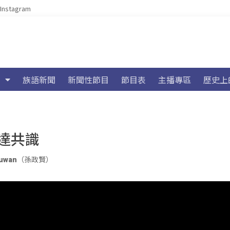
Instagram
族語新聞
新聞性節目
節目表
主播專區
歷史上
達共識
vuluwan（孫政賢）