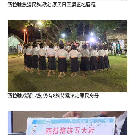
西拉雅族獲民族認定 原民日回顧正名歷程
西拉雅成第17族 仍有8族待獲法定原民身分