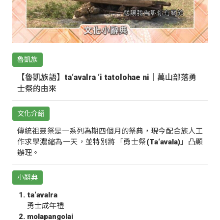
魯凱族
【魯凱族語】ta‘avalra ‘i tatolohae ni｜萬山部落勇
士祭的由來
文化介紹
傳統祖靈祭是一系列為期四個月的祭典，現今配合族人工
作求學濃縮為一天，並特別將「勇士祭(Ta‘avala)」凸顯
辦理。
小辭典
ta‘avalra
勇士成年禮
molapangolai