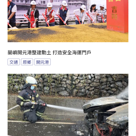
蘭嶼開元港整建動土 打造安全海運門戶
交通
原鄉
開元港