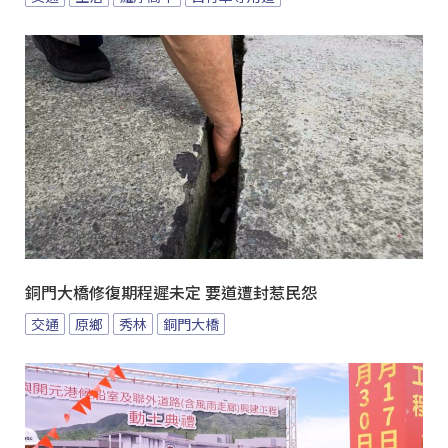
銅門大橋修復期程遲未定 要道遭封惹民怨
交通
原鄉
秀林
銅門大橋