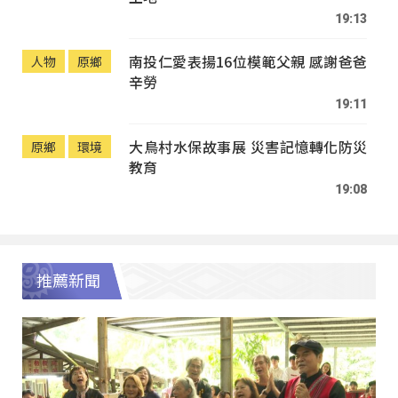
19:13
南投仁愛表揚16位模範父親 感謝爸爸
人物
原鄉
辛勞
19:11
大鳥村水保故事展 災害記憶轉化防災
原鄉
環境
教育
19:08
推薦新聞