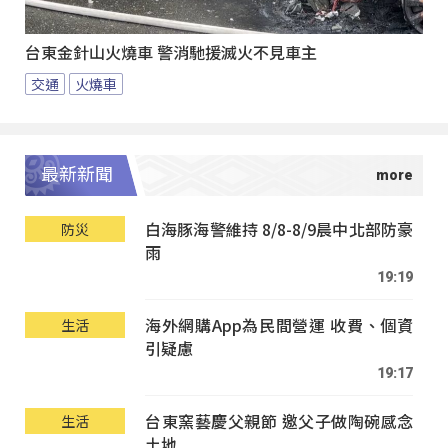
台東金針山火燒車 警消馳援滅火不見車主
交通
火燒車
最新新聞
白海豚海警維持 8/8-8/9晨中北部防豪
防災
雨
19:19
海外網購App為民間營運 收費、個資
生活
引疑慮
19:17
台東窯藝慶父親節 邀父子做陶碗感念
生活
土地