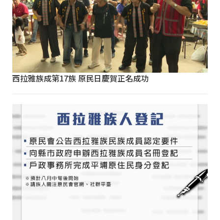
西拉雅族成第17族 原民日慶賀正名成功