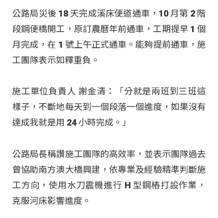
公路局災後 18 天完成溪床便道通車，10 月第 2 階
段鋼便橋開工，原訂農曆年前通車，工期提早 1 個
月完成，在 1 號上午正式通車。能夠提前通車，施
工團隊表示如釋重負。
施工單位負責人 謝金清：「分就是兩班到三班這
樣子，不斷地每天到一個段落一個進度，如果沒有
達成我就是用 24 小時完成。」
公路局長稱讚施工團隊的高效率，並表示團隊過去
曾協助南方澳大橋興建，依專業及經驗精準判斷施
工方向，使用水刀震機進行 H 型鋼樁打設作業，
克服河床影響進度。