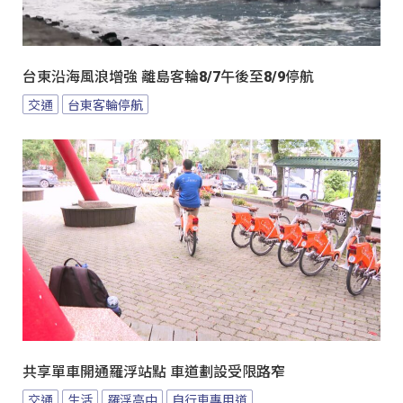
台東沿海風浪增強 離島客輪8/7午後至8/9停航
交通
台東客輪停航
共享單車開通羅浮站點 車道劃設受限路窄
交通
生活
羅浮高中
自行車專用道