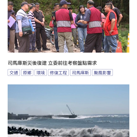
司馬庫斯災後復建 立委前往考察盤點需求
交通
原鄉
環境
修復工程
司馬庫斯
颱風影響