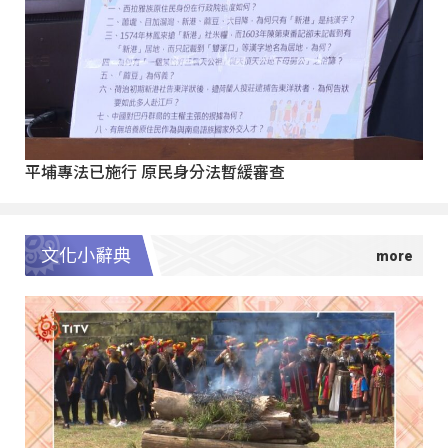
平埔專法已施行 原民身分法暫緩審查
文化小辭典