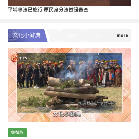
平埔專法已施行 原民身分法暫緩審查
文化小辭典
魯凱族