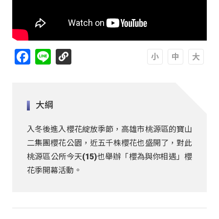
Facebook
Line
A
A
A
大綱
入冬後進入櫻花綻放季節，高雄市桃源區的寶山
二集團櫻花公園，近五千株櫻花也盛開了，對此
桃源區公所今天(15)也舉辦「櫻為與你相遇」櫻
花季開幕活動。