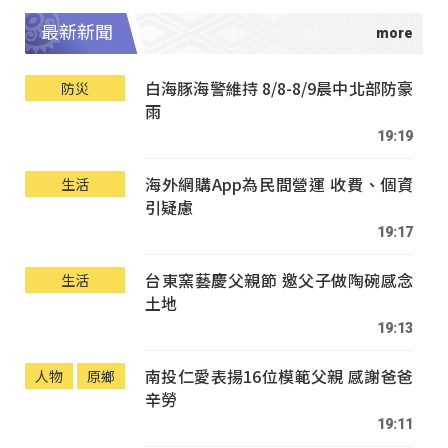
最新新聞
白海豚海警維持 8/8-8/9晨中北部防豪
防災
雨
19:19
海外網購App為民間營運 收費、個資
生活
引疑慮
19:17
台東窯藝慶父親節 邀父子做陶碗感念
生活
土地
19:13
南投仁愛表揚16位模範父親 感謝爸爸
人物
原鄉
辛勞
19:11