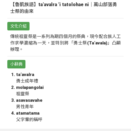
【魯凱族語】ta‘avalra ‘i tatolohae ni｜萬山部落勇
士祭的由來
文化介紹
傳統祖靈祭是一系列為期四個月的祭典，現今配合族人工
作求學濃縮為一天，並特別將「勇士祭(Ta‘avala)」凸顯
辦理。
小辭典
ta‘avalra
勇士成年禮
molapangolai
祖靈祭
asavasavahe
男性青年
atamatama
父字輩的稱呼