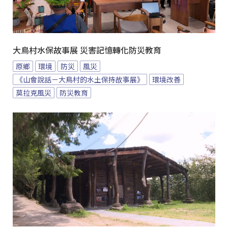
大鳥村水保故事展 災害記憶轉化防災教育
原鄉
環境
防災
風災
《山會說話－大鳥村的水土保持故事展》
環境改善
莫拉克風災
防災教育