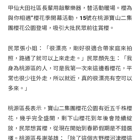
甲仙大田社區長輩用敲擊樂器，替活動暖場。櫻為
與你相遇”櫻花季開幕活動，15號在桃源寶山二集
團櫻花公園登場，吸引大批民眾前往賞櫻。
民眾張小姐：「很漂亮，剛好很適合帶家庭來拍
照，路通了就可以上來走走。」民眾顏先生：「我
身為桃源區的人，可是我第一次來這邊看櫻花，平
常也很少往外走，所以就近，真的很漂亮有空可以
多來。」
桃源區長表示，寶山二集團櫻花公園有近五千株櫻
花，幾乎完全盛開，剩下山櫻花到年後會陸續綻
放，民眾想賞櫻，從現在開始到春節假期是不錯選
擇。桃源區長謝英雄：「除了這個吉野櫻河津櫻這