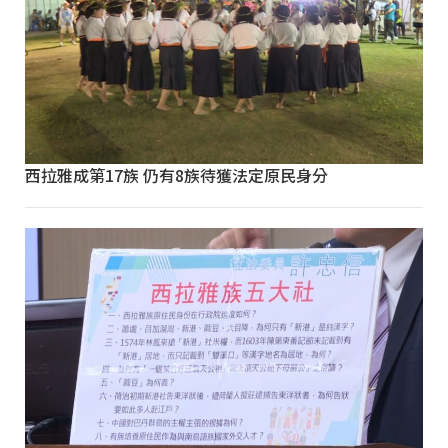
西拉雅成第17族 仍有8族待獲法定原民身分