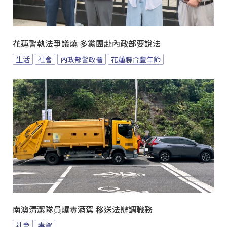
花蓮警執法爭議燒 多黨團赴內政部要說法
生活
社會
內政部警政署
花蓮聯合豐年節
南澳清潔隊員爆毒酒駕 移送法辦調職務
社會
毒駕