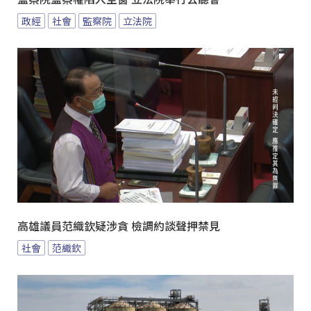
政經
社會
監察院
立法院
高雄議員范織欽疑涉貪 檢調約談聲押禁見
社會
范織欽