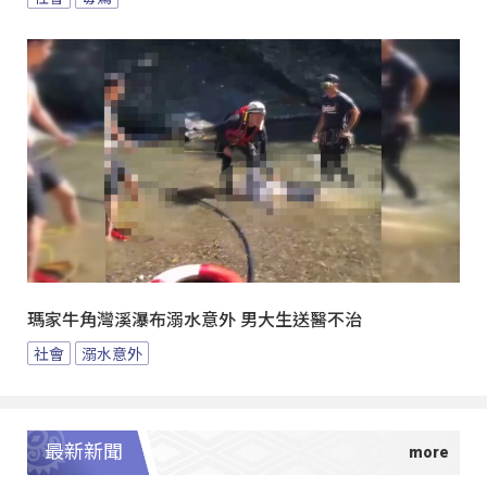
瑪家牛角灣溪瀑布溺水意外 男大生送醫不治
社會
溺水意外
最新新聞