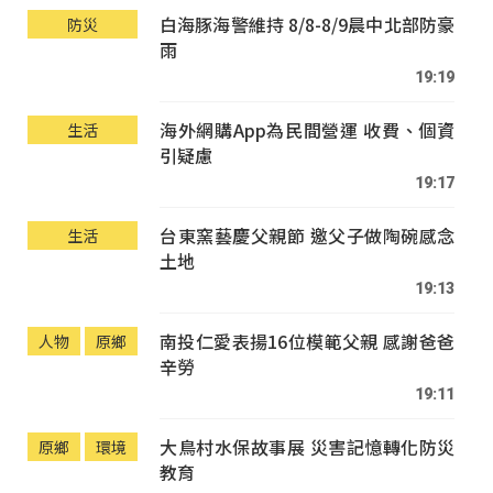
白海豚海警維持 8/8-8/9晨中北部防豪
防災
雨
19:19
海外網購App為民間營運 收費、個資
生活
引疑慮
19:17
台東窯藝慶父親節 邀父子做陶碗感念
生活
土地
19:13
南投仁愛表揚16位模範父親 感謝爸爸
人物
原鄉
辛勞
19:11
大鳥村水保故事展 災害記憶轉化防災
原鄉
環境
教育