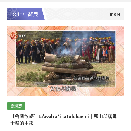
文化小辭典
魯凱族
【魯凱族語】ta‘avalra ‘i tatolohae ni｜萬山部落勇
士祭的由來