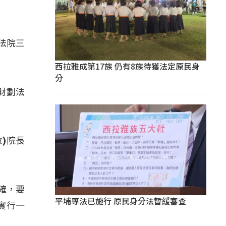
法院三
西拉雅成第17族 仍有8族待獲法定原民身
分
財劃法
)院長
確，要
平埔專法已施行 原民身分法暫緩審查
實行一