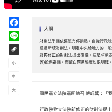
Facebook
大綱
Line
財劃法爭議依舊沒有停損點，自從行政院
通過新版財劃法，明定中央給地方的一般
對再修正的財劃法提出覆議。這是卓榮泰
(5)投票審議，而藍白兩黨態度也很明確
A
A
國民黨立法院黨團總召 傅崐萁：「
A
行政院對立法院新修正的財劃法提出