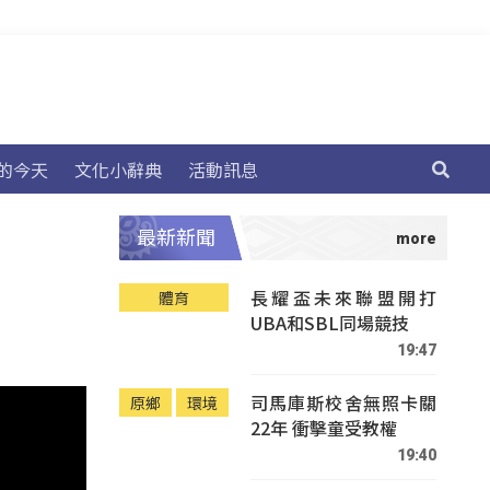
的今天
文化小辭典
活動訊息
最新新聞
長耀盃未來聯盟開打
體育
UBA和SBL同場競技
19:47
司馬庫斯校舍無照卡關
原鄉
環境
22年 衝擊童受教權
19:40