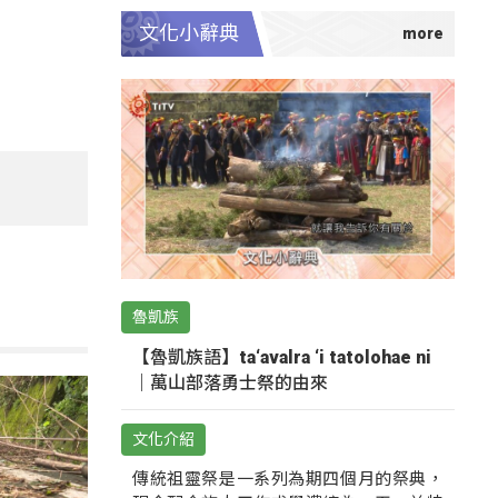
文化小辭典
魯凱族
【魯凱族語】ta‘avalra ‘i tatolohae ni
｜萬山部落勇士祭的由來
文化介紹
傳統祖靈祭是一系列為期四個月的祭典，