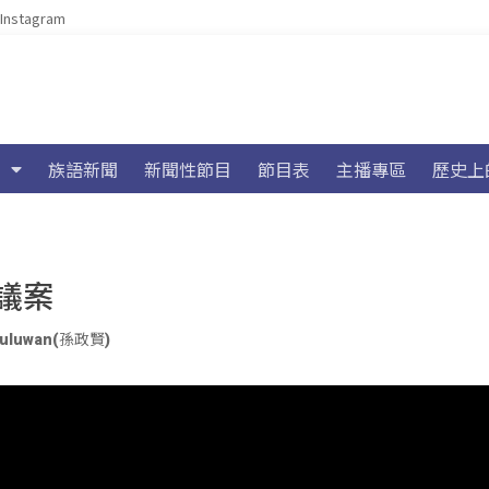
Instagram
族語新聞
新聞性節目
節目表
主播專區
歷史上
議案
ivuluwan(孫政賢)