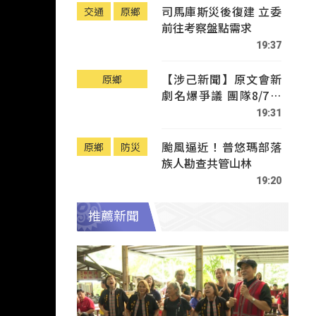
司馬庫斯災後復建 立委
交通
原鄉
前往考察盤點需求
19:37
【涉己新聞】原文會新
原鄉
劇名爆爭議 團隊8/7赴
Tafalong致歉
19:31
颱風逼近！普悠瑪部落
原鄉
防災
族人勘查共管山林
19:20
推薦新聞