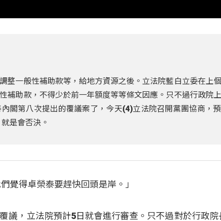
調整一般性補助款等，給地方資源之後。立法院藍白立委在上
性補助款，不得少於前一年額度等等條文因應。只不過行政院
內閣第八次提出的覆議案了，今天(4)立法院召開黨團協商，
，就是會否決。
我們覺得卓榮泰要趕快回頭是岸。」
覆議，立法院預計5日就會進行審查。只不過對於行政院