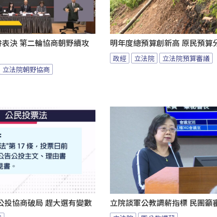
拚表決 第二輪協商朝野續攻
明年度總預算創新高 原民預算
政經
立法院
立法院預算審議
立法院朝野協商
公投協商破局 趕大選有變數
立院談軍公教調薪指標 民團籲