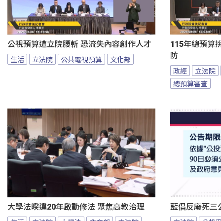
公視預算遭立院腰斬 恐流失內容創作人才
115年總預算
防
生活
立法院
公共電視預算
文化部
政經
立法院
總預算審查
大學法暌違20年啟動修法 聚焦高教治理
藍倡反廢死三