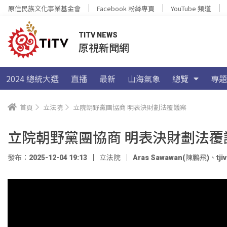
原住民族文化事業基金會
Facebook 粉絲專頁
YouTube 頻道
TITV NEWS
原視新聞網
2024 總統大選
直播
最新
山海氣象
總覽
專題
首頁
立法院
立院朝野黨團協商 明表決財劃法覆議案
立院朝野黨團協商 明表決財劃法覆
發布：2025-12-04 19:13
立法院
Aras Sawawan(陳鵬飛)
、
tj