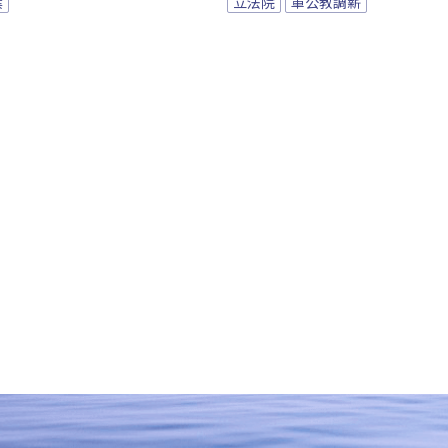
案
立法院
軍公教調薪