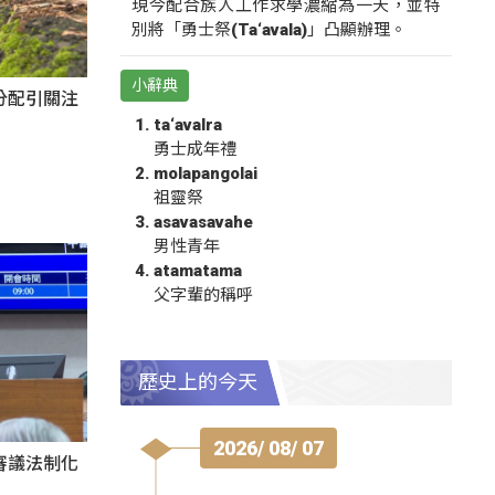
現今配合族人工作求學濃縮為一天，並特
別將「勇士祭(Ta‘avala)」凸顯辦理。
小辭典
分配引關注
ta‘avalra
勇士成年禮
molapangolai
祖靈祭
asavasavahe
男性青年
atamatama
父字輩的稱呼
歷史上的今天
2026/ 08/ 07
審議法制化