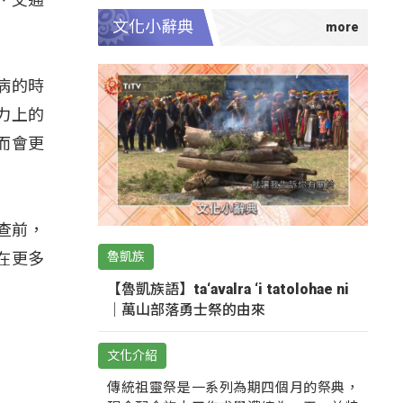
文化小辭典
病的時
力上的
而會更
審查前，
魯凱族
在更多
【魯凱族語】ta‘avalra ‘i tatolohae ni
｜萬山部落勇士祭的由來
文化介紹
傳統祖靈祭是一系列為期四個月的祭典，