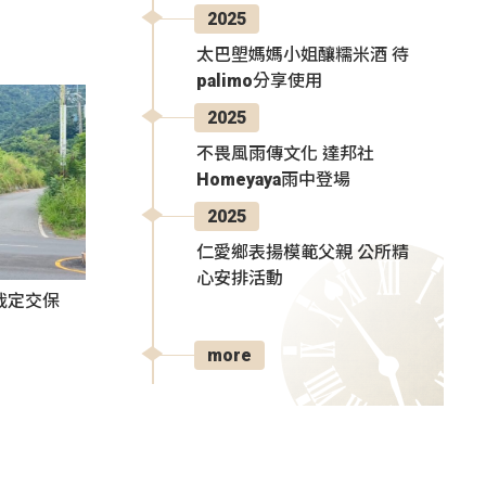
2025
太巴塱媽媽小姐釀糯米酒 待
palimo分享使用
2025
不畏風雨傳文化 達邦社
Homeyaya雨中登場
2025
仁愛鄉表揚模範父親 公所精
心安排活動
裁定交保
more