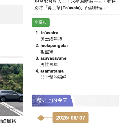
現今配合族人工作求學濃縮為一天，並特
別將「勇士祭(Ta‘avala)」凸顯辦理。
小辭典
ta‘avalra
勇士成年禮
molapangolai
祖靈祭
asavasavahe
男性青年
atamatama
父字輩的稱呼
歷史上的今天
2026/ 08/ 07
辦調職務