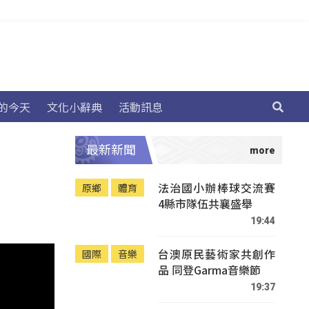
的今天
文化小辭典
活動訊息
最新新聞
法治國小辦棒球交流賽
原鄉
體育
4縣市隊伍共襄盛舉
19:44
台澳原民藝術家共創作
國際
音樂
品 同登Garma音樂節
19:37