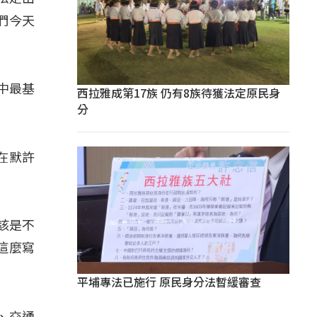
們今天
中最基
西拉雅成第17族 仍有8族待獲法定原民身
分
在默許
該是不
這麼寫
平埔專法已施行 原民身分法暫緩審查
、交通