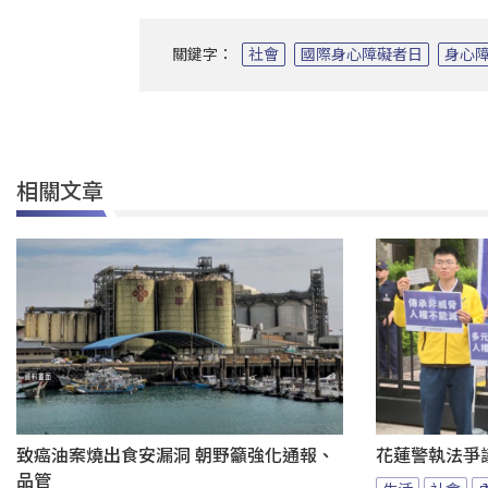
關鍵字：
社會
國際身心障礙者日
身心
相關文章
致癌油案燒出食安漏洞 朝野籲強化通報、
花蓮警執法爭
品管