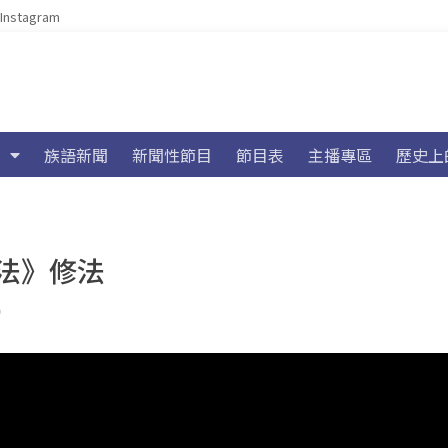
Instagram
族語新聞
新聞性節目
節目表
主播專區
歷史上
法》修法
)