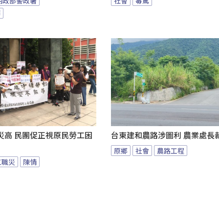
內政部警政署
社會
毒駕
節
災高 民團促正視原民勞工困
台東建和農路涉圖利 農業處長
原鄉
社會
農路工程
工職災
陳情