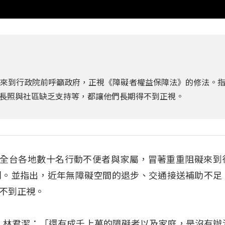
/3來到行政院前呼籲政府，正視《障礙者權益保障法》的修法。
長照與社區缺乏支持等，都讓他們長期得不到正視。
，全台各地數十名行動不便者與家屬，冒著重重阻礙來到
利。並指出，近年無障礙空間的退步、交通接送補助不足
不到正視。
 林君潔：「還有成千上萬的障礙者以及家庭，是沒有辦