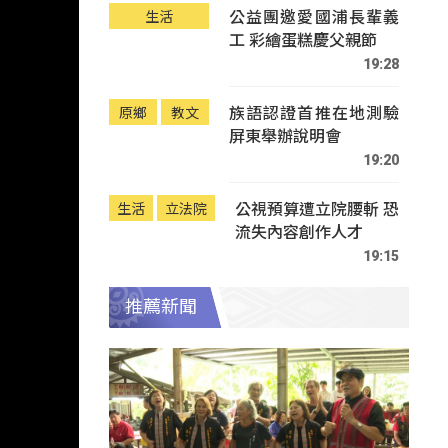
公益團邀愛國浦長輩義
生活
工 彩繪蛋糕慶父親節
19:28
族語認證首推在地測驗
原鄉
教文
屏東舉辦說明會
19:20
公視預算遭立院腰斬 恐
生活
立法院
流失內容創作人才
19:15
推薦新聞