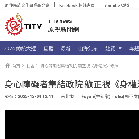
原住民族文化事業基金會
Facebook 粉絲專頁
YouTube 頻道
TITV NEWS
原視新聞網
2024 總統大選
直播
最新
山海氣象
總覽
專題
首頁
社會
身心障礙者集結政院 籲正視《身權法》修法
身心障礙者集結政院 籲正視《身權
發布：2025-12-04 12:11
台北市
Fuyan(林新棠)
、
uliu(郭亞文