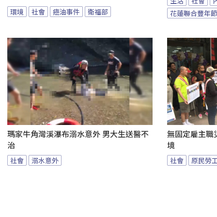
生活
社會
環境
社會
癌油事件
衛福部
花蓮聯合豐年
瑪家牛角灣溪瀑布溺水意外 男大生送醫不
無固定雇主職
治
境
社會
溺水意外
社會
原民勞