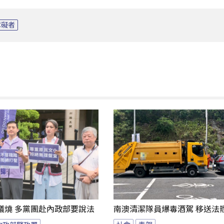
障礙者
議燒 多黨團赴內政部要說法
南澳清潔隊員爆毒酒駕 移送法