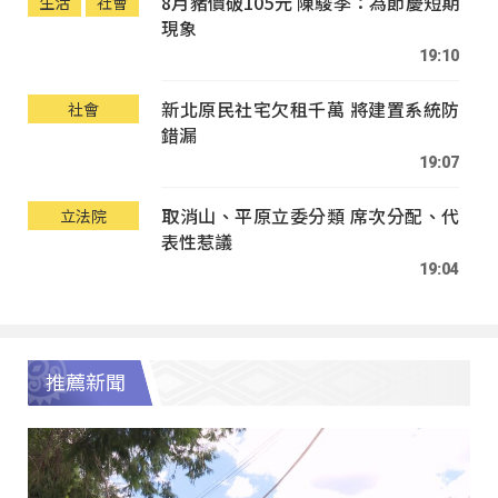
8月豬價破105元 陳駿季：為節慶短期
生活
社會
現象
19:10
新北原民社宅欠租千萬 將建置系統防
社會
錯漏
19:07
取消山、平原立委分類 席次分配、代
立法院
表性惹議
19:04
推薦新聞