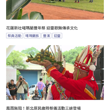
花蓮新社噶瑪蘭豐年祭 迎靈歌舞傳承文化
祭典活動
噶瑪蘭族
豐濱
迎靈
風雨無阻！新北原民歲時祭儀活動三峽登場