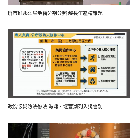
屏東推永久屋地籍分割分照 解長年產權難題
政院版災防法修法 海嘯、堰塞湖列入災害別