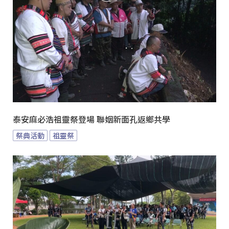
泰安麻必浩祖靈祭登場 聯姻新面孔返鄉共學
祭典活動
祖靈祭