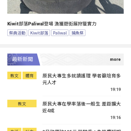
Kiwit部落Paliwal登場 漁獲遊街展狩獵實力
祭典活動
Kiwit部落
Paliwal
捕魚祭
最新新聞
原民大專生多就讀護理 學者籲培育多
教文
體育
元人才
19:19
原民大專在學率落後一般生 差距擴大
教文
近4成
19:16