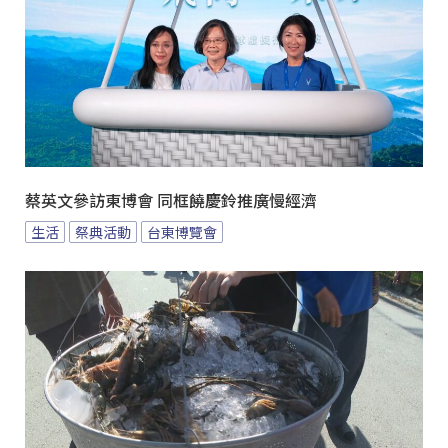
蔡英文參訪東博會 同框饒慶鈴推廣慢經濟
生活
祭典活動
台東博覽會