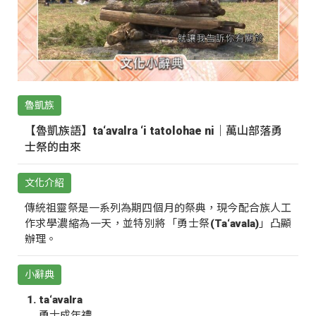
魯凱族
【魯凱族語】ta‘avalra ‘i tatolohae ni｜萬山部落勇
士祭的由來
文化介紹
傳統祖靈祭是一系列為期四個月的祭典，現今配合族人工
作求學濃縮為一天，並特別將「勇士祭(Ta‘avala)」凸顯
辦理。
小辭典
ta‘avalra
勇士成年禮