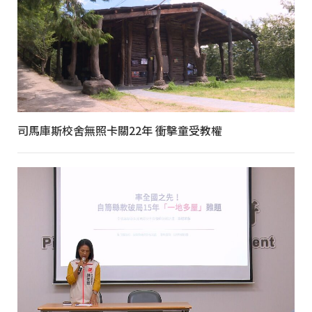
司馬庫斯校舍無照卡關22年 衝擊童受教權