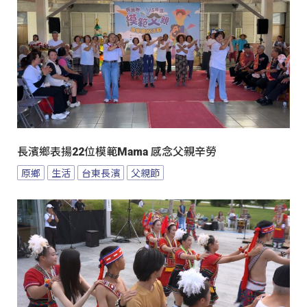
長濱鄉表揚22位模範Mama 感念父親辛勞
原鄉
生活
台東長濱
父親節