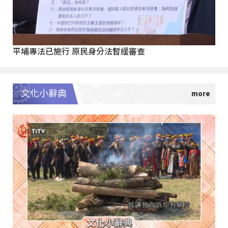
平埔專法已施行 原民身分法暫緩審查
文化小辭典