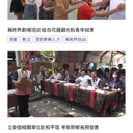
舞跨界劇場培訓 結合花蓮觀光拓青年就業
原鄉
教文
原民樂舞人才
舞跨界培訓
立委偕相關單位赴和平區 考察原鄉長照營運