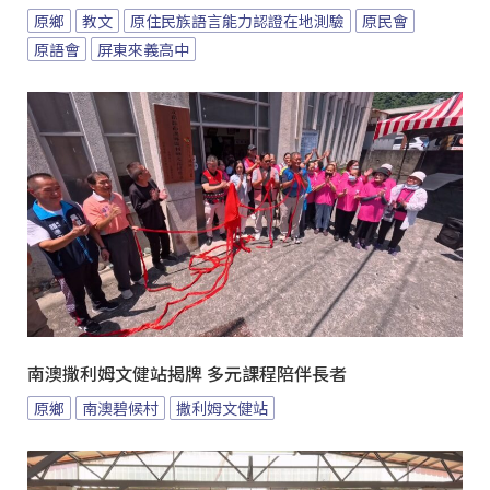
原鄉
教文
原住民族語言能力認證在地測驗
原民會
原語會
屏東來義高中
南澳撒利姆文健站揭牌 多元課程陪伴長者
原鄉
南澳碧候村
撒利姆文健站