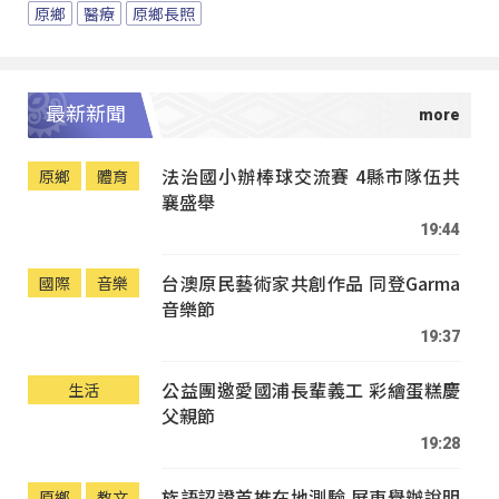
原鄉
醫療
原鄉長照
最新新聞
法治國小辦棒球交流賽 4縣市隊伍共
原鄉
體育
襄盛舉
19:44
台澳原民藝術家共創作品 同登Garma
國際
音樂
音樂節
19:37
公益團邀愛國浦長輩義工 彩繪蛋糕慶
生活
父親節
19:28
族語認證首推在地測驗 屏東舉辦說明
原鄉
教文