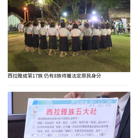
西拉雅成第17族 仍有8族待獲法定原民身分