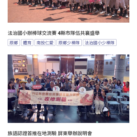
法治國小辦棒球交流賽 4縣市隊伍共襄盛舉
原鄉
體育
南投仁愛
原鄉少棒隊
法治國小少棒隊
族語認證首推在地測驗 屏東舉辦說明會