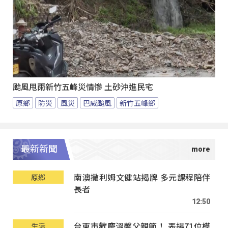
颱風甩雨新竹五峰災情慘 土砂沖進民宅
原鄉
防災
風災
巴威颱風
新竹五峰鄉
最新新聞
南澳撒利姆文健站揭牌 多元課程陪伴
原鄉
長者
12:50
台東市歡慶溫馨父親節！ 表揚71位模
生活