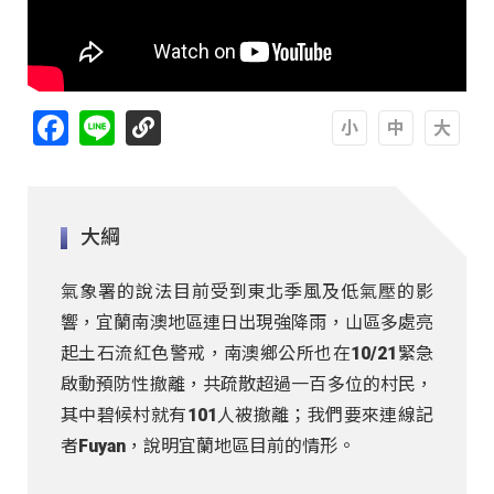
Facebook
Line
A
A
A
大綱
氣象署的說法目前受到東北季風及低氣壓的影
響，宜蘭南澳地區連日出現強降雨，山區多處亮
起土石流紅色警戒，南澳鄉公所也在10/21緊急
啟動預防性撤離，共疏散超過一百多位的村民，
其中碧候村就有101人被撤離；我們要來連線記
者Fuyan，說明宜蘭地區目前的情形。