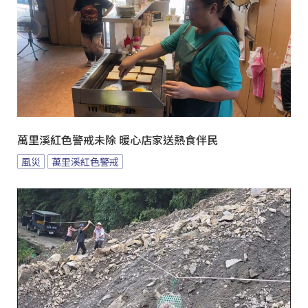
萬里溪紅色警戒未除 暖心店家送熱食伴民
風災
萬里溪紅色警戒