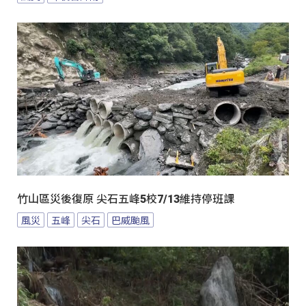
竹山區災後復原 尖石五峰5校7/13維持停班課
風災
五峰
尖石
巴威颱風