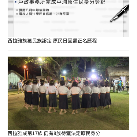
西拉雅族獲民族認定 原民日回顧正名歷程
西拉雅成第17族 仍有8族待獲法定原民身分