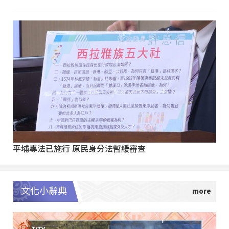
平埔專法已施行 原民身分法暫緩審查
文化小辭典