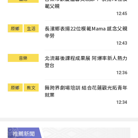
範父親
12:45
長濱鄉表揚22位模範Mama 感念父親
原鄉
生活
辛勞
12:43
北流幕後課程成果展 阿爆率新人熱力
音樂
登台
12:36
舞跨界劇場培訓 結合花蓮觀光拓青年
原鄉
教文
就業
12:34
推薦新聞