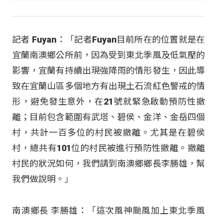
記者 Fuyan：「記者Fuyan目前所在的位置就是在
宜蘭南澳鄉公所前，因為受到東北季風及低氣壓的
影響，宜蘭有持續出現強降雨的情形發生，因此導
致在宜蘭山區多個地方有出現土石流紅色警戒的情
形，避免發生意外，在21號就緊急啟動預防性撤
離；目前包含範圍有武塔、碧侯、金洋、金岳四個
村，共計一百多位的村民被撤離。尤其是在碧侯
村，總共有101位的村民被進行預防性撤離。撤離
村民的狀況如何，我們請到南澳鄉鄉長李勝雄，幫
我們做說明。」
南澳鄉長 李勝雄：「這次風神颱風加上東北季風