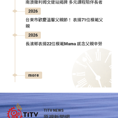
南澳撒利姆文健站揭牌 多元課程陪伴長者
2026
台東市歡慶溫馨父親節！ 表揚71位模範父
親
2026
長濱鄉表揚22位模範Mama 感念父親辛勞
more
TITV NEWS
原視新聞網