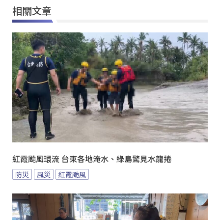
相關文章
紅霞颱風環流 台東各地淹水、綠島驚見水龍捲
防災
風災
紅霞颱風