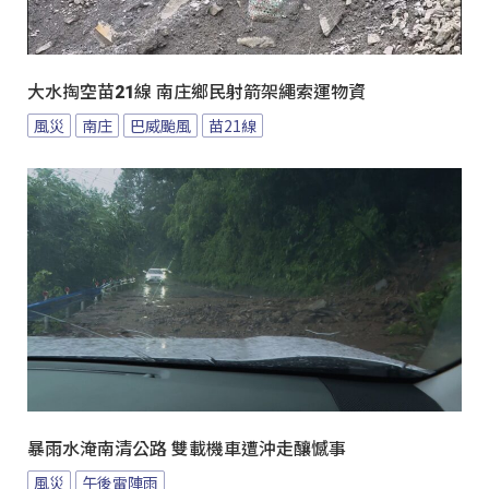
大水掏空苗21線 南庄鄉民射箭架繩索運物資
風災
南庄
巴威颱風
苗21線
暴雨水淹南清公路 雙載機車遭沖走釀憾事
風災
午後雷陣雨