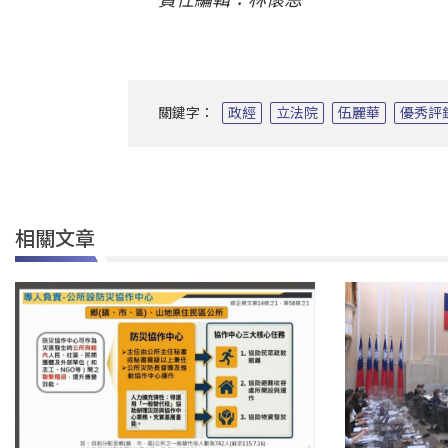
關鍵字：
政經
立法院
伍麗華
優秀評
相關文章