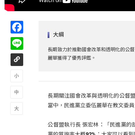
Facebook
大綱
Line
長期致力於推動國會改革和透明化的公督盟
麗華獲得了優秀評鑑。
A
長期關注國會改革與透明化的公督盟
A
當中，民進黨立委伍麗華在教文委員
A
公督盟執行長 張宏林：「民進黨的
黨的質詢率大概92%；大家可以看到