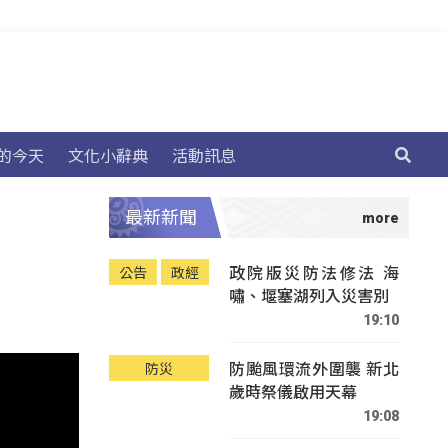
的今天
文化小辭典
活動訊息
最新新聞
政院版災防法修法 海
公告
政經
嘯、堰塞湖列入災害別
19:10
防颱風環流外圍襲 新北
防災
歲時祭儀啟用天幕
19:08