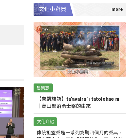
文化小辭典
魯凱族
【魯凱族語】ta‘avalra ‘i tatolohae ni
｜萬山部落勇士祭的由來
文化介紹
傳統祖靈祭是一系列為期四個月的祭典，