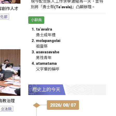
現今配合族人工作求學濃縮為一天，並特
別將「勇士祭(Ta‘avala)」凸顯辦理。
容創作人才
文化部
小辭典
ta‘avalra
勇士成年禮
molapangolai
祖靈祭
asavasavahe
男性青年
atamatama
父字輩的稱呼
歷史上的今天
高教治理
2026/ 08/ 07
立法院