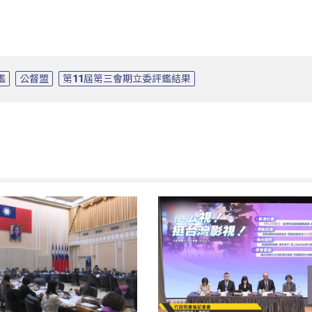
鑑
公督盟
第11屆第三會期立委評鑑結果