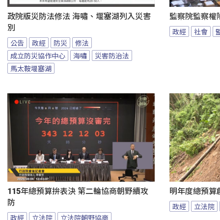
政院版災防法修法 海嘯、堰塞湖列入災害
監察院監察權
別
政經
社會
公告
政經
防災
修法
成立防災協作中心
海嘯
災害防治法
馬太鞍堰塞湖
115年總預算拚表決 第二輪協商朝野續攻
明年度總預算
防
政經
立法院
政經
立法院
立法院朝野協商