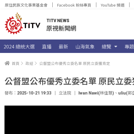
原住民族文化事業基金會
Facebook 粉絲專頁
YouTube 頻道
TITV NEWS
原視新聞網
2024 總統大選
直播
最新
山海氣象
總覽
專題
首頁
政經
公督盟公布優秀立委名單 原民立委獲肯定
公督盟公布優秀立委名單 原民立委
發布：2025-10-21 19:33
立法院
Iwan Nawi(林佳慧)
、
uliu(郭