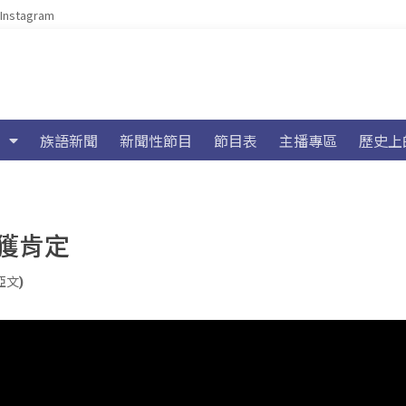
Instagram
族語新聞
新聞性節目
節目表
主播專區
歷史上
獲肯定
亞文)