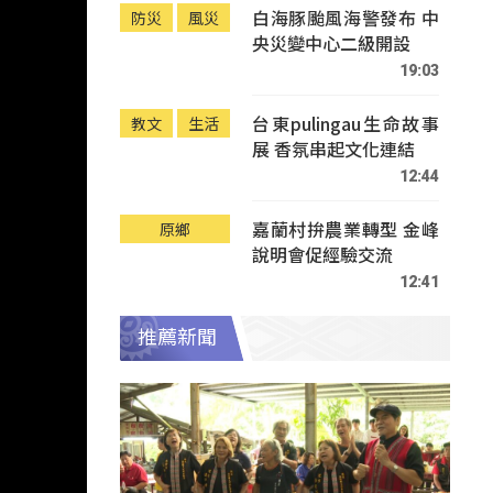
白海豚颱風海警發布 中
防災
風災
央災變中心二級開設
19:03
台東pulingau生命故事
教文
生活
展 香氛串起文化連結
12:44
嘉蘭村拚農業轉型 金峰
原鄉
說明會促經驗交流
12:41
推薦新聞