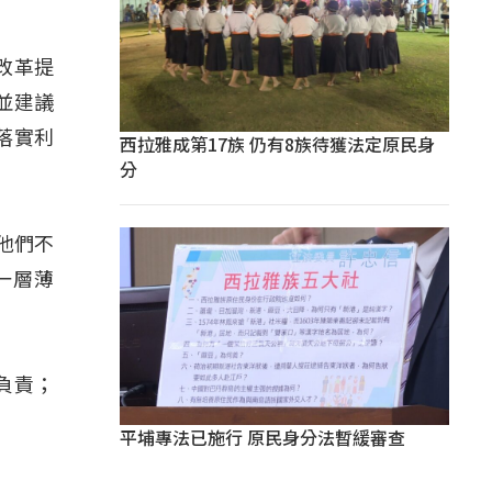
改革提
並建議
落實利
西拉雅成第17族 仍有8族待獲法定原民身
分
他們不
一層薄
負責；
平埔專法已施行 原民身分法暫緩審查