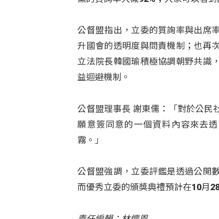
公督盟指出，立委的質詢率與出席
升國會的透明度與問責機制；也再
立法院長韓國瑜積極協調朝野共識
益迴避機制。
公督盟理事長 謝東儒：「對於公民
願意簽同意的一個資料內容來去透
霧。」
公督盟強調，立委評鑑是透過公開
而優秀立委的頒獎典禮預計在10月
責任編輯：林懷恩