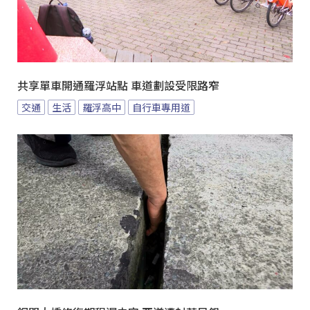
共享單車開通羅浮站點 車道劃設受限路窄
交通
生活
羅浮高中
自行車專用道