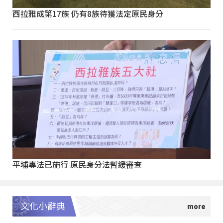
西拉雅成第17族 仍有8族待獲法定原民身分
平埔專法已施行 原民身分法暫緩審查
文化小辭典