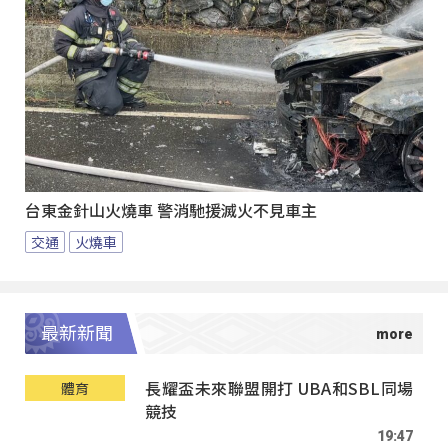
台東金針山火燒車 警消馳援滅火不見車主
交通
火燒車
最新新聞
長耀盃未來聯盟開打 UBA和SBL同場
體育
競技
19:47