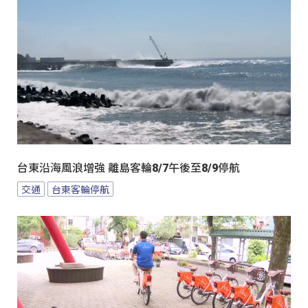
台東沿海風浪增強 離島客輪8/7午後至8/9停航
交通
台東客輪停航