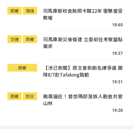
司馬庫斯校舍無照卡關22年 衝擊童受
原鄉
環境
教權
19:40
司馬庫斯災後復建 立委前往考察盤點
交通
原鄉
需求
19:37
【涉己新聞】原文會新劇名爆爭議 團
原鄉
隊8/7赴Tafalong致歉
19:31
颱風逼近！普悠瑪部落族人勘查共管
原鄉
防災
山林
19:20