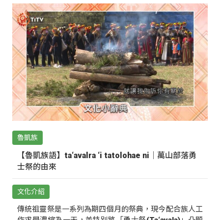
魯凱族
【魯凱族語】ta‘avalra ‘i tatolohae ni｜萬山部落勇
士祭的由來
文化介紹
傳統祖靈祭是一系列為期四個月的祭典，現今配合族人工
作求學濃縮為一天，並特別將「勇士祭(Ta‘avala)」凸顯