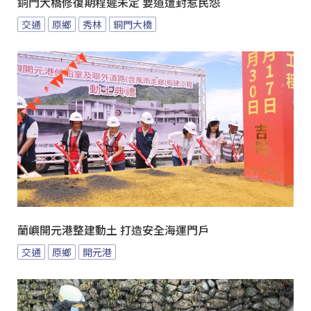
銅門大橋修復期程遲未定 要道遭封惹民怨
交通
原鄉
秀林
銅門大橋
蘭嶼開元港整建動土 打造安全海運門戶
交通
原鄉
開元港