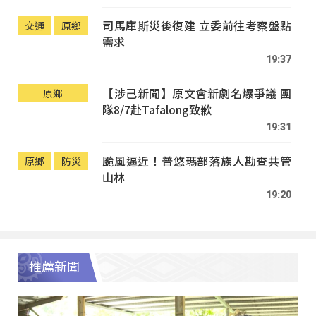
司馬庫斯災後復建 立委前往考察盤點
交通
原鄉
需求
19:37
【涉己新聞】原文會新劇名爆爭議 團
原鄉
隊8/7赴Tafalong致歉
19:31
颱風逼近！普悠瑪部落族人勘查共管
原鄉
防災
山林
19:20
推薦新聞