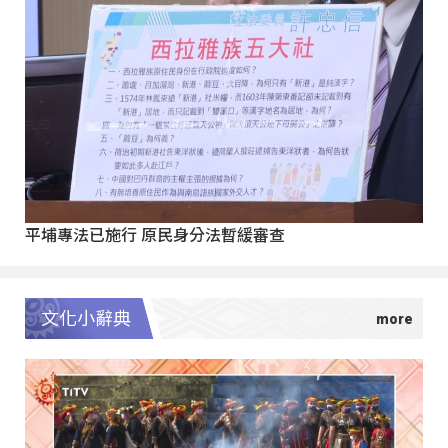
平埔專法已施行 原民身分法暫緩審查
文化小辭典