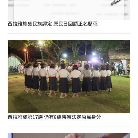
西拉雅族獲民族認定 原民日回顧正名歷程
西拉雅成第17族 仍有8族待獲法定原民身分