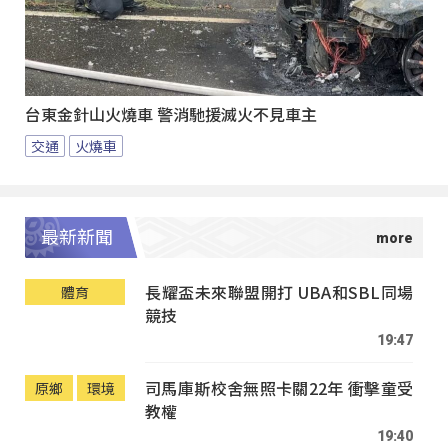
台東金針山火燒車 警消馳援滅火不見車主
交通
火燒車
最新新聞
長耀盃未來聯盟開打 UBA和SBL同場
體育
競技
19:47
司馬庫斯校舍無照卡關22年 衝擊童受
原鄉
環境
教權
19:40