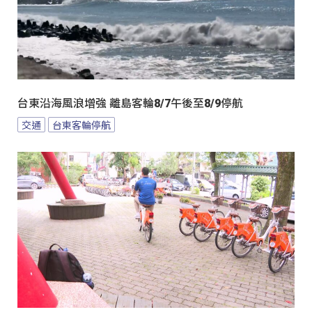
台東沿海風浪增強 離島客輪8/7午後至8/9停航
交通
台東客輪停航