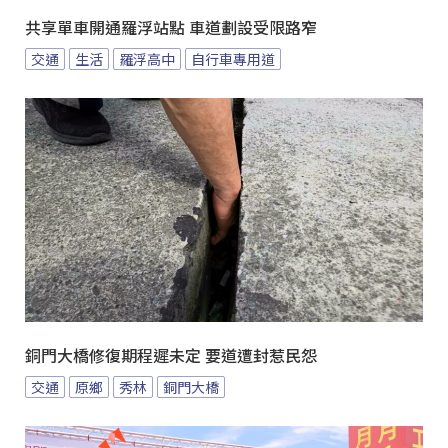
共享單車開通羅浮站點 車道劃設受限路窄
交通
生活
羅浮高中
自行車專用道
銅門大橋修復期程遲未定 要道遭封惹民怨
交通
原鄉
秀林
銅門大橋