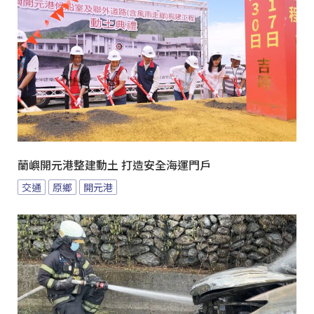
蘭嶼開元港整建動土 打造安全海運門戶
交通
原鄉
開元港