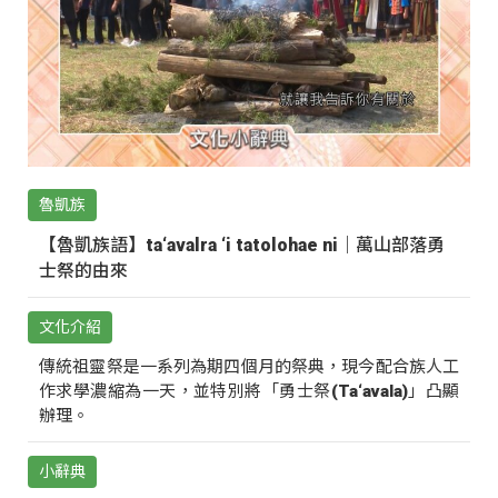
魯凱族
【魯凱族語】ta‘avalra ‘i tatolohae ni｜萬山部落勇
士祭的由來
文化介紹
傳統祖靈祭是一系列為期四個月的祭典，現今配合族人工
作求學濃縮為一天，並特別將「勇士祭(Ta‘avala)」凸顯
辦理。
小辭典