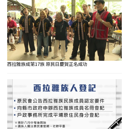
西拉雅族成第17族 原民日慶賀正名成功