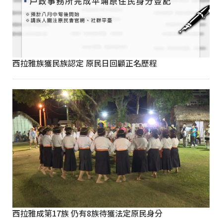
西拉雅族獲民族認定 原民日回顧正名歷程
西拉雅成第17族 仍有8族待獲法定原民身分