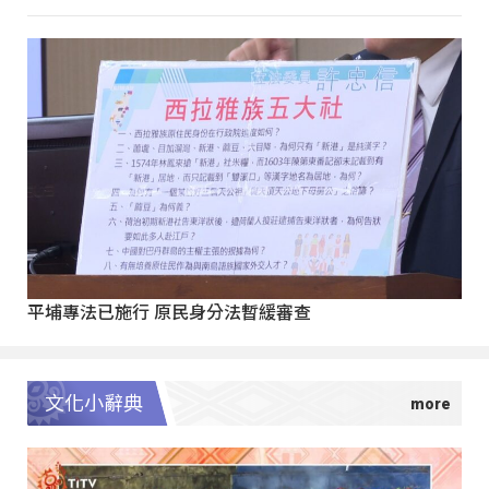
平埔專法已施行 原民身分法暫緩審查
文化小辭典