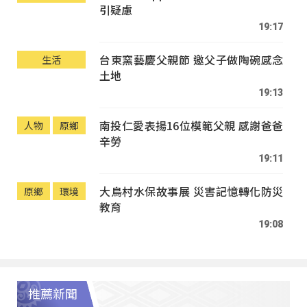
引疑慮
19:17
台東窯藝慶父親節 邀父子做陶碗感念
生活
土地
19:13
南投仁愛表揚16位模範父親 感謝爸爸
人物
原鄉
辛勞
19:11
大鳥村水保故事展 災害記憶轉化防災
原鄉
環境
教育
19:08
推薦新聞