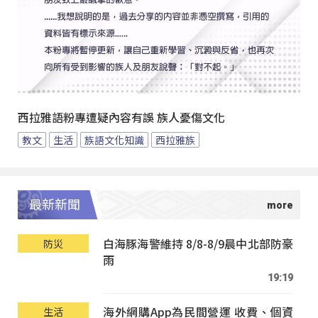
西拉雅語粉專遭疑內容有誤 族人憂傷文化
教文
生活
族語文化知識
西拉雅族
最新新聞
白海豚海警維持 8/8-8/9晨中北部防豪
防災
雨
19:19
海外網購App為民間營運 收費、個資
生活