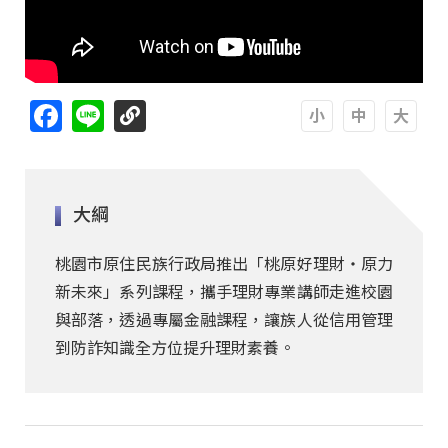
Facebook
Line
A
A
A
大綱
桃園市原住民族行政局推出「桃原好理財・原力
新未來」系列課程，攜手理財專業講師走進校園
與部落，透過專屬金融課程，讓族人從信用管理
到防詐知識全方位提升理財素養。