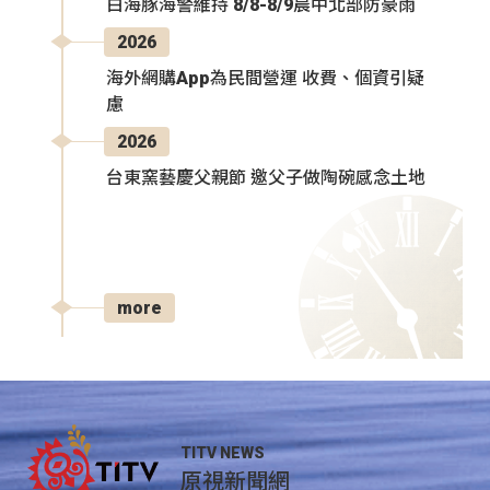
白海豚海警維持 8/8-8/9晨中北部防豪雨
2026
海外網購App為民間營運 收費、個資引疑
慮
2026
台東窯藝慶父親節 邀父子做陶碗感念土地
more
TITV NEWS
原視新聞網