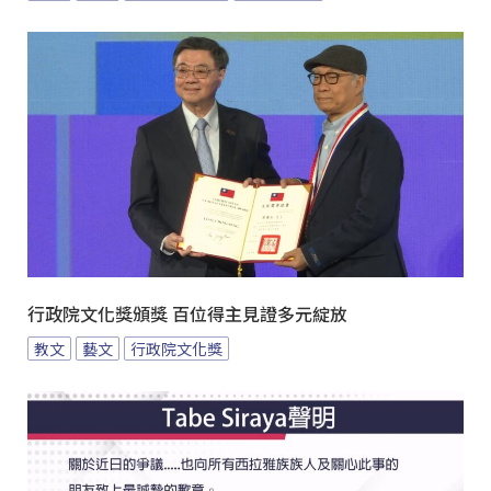
行政院文化獎頒獎 百位得主見證多元綻放
教文
藝文
行政院文化獎