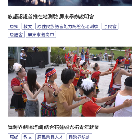
族語認證首推在地測驗 屏東舉辦說明會
原鄉
教文
原住民族語言能力認證在地測驗
原民會
原語會
屏東來義高中
舞跨界劇場培訓 結合花蓮觀光拓青年就業
原鄉
教文
原民樂舞人才
舞跨界培訓