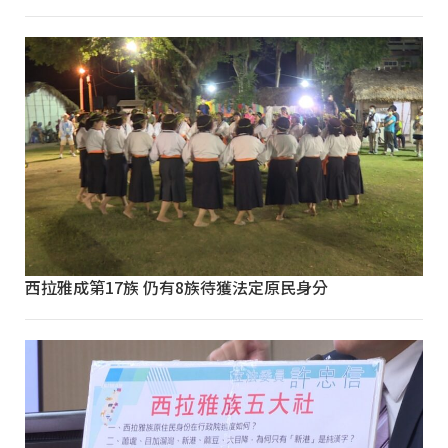
西拉雅成第17族 仍有8族待獲法定原民身分