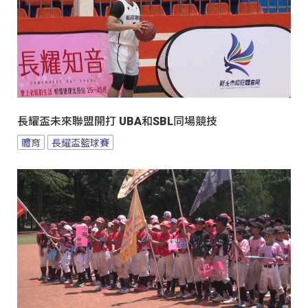
長耀盃未來聯盟開打 UBA和SBL同場競技
體育
長耀盃籃球賽