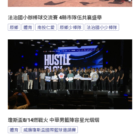
法治國小辦棒球交流賽 4縣市隊伍共襄盛舉
原鄉
體育
南投仁愛
原鄉少棒隊
法治國小少棒隊
瓊斯盃8/14燃戰火 中華男籃陣容星光熠熠
體育
威廉瓊斯盃國際籃球邀請賽