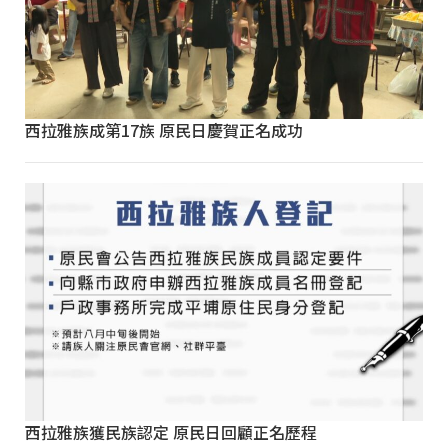
西拉雅族成第17族 原民日慶賀正名成功
西拉雅族獲民族認定 原民日回顧正名歷程