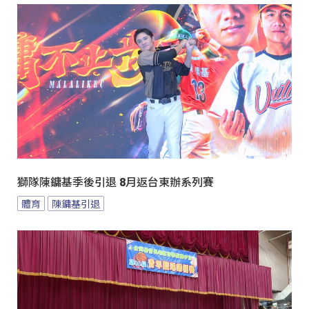
獅隊陳鏞基季後引退 8月返台東辦系列賽
體育
陳鏞基引退