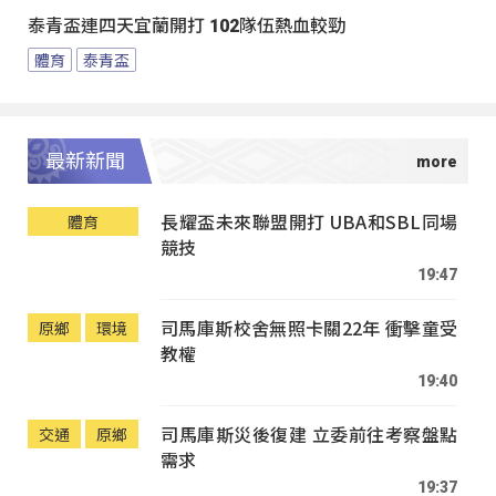
泰青盃連四天宜蘭開打 102隊伍熱血較勁
體育
泰青盃
最新新聞
長耀盃未來聯盟開打 UBA和SBL同場
體育
競技
19:47
司馬庫斯校舍無照卡關22年 衝擊童受
原鄉
環境
教權
19:40
司馬庫斯災後復建 立委前往考察盤點
交通
原鄉
需求
19:37