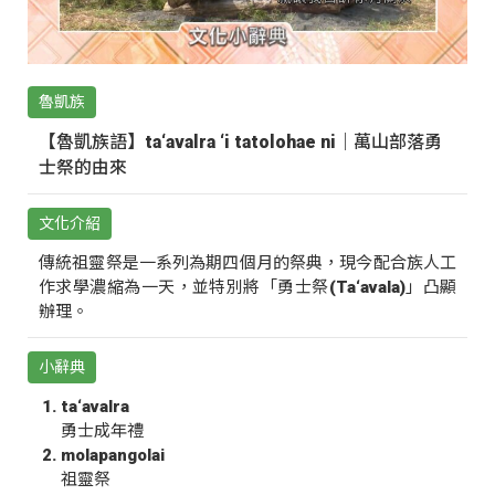
魯凱族
【魯凱族語】ta‘avalra ‘i tatolohae ni｜萬山部落勇
士祭的由來
文化介紹
傳統祖靈祭是一系列為期四個月的祭典，現今配合族人工
作求學濃縮為一天，並特別將「勇士祭(Ta‘avala)」凸顯
辦理。
小辭典
ta‘avalra
勇士成年禮
molapangolai
祖靈祭