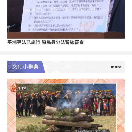
平埔專法已施行 原民身分法暫緩審查
文化小辭典