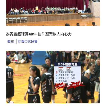
泰青盃籃球賽40年 信仰凝聚族人向心力
體育
泰青盃籃球賽