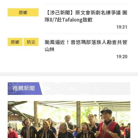
【涉己新聞】原文會新劇名爆爭議 團
原鄉
隊8/7赴Tafalong致歉
19:31
颱風逼近！普悠瑪部落族人勘查共管
原鄉
防災
山林
19:20
推薦新聞