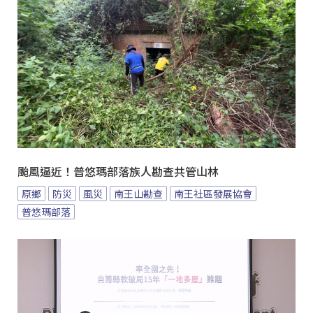
颱風逼近！普悠瑪部落族人勘查共管山林
原鄉
防災
風災
南王山勘查
南王社區發展協會
普悠瑪部落