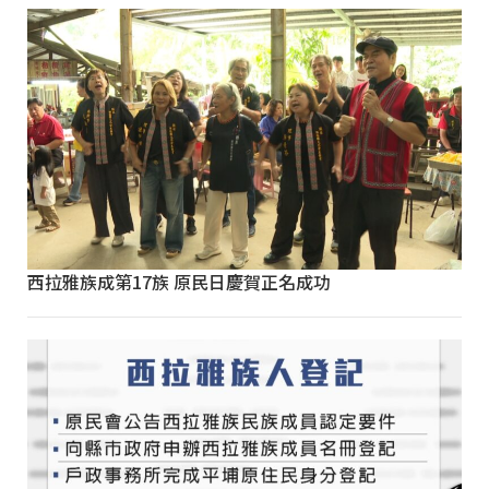
西拉雅族成第17族 原民日慶賀正名成功