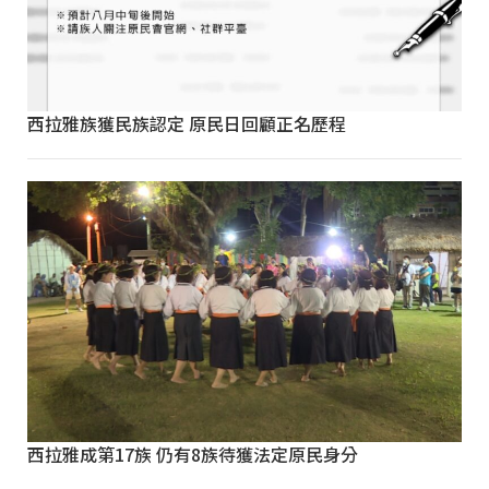
西拉雅族獲民族認定 原民日回顧正名歷程
西拉雅成第17族 仍有8族待獲法定原民身分