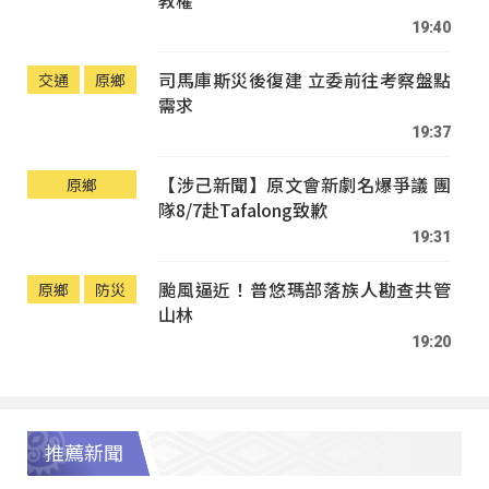
19:40
司馬庫斯災後復建 立委前往考察盤點
交通
原鄉
需求
19:37
【涉己新聞】原文會新劇名爆爭議 團
原鄉
隊8/7赴Tafalong致歉
19:31
颱風逼近！普悠瑪部落族人勘查共管
原鄉
防災
山林
19:20
推薦新聞