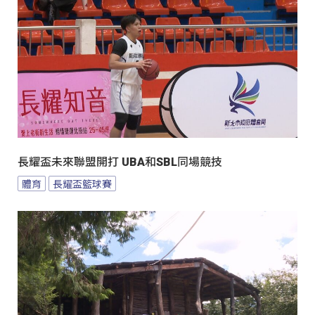
長耀盃未來聯盟開打 UBA和SBL同場競技
體育
長耀盃籃球賽