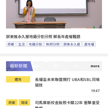
屏東推永久屋地籍分割分照 解長年產權難題
原鄉
生活
地籍分割
執照分照
屏東永久屋
產地權
最新新聞
長耀盃未來聯盟開打 UBA和SBL同場
體育
競技
19:47
司馬庫斯校舍無照卡關22年 衝擊童受
原鄉
環境
教權