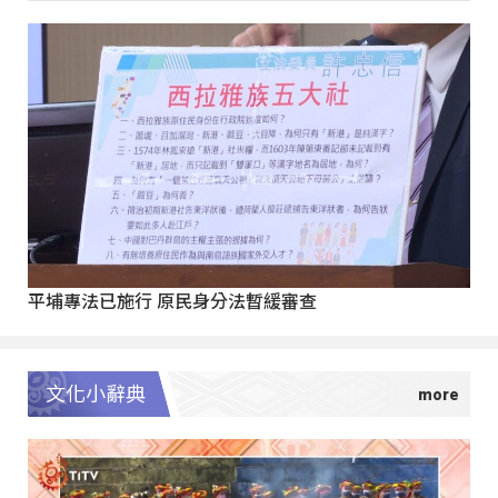
平埔專法已施行 原民身分法暫緩審查
文化小辭典