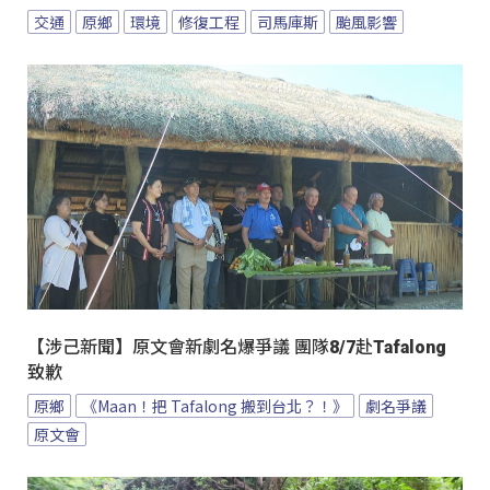
交通
原鄉
環境
修復工程
司馬庫斯
颱風影響
【涉己新聞】原文會新劇名爆爭議 團隊8/7赴Tafalong
致歉
原鄉
《Maan！把 Tafalong 搬到台北？！》
劇名爭議
原文會