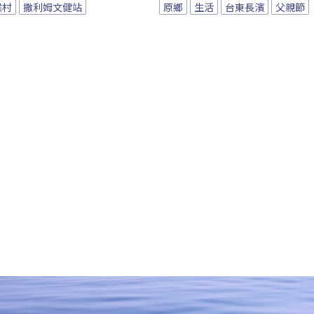
候村
撒利姆文健站
原鄉
生活
台東長濱
父親節