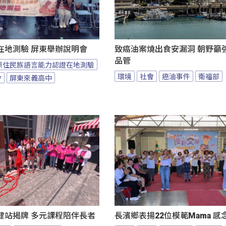
在地測驗 屏東舉辦說明會
致癌油案燒出食安漏洞 朝野籲
品管
原住民族語言能力認證在地測驗
環境
社會
癌油事件
衛福部
會
屏東來義高中
健站揭牌 多元課程陪伴長者
長濱鄉表揚22位模範Mama 