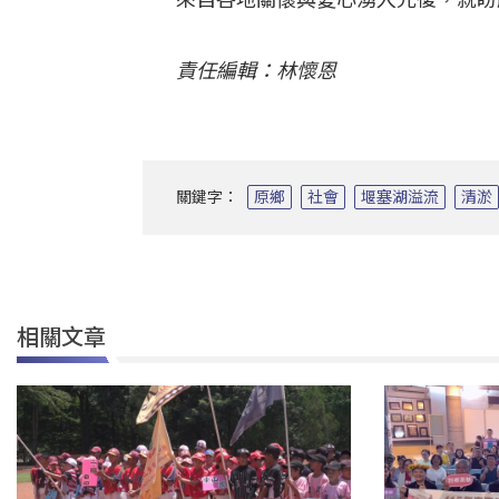
責任編輯：林懷恩
關鍵字：
原鄉
社會
堰塞湖溢流
清淤
相關文章