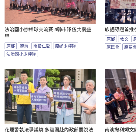
法治國小辦棒球交流賽 4縣市隊伍共襄盛
族語認證首推
舉
原鄉
教文
原鄉
體育
南投仁愛
原鄉少棒隊
原民會
原語
法治國小少棒隊
花蓮警執法爭議燒 多黨團赴內政部要說法
南澳撒利姆文