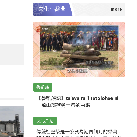
文化小辭典
魯凱族
【魯凱族語】ta‘avalra ‘i tatolohae ni
｜萬山部落勇士祭的由來
文化介紹
傳統祖靈祭是一系列為期四個月的祭典，