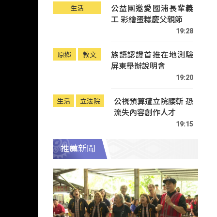
公益團邀愛國浦長輩義
生活
工 彩繪蛋糕慶父親節
19:28
族語認證首推在地測驗
原鄉
教文
屏東舉辦說明會
19:20
公視預算遭立院腰斬 恐
生活
立法院
流失內容創作人才
19:15
推薦新聞