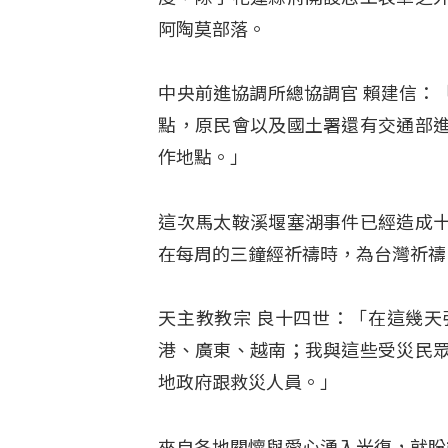
阿陶莫部落。
中央前進協調所總協調官 賴建信：
點，原民會以及國土署還有交通部
作地點。」
這次馬太鞍溪堰塞湖事件已經造成
在每周的三鐘經祈禱時，為台灣祈禱
天主教教宗 良十四世：「在這幾
港、廣東、越南；我與這些受災民
地政府跟救災人員。」
來自各地關懷與愛心湧入光復，就盼