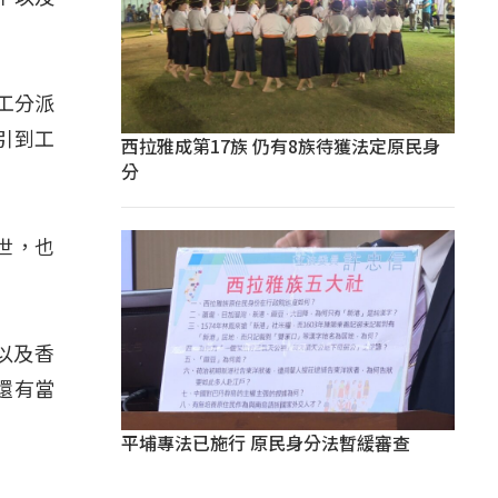
工分派
引到工
西拉雅成第17族 仍有8族待獲法定原民身
分
世，也
以及香
還有當
平埔專法已施行 原民身分法暫緩審查