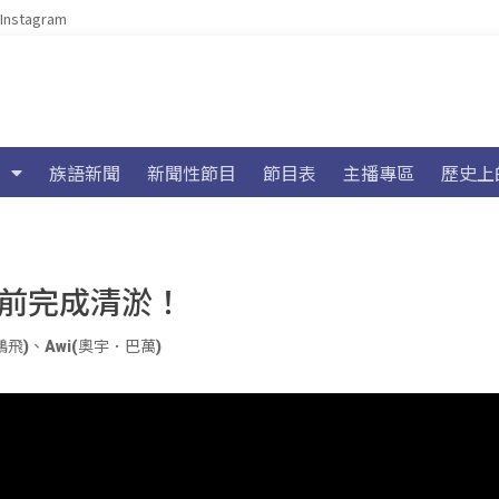
Instagram
族語新聞
新聞性節目
節目表
主播專區
歷史上
節前完成清淤！
鵬飛)
、
Awi(奧宇．巴萬)