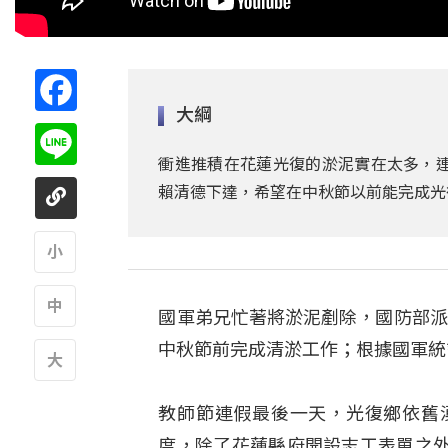
Facebook
大綱
Line
衝進推積在花蓮光復的淤泥實在太多，連
賴清德下達，希望在中秋節以前能完成光
A
國軍弟兄忙著將淤泥剷除，國防部派
A
中秋節前完成清淤工作；根據國軍統計
A
教師節連假最後一天，光復鄉依舊
度，除了花蓮縣府開設志工表單之