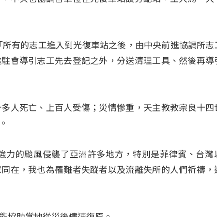
「所有的志工進入到光復車站之後，由中央前進協調所志
進駐會導引志工先去登記之外，分送清理工具、然後再導
十多人死亡、上百人受傷；災情慘重，天主教教宗良十四
。
天強力的颱風侵襲了亞洲許多地方，特別是菲律賓、台灣
眾同在，我也為罹難者失蹤者以及流離失所的人們祈禱，
能協助當地從災後儘速復原。