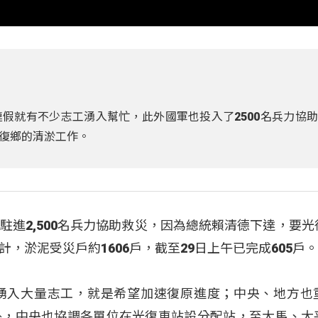
假就有不少志工湧入幫忙，此外國軍也投入了2500名兵力協
復鄉的清淤工作。
駐進2,500名兵力協助救災，因為總統賴清德下達，要光
，淤泥受災戶約1606戶，截至29日上午已完成605戶
湧入大量志工，就是希望加速復原進度；中央、地方也
外，中央也協調各單位在光復車站設分配站，至大馬、大