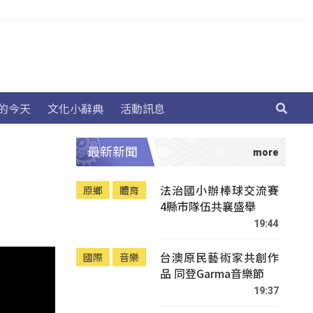
的今天
文化小辭典
活動訊息
最新新聞
法治國小辦棒球交流賽
原鄉
體育
4縣市隊伍共襄盛舉
19:44
台澳原民藝術家共創作
國際
音樂
品 同登Garma音樂節
19:37