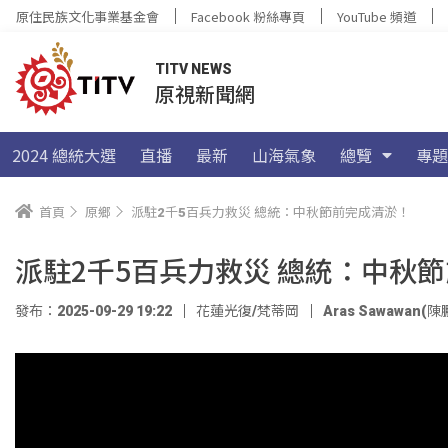
原住民族文化事業基金會
Facebook 粉絲專頁
YouTube 頻道
TITV NEWS
原視新聞網
2024 總統大選
直播
最新
山海氣象
總覽
專題
首頁
原鄉
派駐2千5百兵力救災 總統：中秋節前完成清淤！
派駐2千5百兵力救災 總統：中秋
發布：2025-09-29 19:22
花蓮光復/梵蒂岡
Aras Sawawan(陳