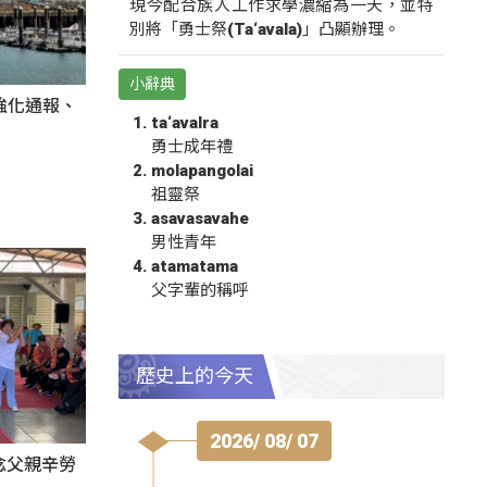
現今配合族人工作求學濃縮為一天，並特
別將「勇士祭(Ta‘avala)」凸顯辦理。
小辭典
強化通報、
ta‘avalra
勇士成年禮
molapangolai
祖靈祭
asavasavahe
男性青年
atamatama
父字輩的稱呼
歷史上的今天
2026/ 08/ 07
感念父親辛勞