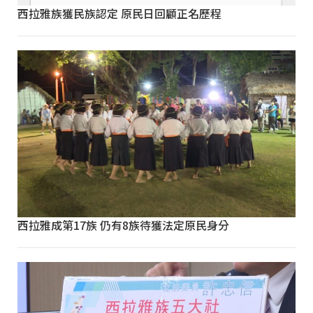
西拉雅族獲民族認定 原民日回顧正名歷程
西拉雅成第17族 仍有8族待獲法定原民身分