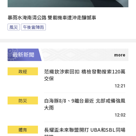
暴雨水淹南清公路 雙載機車遭沖走釀憾事
風災
午後雷陣雨
最新新聞
范織欽涉索回扣 橋檢發動搜索120萬
政經
交保
12:21
白海豚8/8、9離台最近 北部戒備強風
防災
大雨
12:02
長耀盃未來聯盟開打 UBA和SBL同場
體育