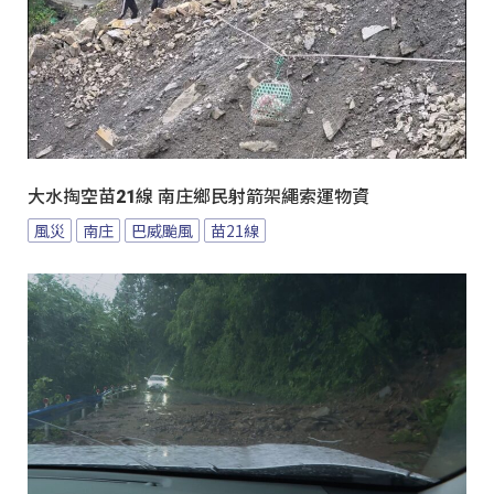
大水掏空苗21線 南庄鄉民射箭架繩索運物資
風災
南庄
巴威颱風
苗21線