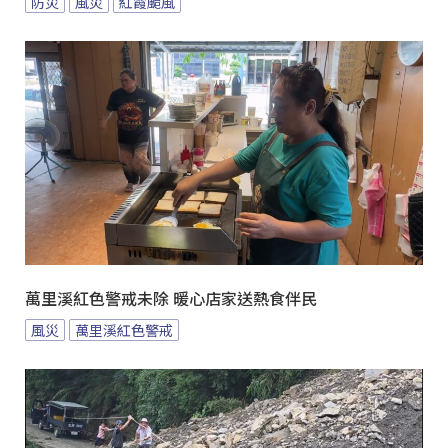
防災
風災
紅霞颱風
萬里溪紅色警戒未除 暖心店家送熱食伴民
風災
萬里溪紅色警戒