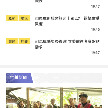
競技
19:47
司馬庫斯校舍無照卡關22年 衝擊童受
原鄉
環境
教權
19:40
司馬庫斯災後復建 立委前往考察盤點
交通
原鄉
需求
19:37
推薦新聞