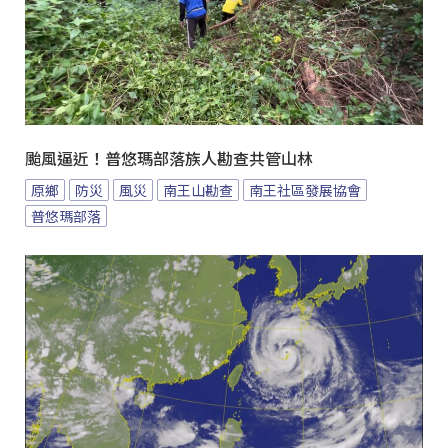
颱風逼近！普悠瑪部落族人勘查共管山林
原鄉
防災
風災
南王山勘查
南王社區發展協會
普悠瑪部落