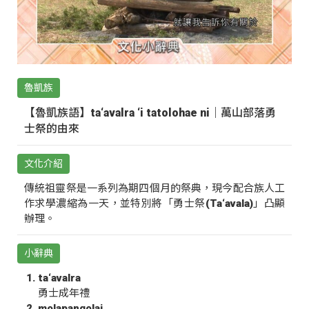
魯凱族
【魯凱族語】ta‘avalra ‘i tatolohae ni｜萬山部落勇
士祭的由來
文化介紹
傳統祖靈祭是一系列為期四個月的祭典，現今配合族人工
作求學濃縮為一天，並特別將「勇士祭(Ta‘avala)」凸顯
辦理。
小辭典
ta‘avalra
勇士成年禮
molapangolai