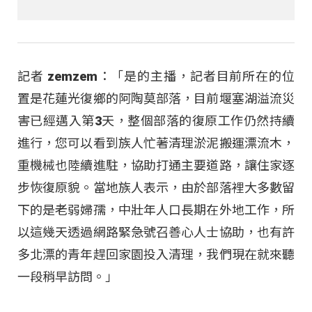
記者 zemzem：「是的主播，記者目前所在的位
置是花蓮光復鄉的阿陶莫部落，目前堰塞湖溢流災
害已經邁入第3天，整個部落的復原工作仍然持續
進行，您可以看到族人忙著清理淤泥搬運漂流木，
重機械也陸續進駐，協助打通主要道路，讓住家逐
步恢復原貌。當地族人表示，由於部落裡大多數留
下的是老弱婦孺，中壯年人口長期在外地工作，所
以這幾天透過網路緊急號召善心人士協助，也有許
多北漂的青年趕回家園投入清理，我們現在就來聽
一段稍早訪問。」