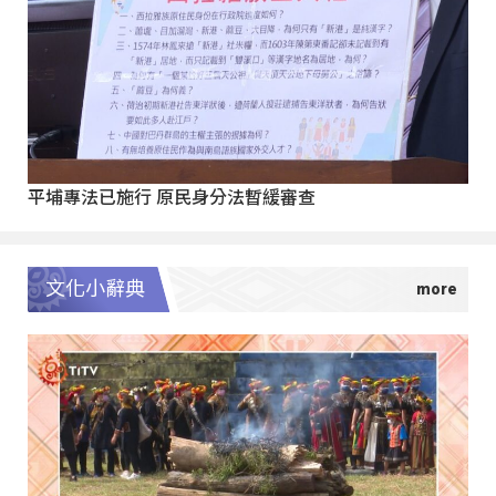
平埔專法已施行 原民身分法暫緩審查
文化小辭典