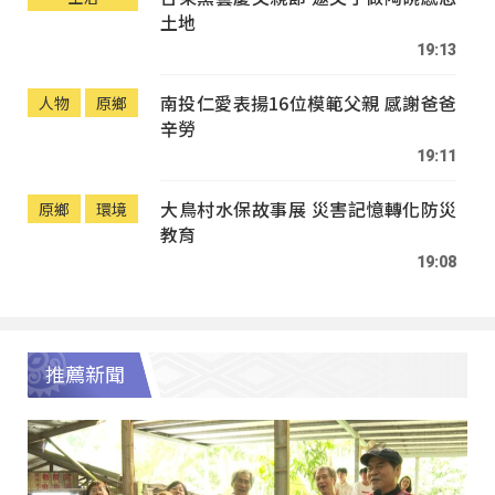
土地
19:13
南投仁愛表揚16位模範父親 感謝爸爸
人物
原鄉
辛勞
19:11
大鳥村水保故事展 災害記憶轉化防災
原鄉
環境
教育
19:08
推薦新聞