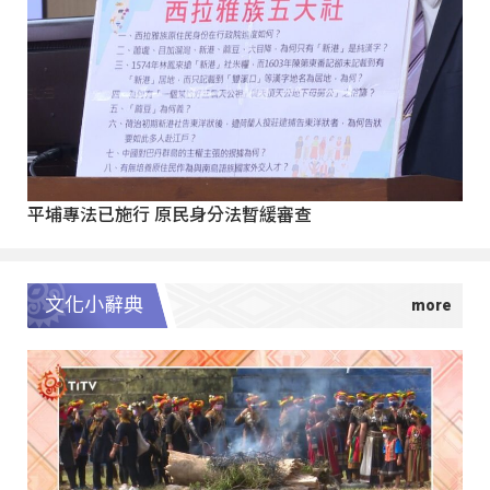
平埔專法已施行 原民身分法暫緩審查
文化小辭典