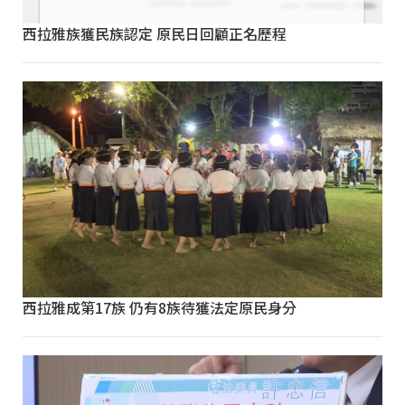
西拉雅族獲民族認定 原民日回顧正名歷程
西拉雅成第17族 仍有8族待獲法定原民身分