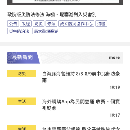
政院版災防法修法 海嘯、堰塞湖列入災害別
公告
政經
防災
修法
成立防災協作中心
海嘯
災害防治法
馬太鞍堰塞湖
最新新聞
白海豚海警維持 8/8-8/9晨中北部防豪
防災
雨
19:19
海外網購App為民間營運 收費、個資
生活
引疑慮
19:17
台東窯藝慶父親節 邀父子做陶碗感念
生活