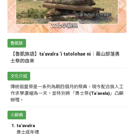
魯凱族
【魯凱族語】ta‘avalra ‘i tatolohae ni｜萬山部落勇
士祭的由來
文化介紹
傳統祖靈祭是一系列為期四個月的祭典，現今配合族人工
作求學濃縮為一天，並特別將「勇士祭(Ta‘avala)」凸顯
辦理。
小辭典
ta‘avalra
勇士成年禮