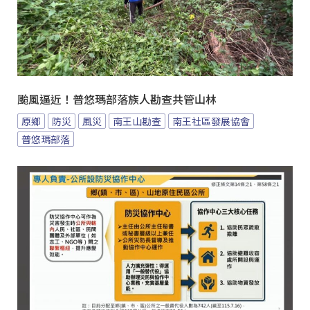
颱風逼近！普悠瑪部落族人勘查共管山林
原鄉
防災
風災
南王山勘查
南王社區發展協會
普悠瑪部落