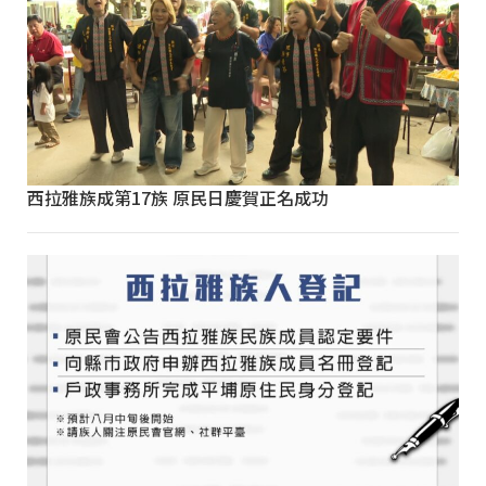
西拉雅族成第17族 原民日慶賀正名成功