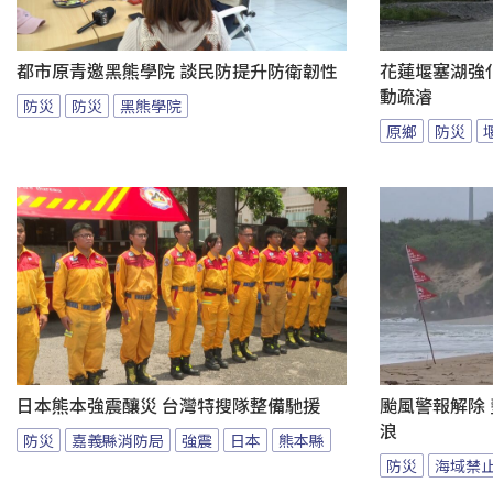
都市原青邀黑熊學院 談民防提升防衛韌性
花蓮堰塞湖強
動疏濬
防災
防災
黑熊學院
原鄉
防災
日本熊本強震釀災 台灣特搜隊整備馳援
颱風警報解除
浪
防災
嘉義縣消防局
強震
日本
熊本縣
防災
海域禁