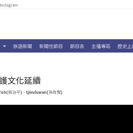
Instagram
族語新聞
新聞性節目
節目表
主播專區
歷史上
維護文化延續
Lo'oh(張治平)
、
tjivuluwan(孫政賢)