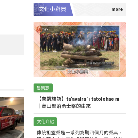
文化小辭典
魯凱族
【魯凱族語】ta‘avalra ‘i tatolohae ni
｜萬山部落勇士祭的由來
文化介紹
傳統祖靈祭是一系列為期四個月的祭典，