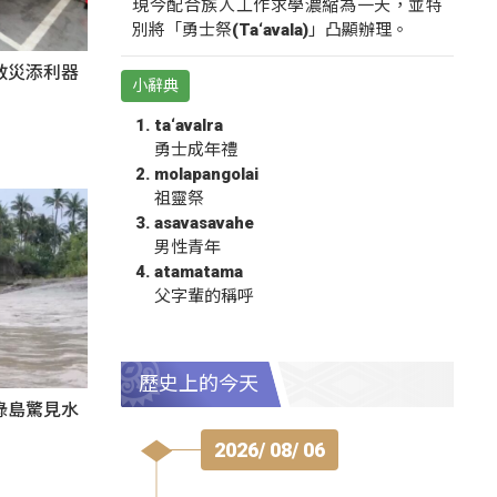
現今配合族人工作求學濃縮為一天，並特
別將「勇士祭(Ta‘avala)」凸顯辦理。
救災添利器
小辭典
ta‘avalra
勇士成年禮
molapangolai
祖靈祭
asavasavahe
男性青年
atamatama
父字輩的稱呼
歷史上的今天
綠島驚見水
2026/ 08/ 06