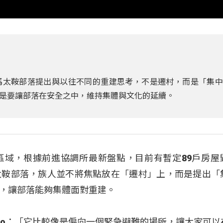
馬太鞍部落提出與以往不同的重建思考，不是遷村，而是「集中
是要讓部落在安全之中，維持集體與文化的延續。
區域，根據前進協調所最新盤點，目前有暫定89戶房屋
太鞍部落，族人並不將焦點放在「遷村」上，而是提出「
，讓部落能夠集體面對重建。
as Umo：「它比較像是偏向一個緊急避難的場所，讓大家可