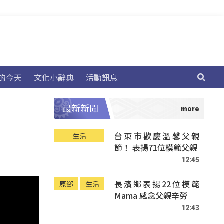
的今天
文化小辭典
活動訊息
最新新聞
台東市歡慶溫馨父親
生活
節！ 表揚71位模範父親
12:45
長濱鄉表揚22位模範
原鄉
生活
Mama 感念父親辛勞
12:43