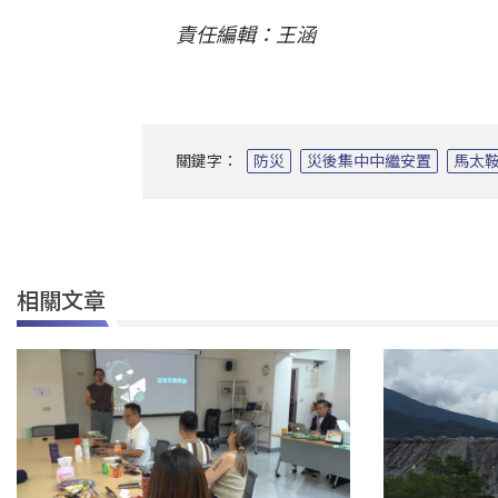
責任編輯：王涵
關鍵字：
防災
災後集中中繼安置
馬太
相關文章