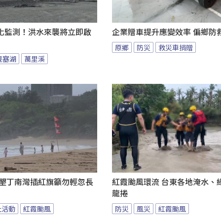
化監測！洪水來襲將立即啟
企業贈車提升應變效率 偏鄉防
原鄉
防災
救災車捐贈
堰塞湖
萬里溪
 墾丁南灣插紅旗籲勿輕忽長
紅霞颱風環流 台東各地淹水、
龍捲
止活動
紅霞颱風
防災
風災
紅霞颱風