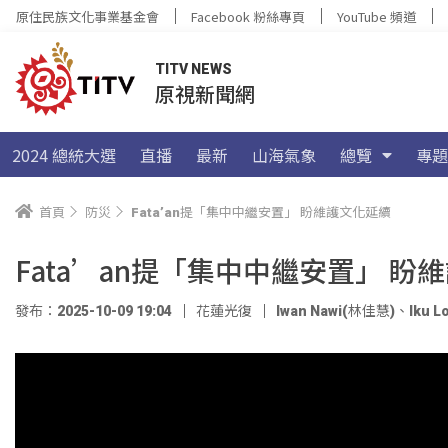
原住民族文化事業基金會
Facebook 粉絲專頁
YouTube 頻道
TITV NEWS
原視新聞網
2024 總統大選
直播
最新
山海氣象
總覽
專題
首頁
防災
Fata’an提「集中中繼安置」 盼維護文化延續
Fata’an提「集中中繼安置」 盼
發布：2025-10-09 19:04
花蓮光復
Iwan Nawi(林佳慧)
、
Iku 