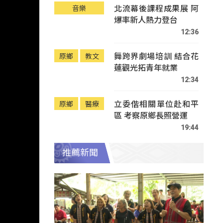
北流幕後課程成果展 阿
音樂
爆率新人熱力登台
12:36
舞跨界劇場培訓 結合花
原鄉
教文
蓮觀光拓青年就業
12:34
立委偕相關單位赴和平
原鄉
醫療
區 考察原鄉長照營運
19:44
推薦新聞