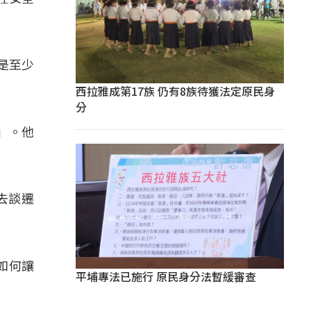
是至少
西拉雅成第17族 仍有8族待獲法定原民身
分
」。他
。
去談遷
如何讓
平埔專法已施行 原民身分法暫緩審查
。