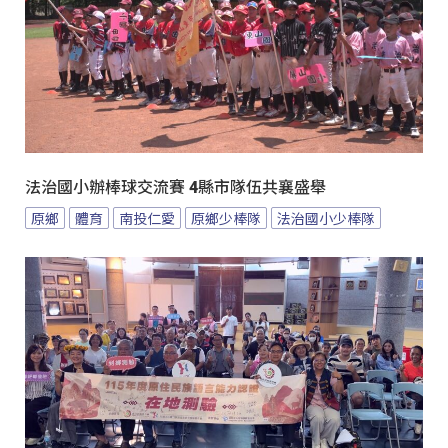
法治國小辦棒球交流賽 4縣市隊伍共襄盛舉
原鄉
體育
南投仁愛
原鄉少棒隊
法治國小少棒隊