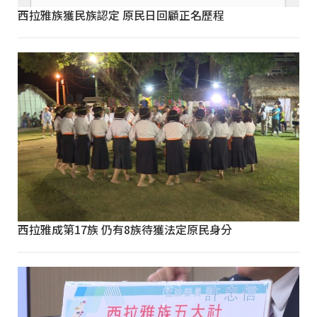
西拉雅族獲民族認定 原民日回顧正名歷程
西拉雅成第17族 仍有8族待獲法定原民身分