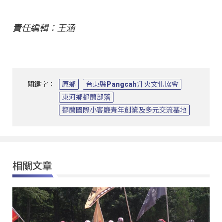
責任編輯：王涵
關鍵字：
原鄉
台東縣Pangcah升火文化協會
東河鄉都蘭部落
都蘭國際小客廳青年創業及多元交流基地
相關文章