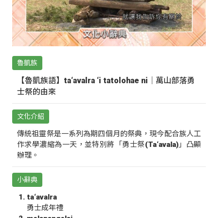
魯凱族
【魯凱族語】ta‘avalra ‘i tatolohae ni｜萬山部落勇
士祭的由來
文化介紹
傳統祖靈祭是一系列為期四個月的祭典，現今配合族人工
作求學濃縮為一天，並特別將「勇士祭(Ta‘avala)」凸顯
辦理。
小辭典
ta‘avalra
勇士成年禮