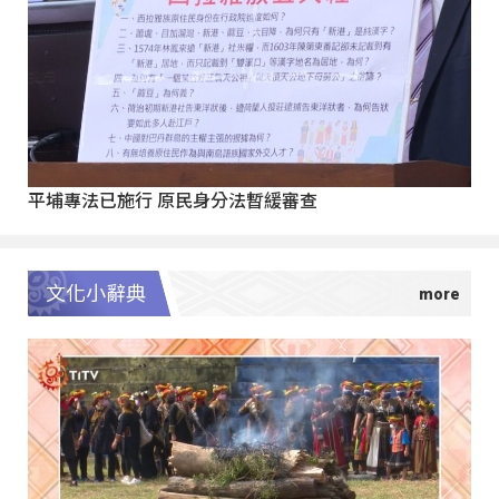
平埔專法已施行 原民身分法暫緩審查
文化小辭典