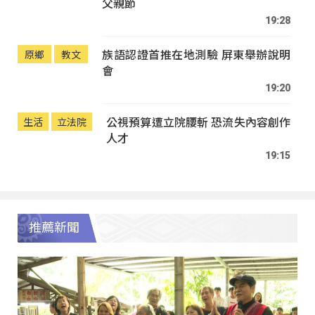
父親節
19:28
族語認證首推在地測驗 屏東舉辦說明
原鄉
教文
會
19:20
公視預算遭立院腰斬 恐流失內容創作
生活
立法院
人才
19:15
推薦新聞