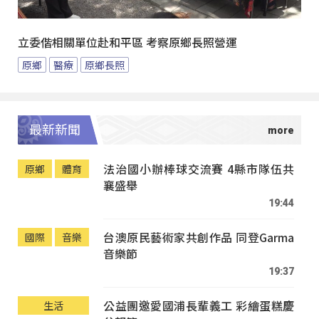
立委偕相關單位赴和平區 考察原鄉長照營運
原鄉
醫療
原鄉長照
最新新聞
法治國小辦棒球交流賽 4縣市隊伍共
原鄉
體育
襄盛舉
19:44
台澳原民藝術家共創作品 同登Garma
國際
音樂
音樂節
19:37
公益團邀愛國浦長輩義工 彩繪蛋糕慶
生活