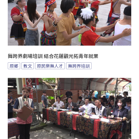
舞跨界劇場培訓 結合花蓮觀光拓青年就業
原鄉
教文
原民樂舞人才
舞跨界培訓