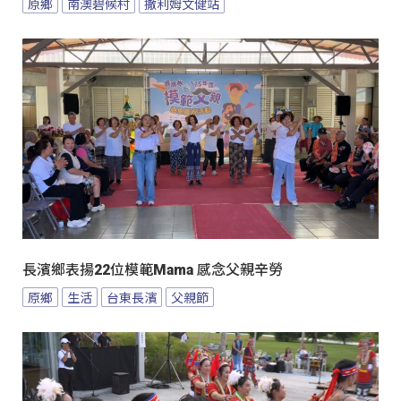
原鄉
南澳碧候村
撒利姆文健站
長濱鄉表揚22位模範Mama 感念父親辛勞
原鄉
生活
台東長濱
父親節