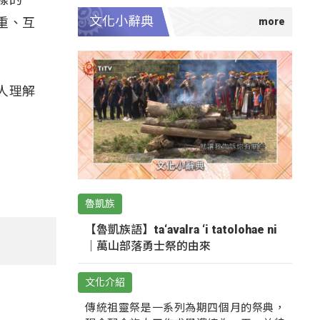
文化小辭典
重、互
人理解
魯凱族
【魯凱族語】ta‘avalra ‘i tatolohae ni
｜萬山部落勇士祭的由來
文化介紹
傳統祖靈祭是一系列為期四個月的祭典，