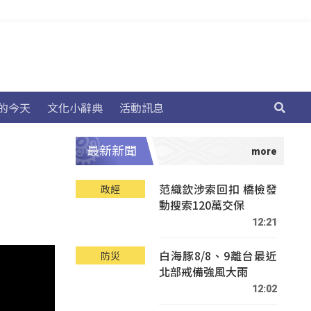
的今天
文化小辭典
活動訊息
最新新聞
范織欽涉索回扣 橋檢發
政經
動搜索120萬交保
12:21
白海豚8/8、9離台最近
防災
北部戒備強風大雨
12:02