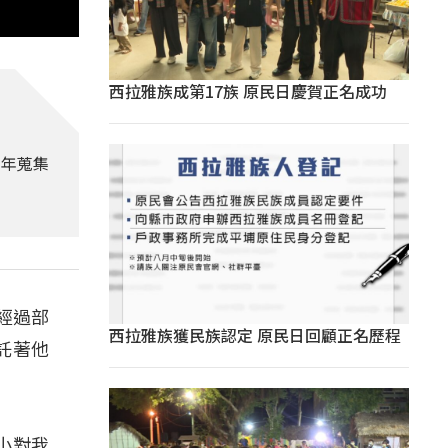
西拉雅族成第17族 原民日慶賀正名成功
三年蒐集
經過部
西拉雅族獲民族認定 原民日回顧正名歷程
託著他
小對我