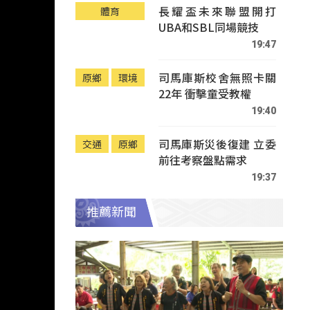
長耀盃未來聯盟開打
體育
UBA和SBL同場競技
19:47
司馬庫斯校舍無照卡關
原鄉
環境
22年 衝擊童受教權
19:40
司馬庫斯災後復建 立委
交通
原鄉
前往考察盤點需求
19:37
推薦新聞