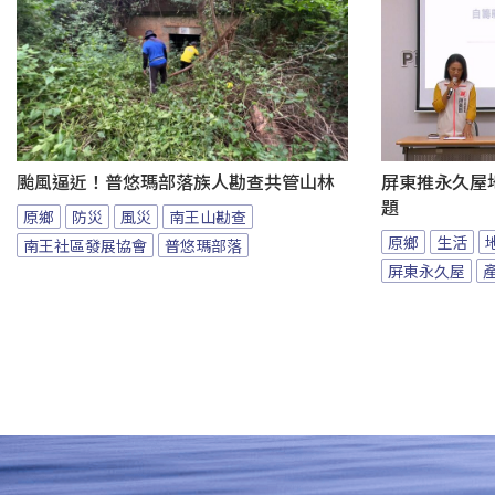
颱風逼近！普悠瑪部落族人勘查共管山林
屏東推永久屋
題
原鄉
防災
風災
南王山勘查
原鄉
生活
南王社區發展協會
普悠瑪部落
屏東永久屋