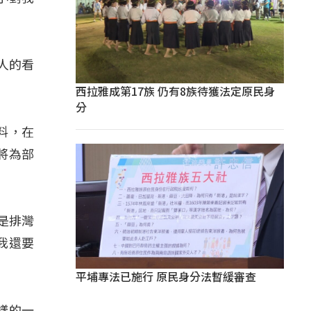
人的看
西拉雅成第17族 仍有8族待獲法定原民身
分
料，在
將為部
是排灣
我還要
平埔專法已施行 原民身分法暫緩審查
樣的一