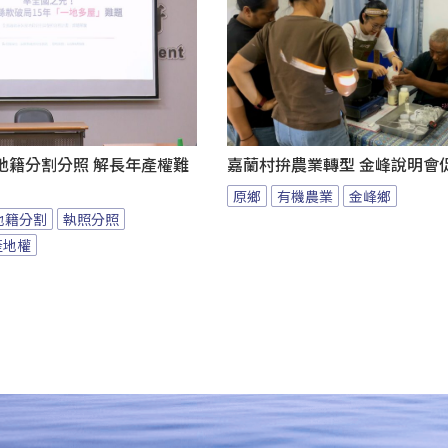
地籍分割分照 解長年產權難
嘉蘭村拚農業轉型 金峰說明會
原鄉
有機農業
金峰鄉
地籍分割
執照分照
產地權