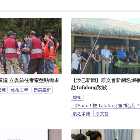
復建 立委前往考察盤點需求
【涉己新聞】原文會新劇名爆爭議
赴Tafalong致歉
環境
修復工程
司馬庫斯
原鄉
《Maan！把 Tafalong 搬到台北
劇名爭議
原文會