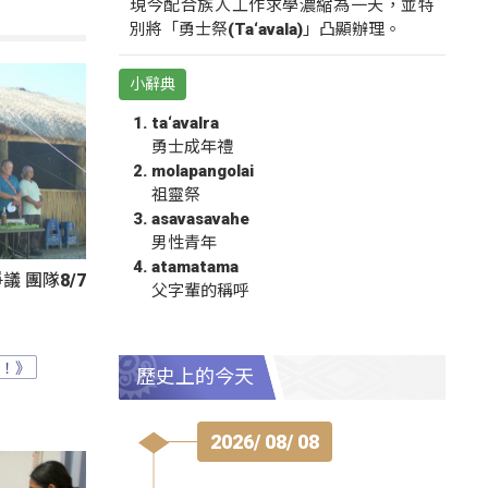
現今配合族人工作求學濃縮為一天，並特
別將「勇士祭(Ta‘avala)」凸顯辦理。
小辭典
ta‘avalra
勇士成年禮
molapangolai
祖靈祭
asavasavahe
男性青年
atamatama
 團隊8/7
父字輩的稱呼
？！》
歷史上的今天
2026/ 08/ 08