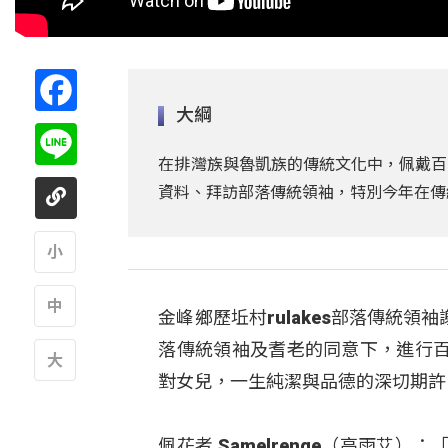
Facebook
大綱
Line
在排灣族與魯凱族的傳統文化中，佩戴百
資料、拜訪部落傳統領袖，特別今年在傳
A
金峰鄉歷坵村rulakes部落傳統
A
落傳統領袖及耆老的同意下，進行
對女兒，一生純潔與品德的深切期許
A
佩花者 Samelrenge（高雨