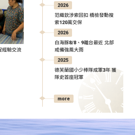
2026
范織欽涉索回扣 橋檢發動搜
索120萬交保
2026
白海豚8/8、9離台最近 北部
戒備強風大雨
促經驗交流
2025
德芙蘭國小少棒隊成軍3年 獲
隊史首座冠軍
more