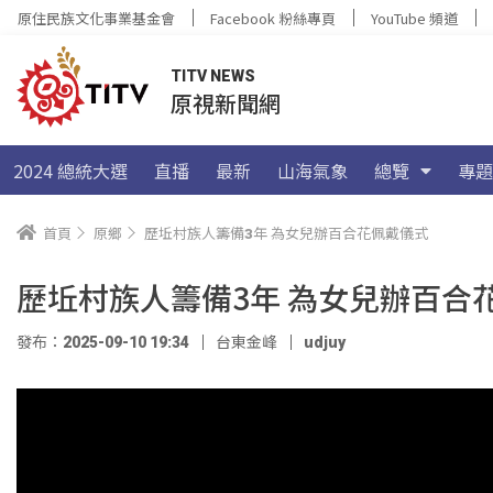
原住民族文化事業基金會
Facebook 粉絲專頁
YouTube 頻道
TITV NEWS
原視新聞網
2024 總統大選
直播
最新
山海氣象
總覽
專題
首頁
原鄉
歷坵村族人籌備3年 為女兒辦百合花佩戴儀式
歷坵村族人籌備3年 為女兒辦百合
發布：2025-09-10 19:34
台東金峰
udjuy