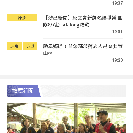
19:37
【涉己新聞】原文會新劇名爆爭議 團
原鄉
隊8/7赴Tafalong致歉
19:31
颱風逼近！普悠瑪部落族人勘查共管
原鄉
防災
山林
19:20
推薦新聞