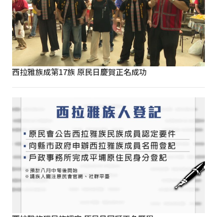
西拉雅族成第17族 原民日慶賀正名成功