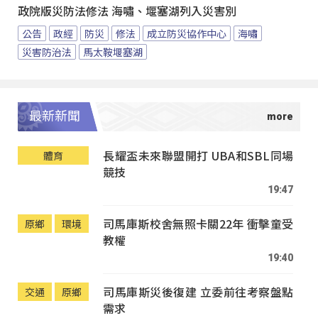
政院版災防法修法 海嘯、堰塞湖列入災害別
公告
政經
防災
修法
成立防災協作中心
海嘯
災害防治法
馬太鞍堰塞湖
最新新聞
長耀盃未來聯盟開打 UBA和SBL同場
體育
競技
19:47
司馬庫斯校舍無照卡關22年 衝擊童受
原鄉
環境
教權
19:40
司馬庫斯災後復建 立委前往考察盤點
交通
原鄉
需求