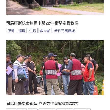
司馬庫斯校舍無照卡關22年 衝擊童受教權
原鄉
環境
生活
教育部
新竹司馬庫斯
司馬庫斯災後復建 立委前往考察盤點需求