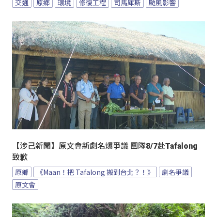
交通
原鄉
環境
修復工程
司馬庫斯
颱風影響
【涉己新聞】原文會新劇名爆爭議 團隊8/7赴Tafalong
致歉
原鄉
《Maan！把 Tafalong 搬到台北？！》
劇名爭議
原文會