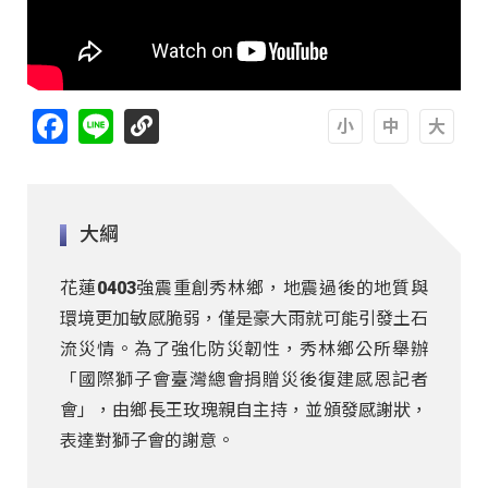
Facebook
Line
A
A
A
大綱
花蓮0403強震重創秀林鄉，地震過後的地質與
環境更加敏感脆弱，僅是豪大雨就可能引發土石
流災情。為了強化防災韌性，秀林鄉公所舉辦
「國際獅子會臺灣總會捐贈災後復建感恩記者
會」，由鄉長王玫瑰親自主持，並頒發感謝狀，
表達對獅子會的謝意。