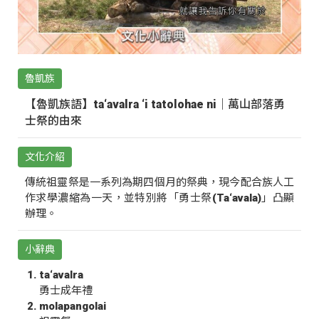
魯凱族
【魯凱族語】ta‘avalra ‘i tatolohae ni｜萬山部落勇
士祭的由來
文化介紹
傳統祖靈祭是一系列為期四個月的祭典，現今配合族人工
作求學濃縮為一天，並特別將「勇士祭(Ta‘avala)」凸顯
辦理。
小辭典
ta‘avalra
勇士成年禮
molapangolai