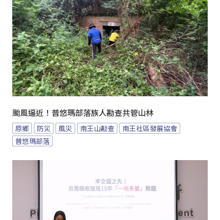
颱風逼近！普悠瑪部落族人勘查共管山林
原鄉
防災
風災
南王山勘查
南王社區發展協會
普悠瑪部落