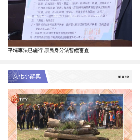
平埔專法已施行 原民身分法暫緩審查
文化小辭典