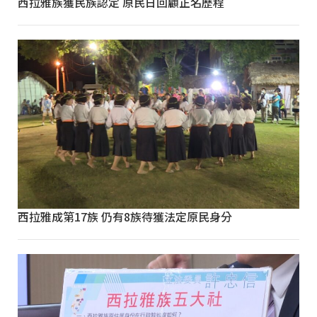
西拉雅族獲民族認定 原民日回顧正名歷程
西拉雅成第17族 仍有8族待獲法定原民身分