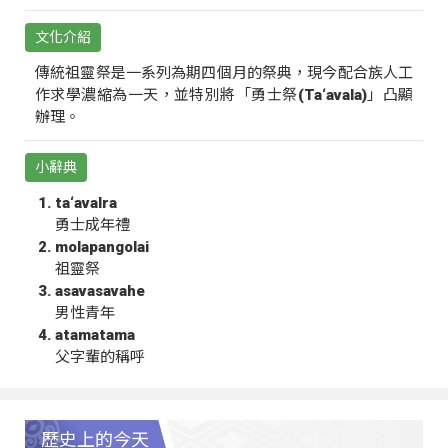
文化介紹
傳統祖靈祭是一系列為期四個月的祭典，現今配合族人工
作求學濃縮為一天，並特別將「勇士祭(Ta‘avala)」凸顯
辦理。
小辭典
ta‘avalra
勇士成年禮
molapangolai
祖靈祭
asavasavahe
男性青年
atamatama
父字輩的稱呼
歷史上的今天