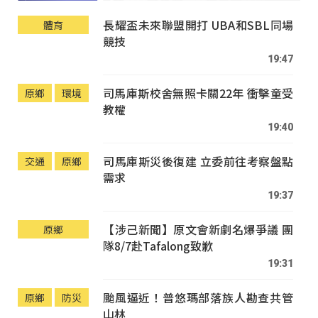
長耀盃未來聯盟開打 UBA和SBL同場
體育
競技
19:47
司馬庫斯校舍無照卡關22年 衝擊童受
原鄉
環境
教權
19:40
司馬庫斯災後復建 立委前往考察盤點
交通
原鄉
需求
19:37
【涉己新聞】原文會新劇名爆爭議 團
原鄉
隊8/7赴Tafalong致歉
19:31
颱風逼近！普悠瑪部落族人勘查共管
原鄉
防災
山林