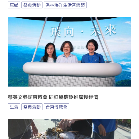
原鄉
祭典活動
秀林海洋生活音樂節
蔡英文參訪東博會 同框饒慶鈴推廣慢經濟
生活
祭典活動
台東博覽會