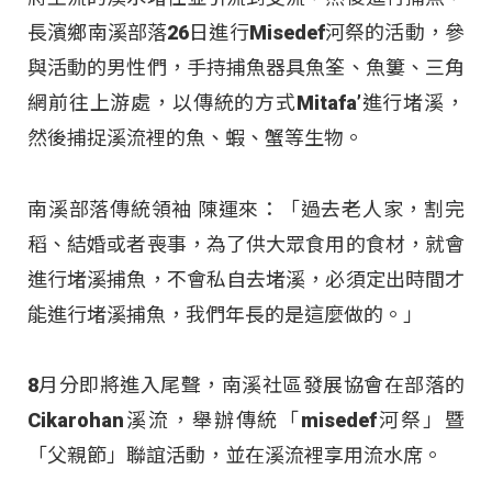
長濱鄉南溪部落26日進行Misedef河祭的活動，參
與活動的男性們，手持捕魚器具魚筌、魚簍、三角
網前往上游處，以傳統的方式Mitafa’進行堵溪，
然後捕捉溪流裡的魚、蝦、蟹等生物。
南溪部落傳統領袖 陳運來：「過去老人家，割完
稻、結婚或者喪事，為了供大眾食用的食材，就會
進行堵溪捕魚，不會私自去堵溪，必須定出時間才
能進行堵溪捕魚，我們年長的是這麼做的。」
8月分即將進入尾聲，南溪社區發展協會在部落的
Cikarohan溪流，舉辦傳統「misedef河祭」暨
「父親節」聯誼活動，並在溪流裡享用流水席。