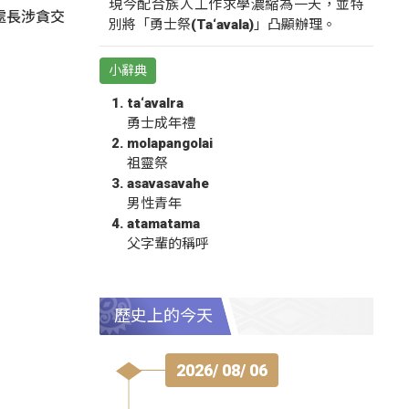
現今配合族人工作求學濃縮為一天，並特
處長涉貪交
別將「勇士祭(Ta‘avala)」凸顯辦理。
小辭典
ta‘avalra
勇士成年禮
molapangolai
祖靈祭
asavasavahe
男性青年
atamatama
父字輩的稱呼
歷史上的今天
2026/ 08/ 06