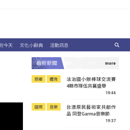
的今天
文化小辭典
活動訊息
最新新聞
法治國小辦棒球交流賽
原鄉
體育
4縣市隊伍共襄盛舉
19:44
台澳原民藝術家共創作
國際
音樂
品 同登Garma音樂節
19:37