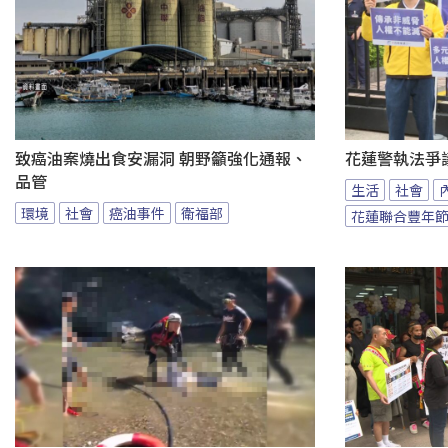
致癌油案燒出食安漏洞 朝野籲強化通報、
花蓮警執法爭
品管
生活
社會
環境
社會
癌油事件
衛福部
花蓮聯合豐年