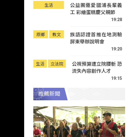
公益團邀愛國浦長輩義
生活
工 彩繪蛋糕慶父親節
19:28
族語認證首推在地測驗
原鄉
教文
屏東舉辦說明會
19:20
公視預算遭立院腰斬 恐
生活
立法院
流失內容創作人才
19:15
推薦新聞