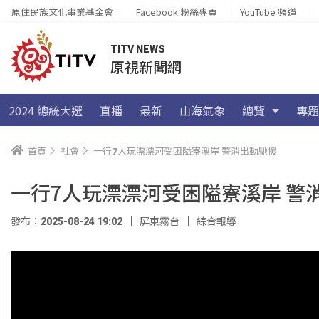
原住民族文化事業基金會
Facebook 粉絲專頁
YouTube 頻道
TITV NEWS
原視新聞網
2024 總統大選
直播
最新
山海氣象
總覽
專題
首頁
社會
一行7人玩漂漂河受困隘寮溪岸 警消出動馳援
一行7人玩漂漂河受困隘寮溪岸 警
發布：2025-08-24 19:02
屏東霧台
綜合報導