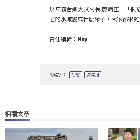
屏東霧台鄉大武村長 麥庸正：「很
它的水域變成什麼樣子，大家都很難
責任編輯：Nxy
關鍵字：
社會
漂漂河
相關文章