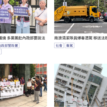
議燒 多黨團赴內政部要說法
南澳清潔隊員爆毒酒駕 移送法
內政部警政署
社會
毒駕
節