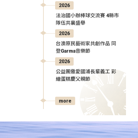
2026
法治國小辦棒球交流賽 4縣市
隊伍共襄盛舉
2026
台澳原民藝術家共創作品 同
登Garma音樂節
2026
公益團邀愛國浦長輩義工 彩
繪蛋糕慶父親節
more