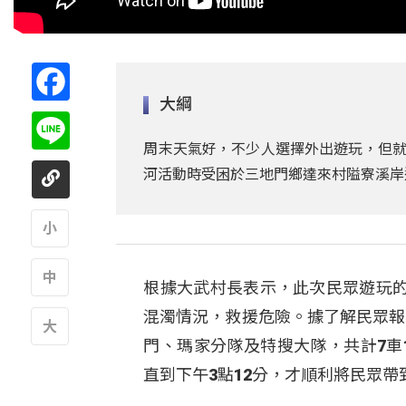
Facebook
大綱
Line
周末天氣好，不少人選擇外出遊玩，但就在
河活動時受困於三地門鄉達來村隘寮溪岸
A
根據大武村長表示，此次民眾遊玩
A
混濁情況，救援危險。據了解民眾報
門、瑪家分隊及特搜大隊，共計7車
A
直到下午3點12分，才順利將民眾