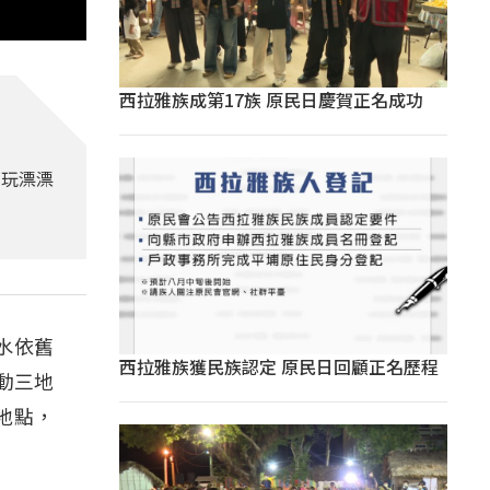
西拉雅族成第17族 原民日慶賀正名成功
，玩漂漂
水依舊
西拉雅族獲民族認定 原民日回顧正名歷程
動三地
地點，