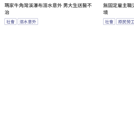
瑪家牛角灣溪瀑布溺水意外 男大生送醫不
無固定雇主職
治
境
社會
溺水意外
社會
原民勞