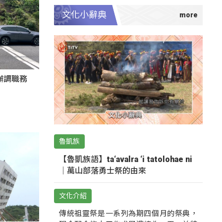
文化小辭典
辦調職務
魯凱族
【魯凱族語】ta‘avalra ‘i tatolohae ni
｜萬山部落勇士祭的由來
文化介紹
傳統祖靈祭是一系列為期四個月的祭典，