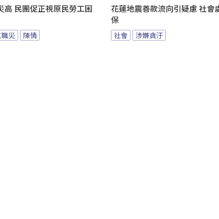
災高 民團促正視原民勞工困
花蓮地震善款流向引疑慮 社會
保
工職災
陳情
社會
涉嫌貪汙