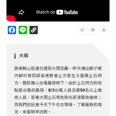
Facebook
Line
A
A
A
大綱
屏東縣山區連日遭到大雨狂轟，昨天傳出獅子鄉
內獅村第四鄰長老教會上方發生大面積土石坍
方，居民擔心台電基座倒下，由於土石坍方的地
點是台電的基座，8/3台電人員派遣50名以上搶
修人員，冒著大雨土石等危險在部落緊急搶修；
而我們的記者今天下午也在現場，了解最新的情
況，來看稍早訪問。