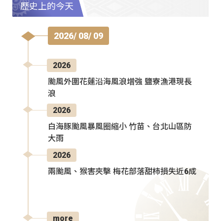
歷史上的今天
2026/ 08/ 09
2026
颱風外圍花蓮沿海風浪增強 鹽寮漁港現長
浪
2026
白海豚颱風暴風圈縮小 竹苗、台北山區防
大雨
2026
兩颱風、猴害夾擊 梅花部落甜柿損失近6成
more