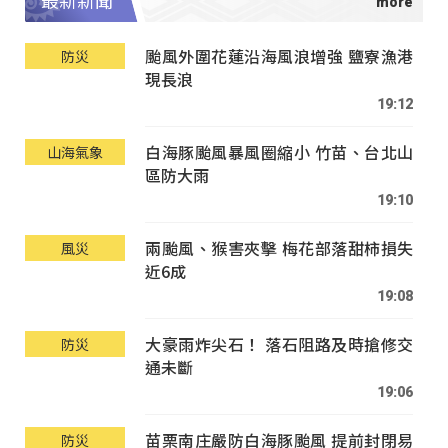
最新新聞
颱風外圍花蓮沿海風浪增強 鹽寮漁港
防災
現長浪
19:12
白海豚颱風暴風圈縮小 竹苗、台北山
山海氣象
區防大雨
19:10
兩颱風、猴害夾擊 梅花部落甜柿損失
風災
近6成
19:08
大豪雨炸尖石！ 落石阻路及時搶修交
防災
通未斷
19:06
苗栗南庄嚴防白海豚颱風 提前封閉易
防災