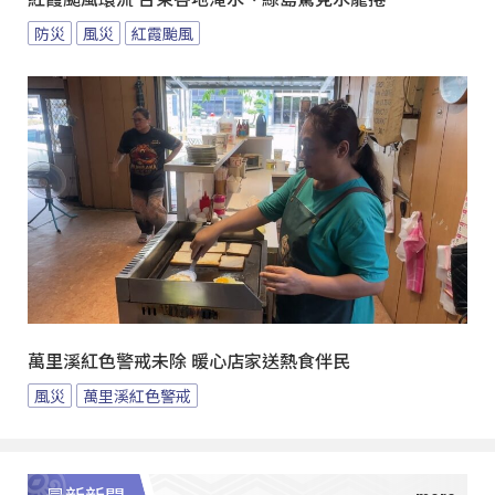
防災
風災
紅霞颱風
萬里溪紅色警戒未除 暖心店家送熱食伴民
風災
萬里溪紅色警戒