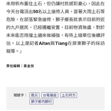
來用帆布蓋住土石，但仍讓村民感到憂心，因此在
今天台電派出50名以上搶修人員，冒著大雨土石等
危險，在部落緊急搶修，獅子鄉長就表示目前附近
的九戶居民，已經遷離安置，目前物資無虞，對於
未來能否用擋土牆來做補強，有待上級單位後續評
估。以上是記者Aitan與Tiang在屏東獅子的採訪
報導。」
責任編輯：黃金倪
關鍵字：
風災
台電基座
土石坍方
獅子鄉內獅村