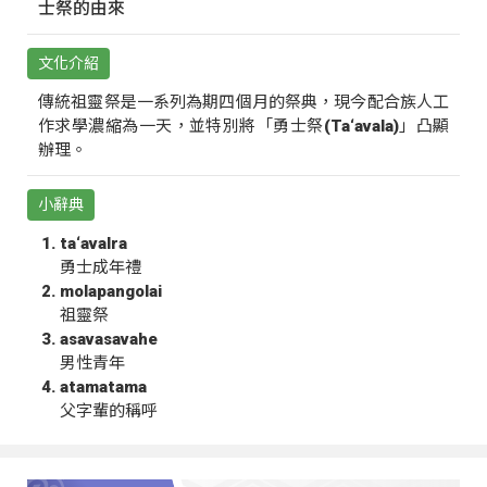
士祭的由來
文化介紹
傳統祖靈祭是一系列為期四個月的祭典，現今配合族人工
作求學濃縮為一天，並特別將「勇士祭(Ta‘avala)」凸顯
辦理。
小辭典
ta‘avalra
勇士成年禮
molapangolai
祖靈祭
asavasavahe
男性青年
atamatama
父字輩的稱呼