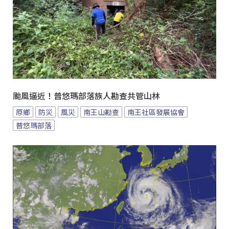
颱風逼近！普悠瑪部落族人勘查共管山林
原鄉
防災
風災
南王山勘查
南王社區發展協會
普悠瑪部落