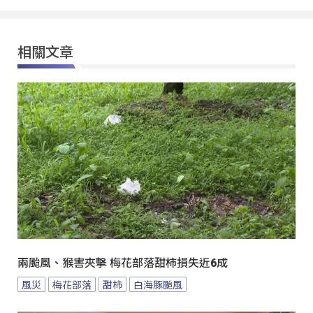
相關文章
兩颱風、猴害夾擊 梅花部落甜柿損失近6成
風災
梅花部落
甜柿
白海豚颱風