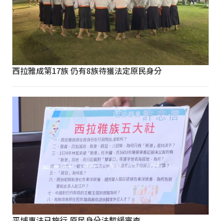
西拉雅成第17族 仍有8族待獲法定原民身分
平埔專法已施行 原民身分法暫緩審查