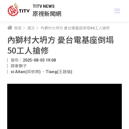
TITV NEWS
原視新聞網
首頁
風災
內獅村大坍方 憂台電基座倒塌50工人搶修
內獅村大坍方 憂台電基座倒塌
50工人搶修
發布：2025-08-03 19:08
屏東獅子
si Aitan(邱依婷)
、
Tiang(王啟倫)