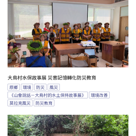
大鳥村水保故事展 災害記憶轉化防災教育
原鄉
環境
防災
風災
《山會說話－大鳥村的水土保持故事展》
環境改善
莫拉克風災
防災教育