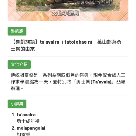
魯凱族
【魯凱族語】ta‘avalra ‘i tatolohae ni｜萬山部落勇
士祭的由來
文化介紹
傳統祖靈祭是一系列為期四個月的祭典，現今配合族人工
作求學濃縮為一天，並特別將「勇士祭(Ta‘avala)」凸顯
辦理。
小辭典
ta‘avalra
勇士成年禮
molapangolai
祖靈祭