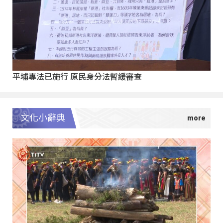
平埔專法已施行 原民身分法暫緩審查
文化小辭典