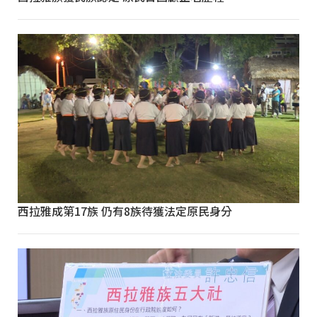
西拉雅成第17族 仍有8族待獲法定原民身分