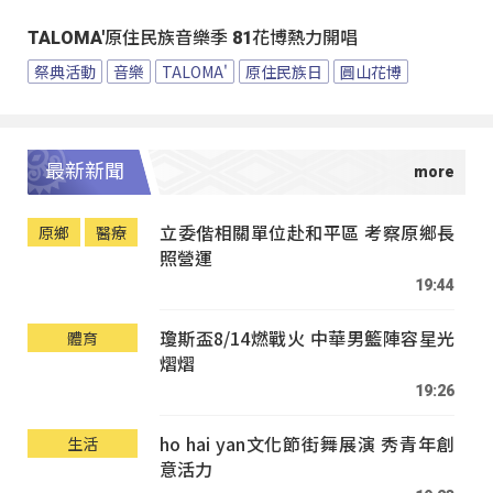
TALOMA'原住民族音樂季 81花博熱力開唱
祭典活動
音樂
TALOMA'
原住民族日
圓山花博
最新新聞
立委偕相關單位赴和平區 考察原鄉長
原鄉
醫療
照營運
19:44
瓊斯盃8/14燃戰火 中華男籃陣容星光
體育
熠熠
19:26
ho hai yan文化節街舞展演 秀青年創
生活
意活力