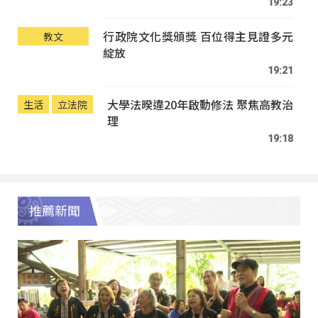
19:23
行政院文化獎頒獎 百位得主見證多元
教文
綻放
19:21
大學法暌違20年啟動修法 聚焦高教治
生活
立法院
理
19:18
推薦新聞