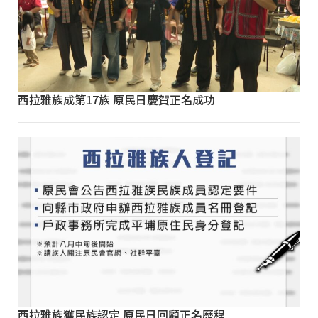
西拉雅族成第17族 原民日慶賀正名成功
西拉雅族獲民族認定 原民日回顧正名歷程