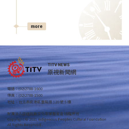
more
TITV NEWS
原視新聞網
電話：(02)2788-1600
傳真：(02)2788-1500
地址：台北市南港區重陽路 120 號 5 樓
財團法人原住民族文化事業基金會 版權所有
Copyright © 2021 Indigenous Peoples Cultural Foundation
All Rights Reserved .