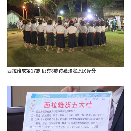
西拉雅成第17族 仍有8族待獲法定原民身分