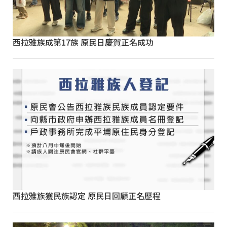
西拉雅族成第17族 原民日慶賀正名成功
西拉雅族獲民族認定 原民日回顧正名歷程