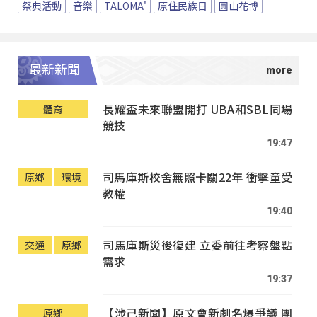
祭典活動
音樂
TALOMA'
原住民族日
圓山花博
最新新聞
長耀盃未來聯盟開打 UBA和SBL同場
體育
競技
19:47
司馬庫斯校舍無照卡關22年 衝擊童受
原鄉
環境
教權
19:40
司馬庫斯災後復建 立委前往考察盤點
交通
原鄉
需求
19:37
【涉己新聞】原文會新劇名爆爭議 團
原鄉