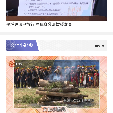
平埔專法已施行 原民身分法暫緩審查
文化小辭典