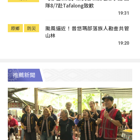
隊8/7赴Tafalong致歉
19:31
颱風逼近！普悠瑪部落族人勘查共管
原鄉
防災
山林
19:20
推薦新聞