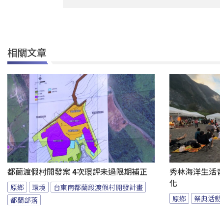
相關文章
都蘭渡假村開發案 4次環評未過限期補正
秀林海洋生活音
化
原鄉
環境
台東南都蘭段渡假村開發計畫
原鄉
祭典活
都蘭部落