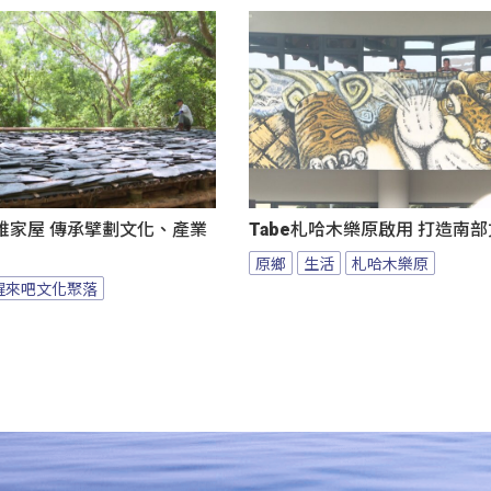
雅家屋 傳承擘劃文化、產業
Tabe札哈木樂原啟用 打造南
原鄉
生活
札哈木樂原
醒來吧文化聚落