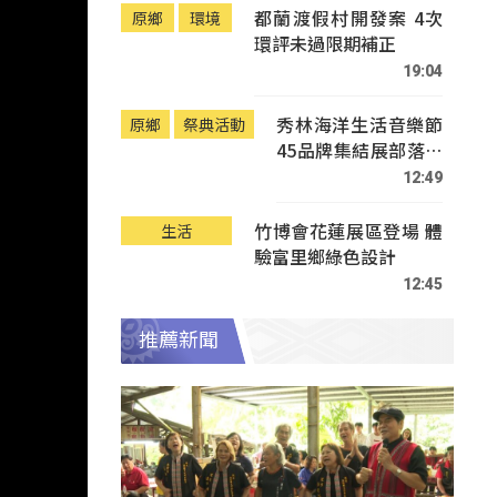
都蘭渡假村開發案 4次
原鄉
環境
環評未過限期補正
19:04
秀林海洋生活音樂節
原鄉
祭典活動
45品牌集結展部落文
化
12:49
竹博會花蓮展區登場 體
生活
驗富里鄉綠色設計
12:45
推薦新聞