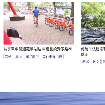
共享單車開通羅浮站點 車道劃設受限路窄
傳統工法建泰
藍圖
交通
生活
羅浮高中
自行車專用道
原鄉
教文