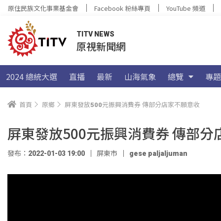
原住民族文化事業基金會
Facebook 粉絲專頁
YouTube 頻道
TITV NEWS
原視新聞網
2024 總統大選
直播
最新
山海氣象
總覽
專題
首頁
原鄉
屏東發放500元振興消費券 傳部分店家不願意收
屏東發放500元振興消費券 傳部
發布：2022-01-03 19:00
屏東市
gese paljaljuman