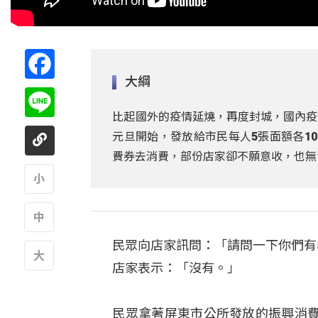
Facebook
大綱
Line
比起國外的疫情延燒，再度封城，國內疫
元旦開始，發放給市民每人5張面額各1
費券去消費，部份店家卻不願意收，也無
A
民眾向店家訊問：「請問一下你們有
A
店家表示：「沒有。」
A
民眾拿著屏東市公所發放的振興消