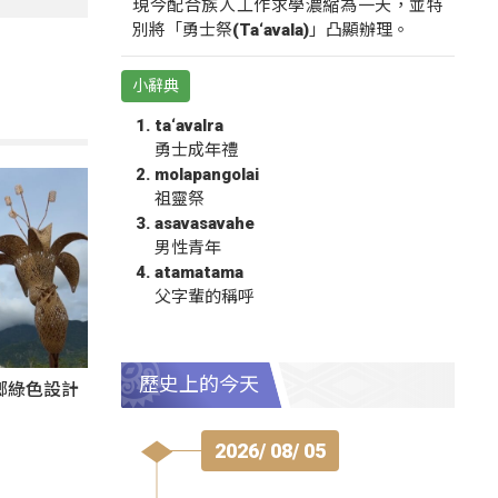
現今配合族人工作求學濃縮為一天，並特
別將「勇士祭(Ta‘avala)」凸顯辦理。
小辭典
ta‘avalra
勇士成年禮
molapangolai
祖靈祭
asavasavahe
男性青年
atamatama
父字輩的稱呼
歷史上的今天
鄉綠色設計
2026/ 08/ 05