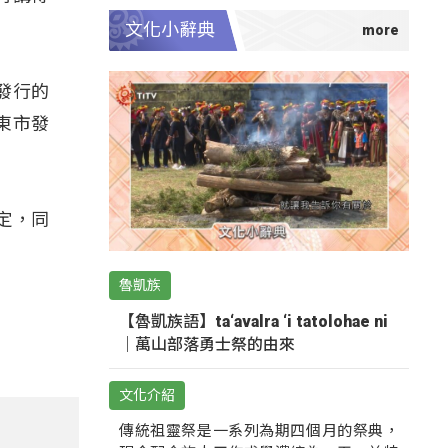
文化小辭典
發行的
東市發
定，同
魯凱族
【魯凱族語】ta‘avalra ‘i tatolohae ni
｜萬山部落勇士祭的由來
文化介紹
傳統祖靈祭是一系列為期四個月的祭典，