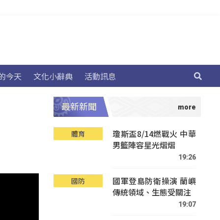
的今天
文化小辭典
活動訊息
最新新聞
瓊斯盃8/14燃戰火 中華
體育
男籃陣容星光熠熠
19:26
國軍登島防衛操演 蘭嶼
國防
傳統領域、生態受關注
19:07