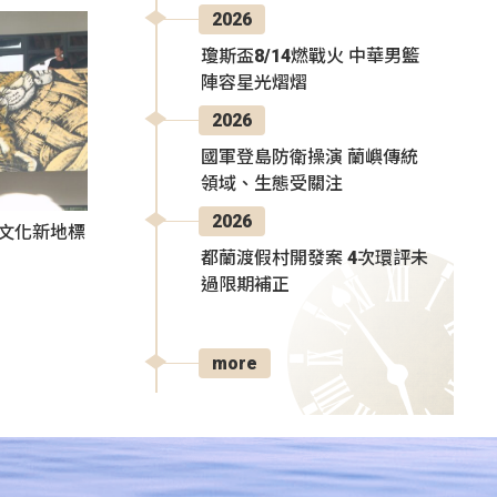
2026
瓊斯盃8/14燃戰火 中華男籃
陣容星光熠熠
2026
國軍登島防衛操演 蘭嶼傳統
領域、生態受關注
2026
部文化新地標
都蘭渡假村開發案 4次環評未
過限期補正
more