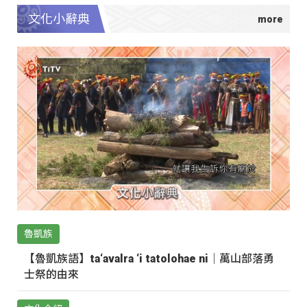
文化小辭典
魯凱族
【魯凱族語】ta‘avalra ‘i tatolohae ni｜萬山部落勇
士祭的由來