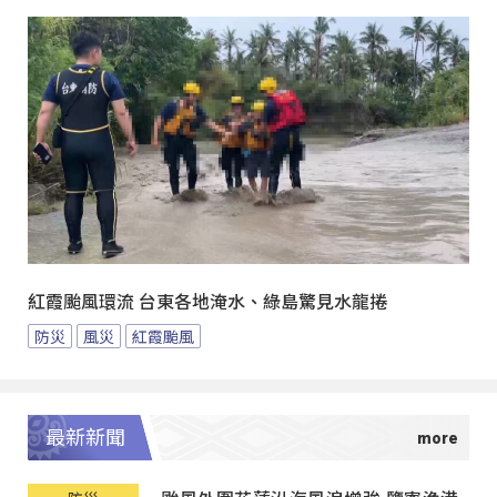
紅霞颱風環流 台東各地淹水、綠島驚見水龍捲
防災
風災
紅霞颱風
最新新聞