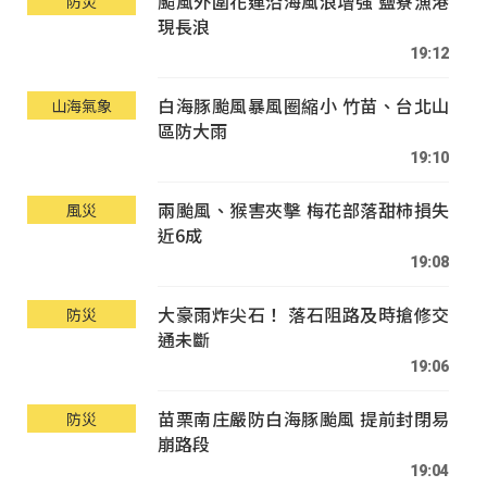
颱風外圍花蓮沿海風浪增強 鹽寮漁港
防災
現長浪
19:12
白海豚颱風暴風圈縮小 竹苗、台北山
山海氣象
區防大雨
19:10
兩颱風、猴害夾擊 梅花部落甜柿損失
風災
近6成
19:08
大豪雨炸尖石！ 落石阻路及時搶修交
防災
通未斷
19:06
苗栗南庄嚴防白海豚颱風 提前封閉易
防災
崩路段
19:04