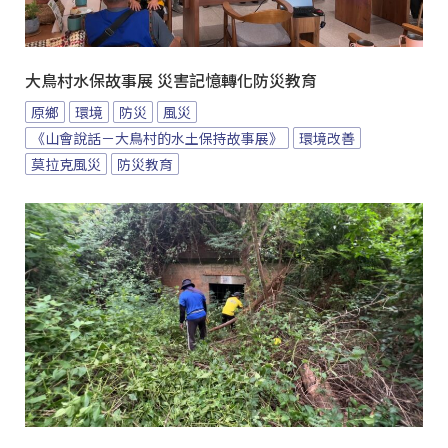
大鳥村水保故事展 災害記憶轉化防災教育
原鄉
環境
防災
風災
《山會說話－大鳥村的水土保持故事展》
環境改善
莫拉克風災
防災教育