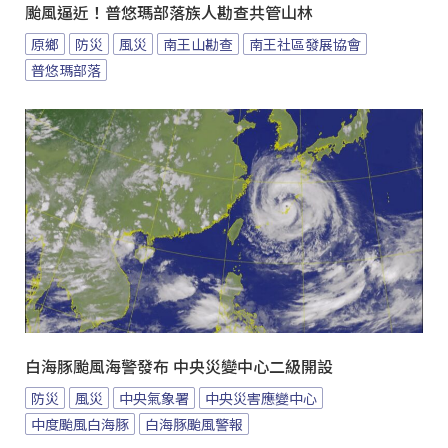
颱風逼近！普悠瑪部落族人勘查共管山林
原鄉
防災
風災
南王山勘查
南王社區發展協會
普悠瑪部落
白海豚颱風海警發布 中央災變中心二級開設
防災
風災
中央氣象署
中央災害應變中心
中度颱風白海豚
白海豚颱風警報