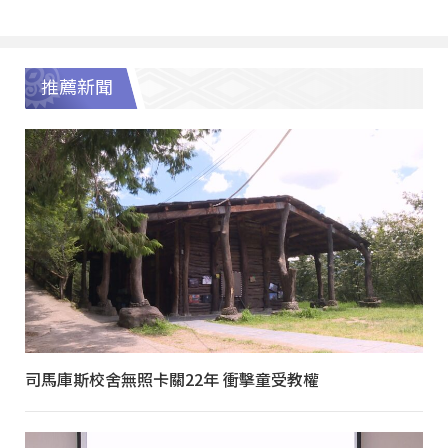
推薦新聞
司馬庫斯校舍無照卡關22年 衝擊童受教權