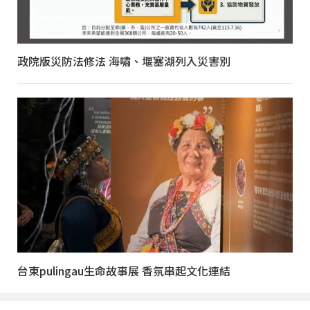
政院版災防法修法 海嘯、堰塞湖列入災害別
台東pulingau生命故事展 香氛串起文化連結