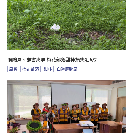
兩颱風、猴害夾擊 梅花部落甜柿損失近6成
風災
梅花部落
甜柿
白海豚颱風