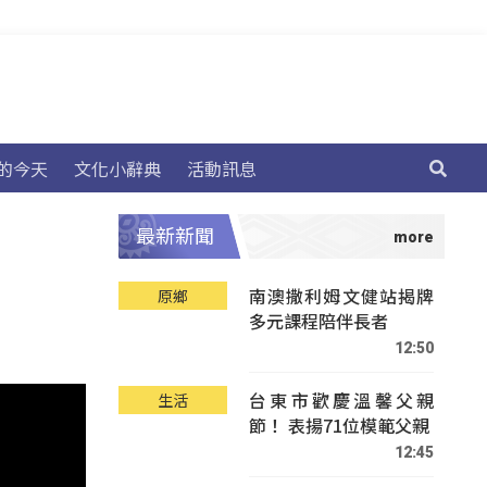
的今天
文化小辭典
活動訊息
最新新聞
南澳撒利姆文健站揭牌
原鄉
多元課程陪伴長者
12:50
台東市歡慶溫馨父親
生活
節！ 表揚71位模範父親
12:45