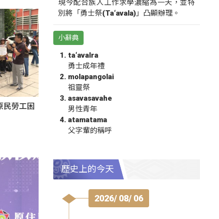
現今配合族人工作求學濃縮為一天，並特
別將「勇士祭(Ta‘avala)」凸顯辦理。
小辭典
ta‘avalra
勇士成年禮
molapangolai
祖靈祭
asavasavahe
原民勞工困
男性青年
atamatama
父字輩的稱呼
歷史上的今天
2026/ 08/ 06