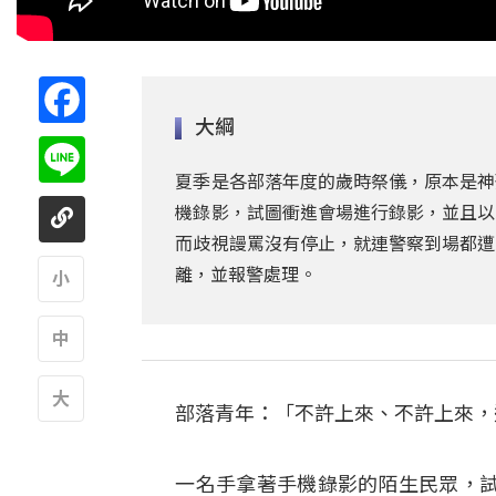
Facebook
大綱
Line
夏季是各部落年度的歲時祭儀，原本是神
機錄影，試圖衝進會場進行錄影，並且以
而歧視謾罵沒有停止，就連警察到場都遭
離，並報警處理。
A
A
部落青年：「不許上來、不許上來，
A
一名手拿著手機錄影的陌生民眾，