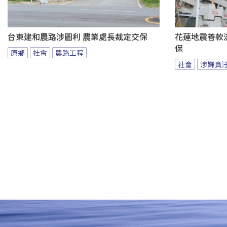
台東建和農路涉圖利 農業處長裁定交保
花蓮地震善款
保
原鄉
社會
農路工程
社會
涉嫌貪