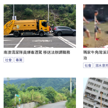
南澳清潔隊員爆毒酒駕 移送法辦調職務
瑪家牛角灣溪
治
社會
毒駕
社會
溺水意