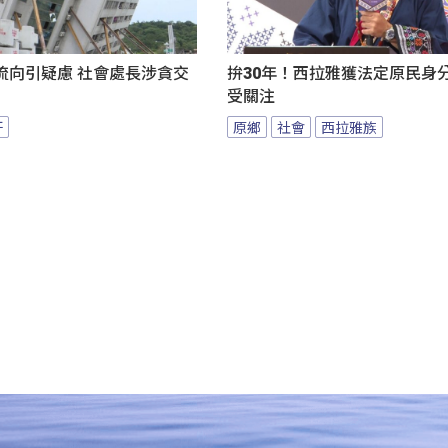
流向引疑慮 社會處長涉貪交
拚30年！西拉雅獲法定原民身分
受關注
汙
原鄉
社會
西拉雅族