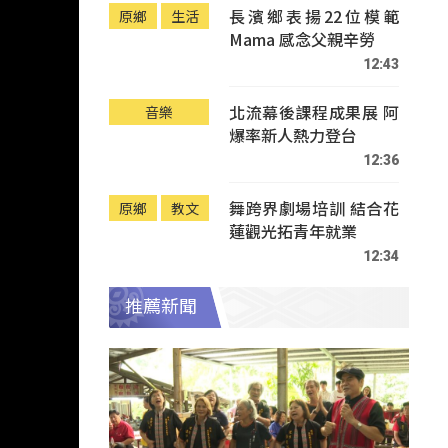
長濱鄉表揚22位模範
原鄉
生活
Mama 感念父親辛勞
12:43
北流幕後課程成果展 阿
音樂
爆率新人熱力登台
12:36
舞跨界劇場培訓 結合花
原鄉
教文
蓮觀光拓青年就業
12:34
推薦新聞