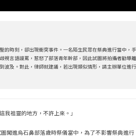
聖的時刻，卻出現衝突事件。一名陌生民眾在祭典進行當中，
歧視言語謾罵，惹怒了部落青年幹部，因此試圖將拍攝者勸導
到波及。對此，律師就建議，若出現類似情形，請主辦單位進
這我祖靈的地方，不許上來。」
試圖闖進烏石鼻部落歲時祭儀當中，為了不影響祭典進行