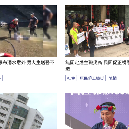
瀑布溺水意外 男大生送醫不
無固定雇主職災高 民團促正視
境
外
社會
原民勞工職災
陳情