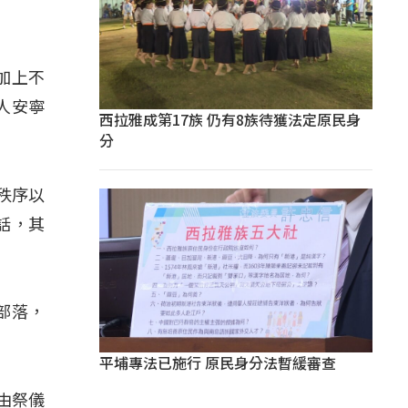
加上不
人安寧
西拉雅成第17族 仍有8族待獲法定原民身
分
秩序以
話，其
部落，
平埔專法已施行 原民身分法暫緩審查
由祭儀