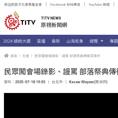
原住民族文化事業基金會
Facebook 粉絲專頁
YouTube 頻道
TITV NEWS
原視新聞網
2024 總統大選
直播
最新
山海氣象
總覽
專題
首頁
社會
民眾闖會場錄影、謾罵 部落祭典傳衝突事件
民眾闖會場錄影、謾罵 部落祭典傳
發布：2025-07-18 19:03
台北市
Kacaw·Mayaw(周浩伊)