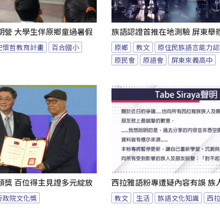
期營 大學生伴原鄉童過暑假
族語認證首推在地測驗 屏東舉
史懷哲教育計畫
百合國小
原鄉
教文
原住民族語言能力認
原民會
原語會
屏東來義高中
頒獎 百位得主見證多元綻放
西拉雅語粉專遭疑內容有誤 族
行政院文化獎
教文
生活
族語文化知識
西