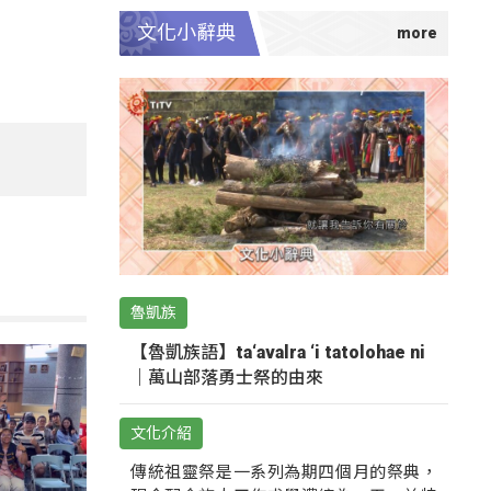
文化小辭典
魯凱族
【魯凱族語】ta‘avalra ‘i tatolohae ni
｜萬山部落勇士祭的由來
文化介紹
傳統祖靈祭是一系列為期四個月的祭典，