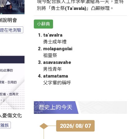
現今配合族人工作求學濃縮為一天，並特
別將「勇士祭(Ta‘avala)」凸顯辦理。
辦說明會
小辭典
證在地測驗
ta‘avalra
勇士成年禮
molapangolai
祖靈祭
asavasavahe
男性青年
atamatama
父字輩的稱呼
歷史上的今天
人憂傷文化
拉雅族
2026/ 08/ 07