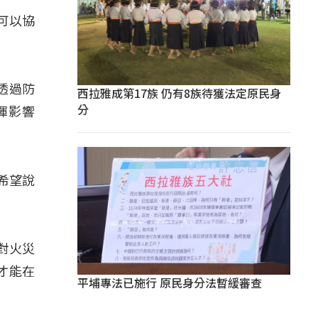
可以協
透過防
西拉雅成第17族 仍有8族待獲法定原民身
分
揮影響
希望說
對火災
才能在
平埔專法已施行 原民身分法暫緩審查