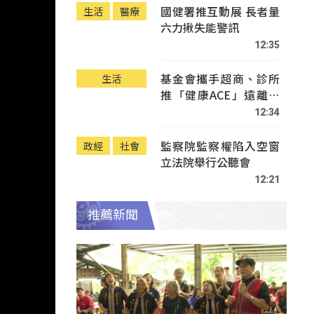
國健署推互動展 長者量
生活
醫療
六力揪失能警訊
12:35
基金會攜手超商、診所
生活
推「健康ACE」遠離疾
病
12:34
監察院監察權陷入空窗
政經
社會
立法院舉行公聽會
12:21
推薦新聞