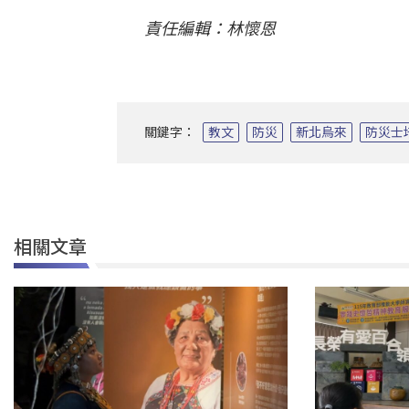
責任編輯：林懷恩
關鍵字：
教文
防災
新北烏來
防災士
相關文章