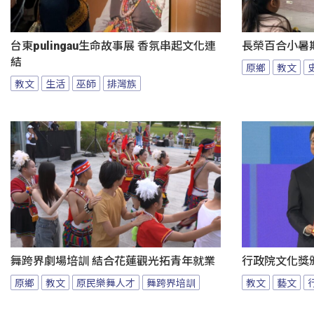
台東pulingau生命故事展 香氛串起文化連
長榮百合小暑
結
原鄉
教文
教文
生活
巫師
排灣族
舞跨界劇場培訓 結合花蓮觀光拓青年就業
行政院文化獎
原鄉
教文
原民樂舞人才
舞跨界培訓
教文
藝文