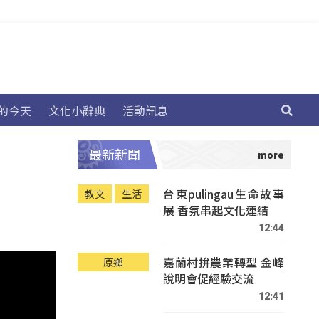
的今天
文化小辭典
活動訊息
最新新聞
台東pulingau生命故事
教文
生活
展 香氛串起文化連結
12:44
嘉蘭村拚農業轉型 金峰
原鄉
說明會促經驗交流
12:41