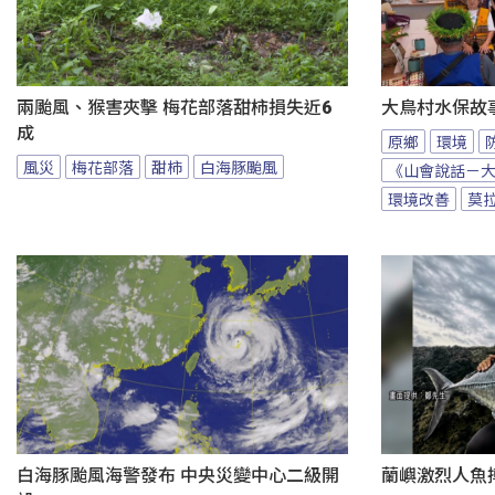
兩颱風、猴害夾擊 梅花部落甜柿損失近6
大鳥村水保故
成
原鄉
環境
風災
梅花部落
甜柿
白海豚颱風
《山會說話－
環境改善
莫
白海豚颱風海警發布 中央災變中心二級開
蘭嶼激烈人魚搏