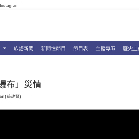
Instagram
族語新聞
新聞性節目
節目表
主播專區
歷史上
瀑布」災情
uwan(孫政賢)