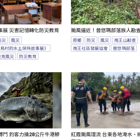
事展 災害記憶轉化防災教育
颱風逼近！普悠瑪部落族人勘
防災
風災
原鄉
防災
風災
南王山勘查
大鳥村的水土保持故事展》
南王社區發展協會
普悠瑪部落
拉克風災
防災教育
鬥 釣客力擒28公斤牛港鰺
紅霞颱風環流 台東各地淹水、