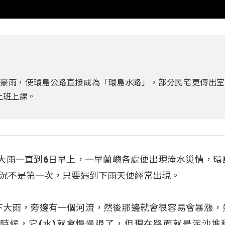
性豪雨，使環島公路直接成為「環島水路」，部分民宅更傳出
上班上課。
大雨一直到6日早上，一早蘭嶼各處便出現淹水災情，環
況不是第一次，只要遇到下雨天便經常出現。
下大雨，旁邊有一個河流，然後那邊就會很容易會暴漲，
時候，它(水)就會慢慢退了，但現在路面就是泥沙堆