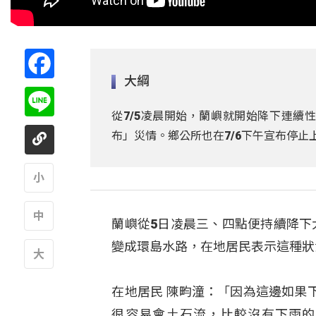
Facebook
大綱
Line
從7/5凌晨開始，蘭嶼就開始降下連續
布」災情。鄉公所也在7/6下午宣布停止
A
蘭嶼從5日凌晨三、四點便持續降下
A
變成環島水路，在地居民表示這種狀
A
在地居民 陳畇潼：「因為這邊如果
很容易會土石流，比較沒有下雨的