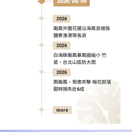
2026/ 08/ 09
2026
颱風外圍花蓮沿海風浪增強
鹽寮漁港現長浪
2026
白海豚颱風暴風圈縮小 竹
苗、台北山區防大雨
2026
兩颱風、猴害夾擊 梅花部落
甜柿損失近6成
more