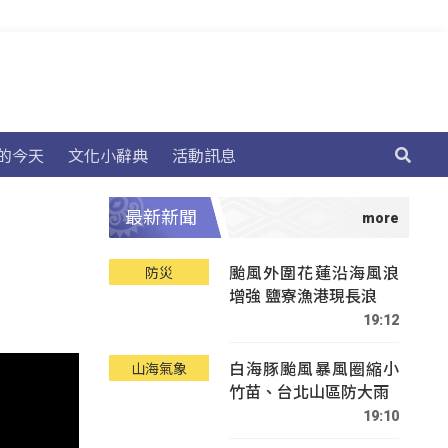
的今天
文化小辭典
活動訊息
最新新聞
颱風外圍花蓮沿海風浪
防災
增強 鹽寮漁港現長浪
19:12
白海豚颱風暴風圈縮小
山海氣象
竹苗、台北山區防大雨
19:10