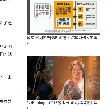
除了道
政院版災防法修法 海嘯、堰塞湖列入災害
別
但是因
事的話
了，未
若有外
台東pulingau生命故事展 香氛串起文化連
結