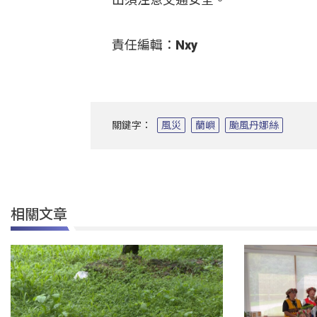
責任編輯：Nxy
關鍵字：
風災
蘭嶼
颱風丹娜絲
相關文章