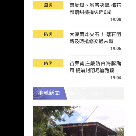
兩颱風、猴害夾擊 梅花
風災
部落甜柿損失近6成
19:08
大豪雨炸尖石！ 落石阻
防災
路及時搶修交通未斷
19:06
苗栗南庄嚴防白海豚颱
防災
風 提前封閉易崩路段
19:04
推薦新聞