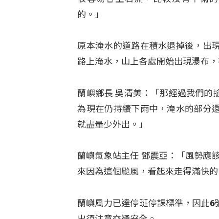
的。」
原本淹水的道路在積水退掉後，出
路上淹水，山上各處開始出現瀑布，
蘭嶼鄉長 吳清美：「那經過我們的
為現在仍持續下雨中，淹水的部分
就盡量少外出。」
蘭嶼氣象站主任 鄧震亞：「風勢應該
來因為這個颱風，看起來走得滿快的
蘭嶼風力已達停班停課標準，因此6
出須注意交通安全。