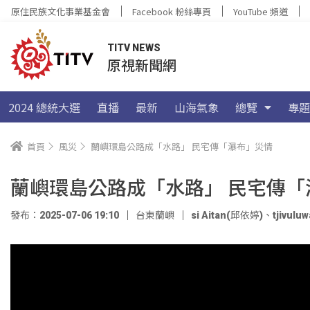
原住民族文化事業基金會
Facebook 粉絲專頁
YouTube 頻道
TITV NEWS
原視新聞網
2024 總統大選
直播
最新
山海氣象
總覽
專題
首頁
風災
蘭嶼環島公路成「水路」 民宅傳「瀑布」災情
蘭嶼環島公路成「水路」 民宅傳「
發布：2025-07-06 19:10
台東蘭嶼
si Aitan(邱依婷)
、
tjivul