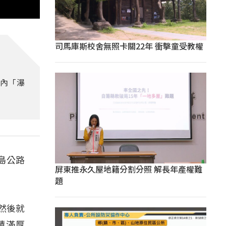
司馬庫斯校舍無照卡關22年 衝擊童受教權
室內「瀑
島公路
屏東推永久屋地籍分割分照 解長年產權難
題
然後就
積滿厚