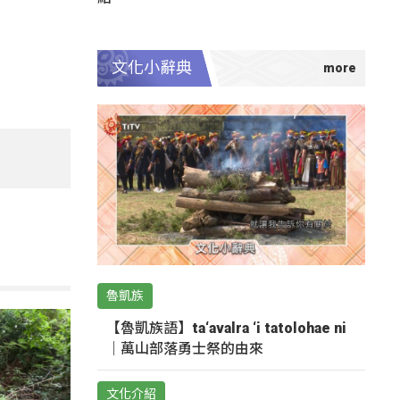
文化小辭典
魯凱族
【魯凱族語】ta‘avalra ‘i tatolohae ni
｜萬山部落勇士祭的由來
文化介紹