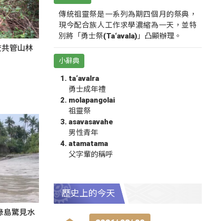
傳統祖靈祭是一系列為期四個月的祭典，
現今配合族人工作求學濃縮為一天，並特
別將「勇士祭(Ta‘avala)」凸顯辦理。
查共管山林
小辭典
ta‘avalra
勇士成年禮
molapangolai
祖靈祭
asavasavahe
男性青年
atamatama
父字輩的稱呼
歷史上的今天
綠島驚見水