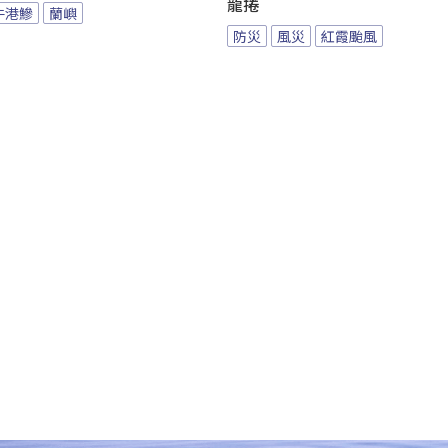
龍捲
牛港鰺
蘭嶼
防災
風災
紅霞颱風