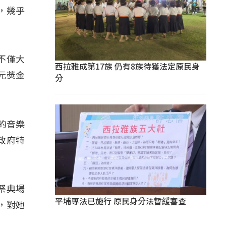
，幾乎
不僅大
西拉雅成第17族 仍有8族待獲法定原民身
元獎金
分
的音樂
政府特
祭典場
平埔專法已施行 原民身分法暫緩審查
，對她