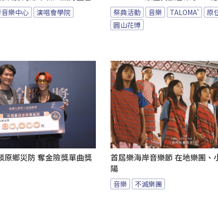
行音樂中心
演唱會學院
祭典活動
音樂
TALOMA'
原
圓山花博
談原鄉災防 奪金險獎單曲獎
首屆樂海岸音樂節 在地樂團、
陽
音樂
不滅樂團