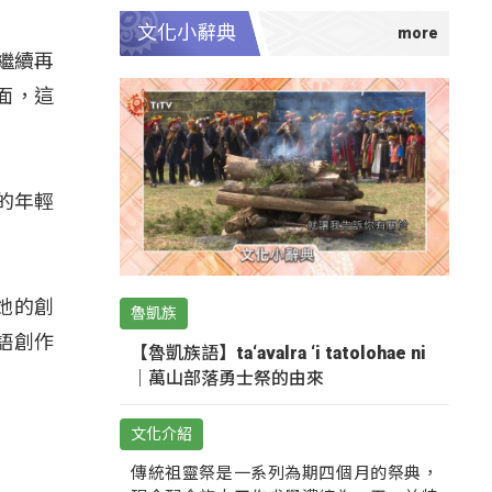
文化小辭典
繼續再
面，這
的年輕
她的創
魯凱族
語創作
【魯凱族語】ta‘avalra ‘i tatolohae ni
｜萬山部落勇士祭的由來
文化介紹
傳統祖靈祭是一系列為期四個月的祭典，