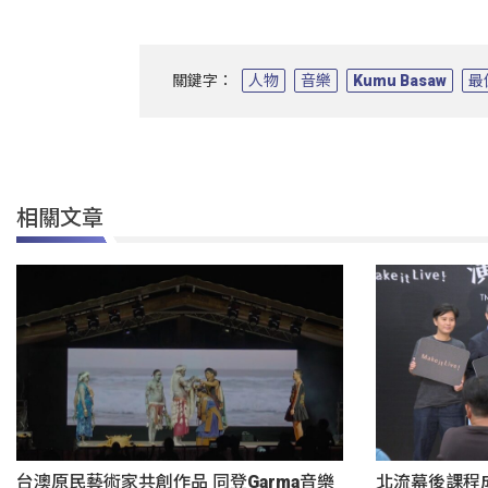
關鍵字：
人物
音樂
Kumu Basaw
最
相關文章
台澳原民藝術家共創作品 同登Garma音樂
北流幕後課程