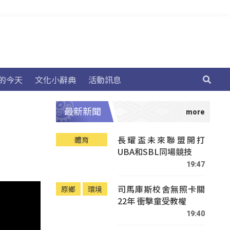
的今天
文化小辭典
活動訊息
最新新聞
長耀盃未來聯盟開打
體育
UBA和SBL同場競技
19:47
司馬庫斯校舍無照卡關
原鄉
環境
22年 衝擊童受教權
19:40