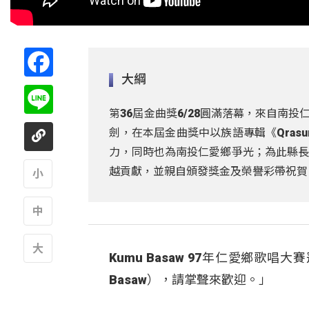
Facebook
大綱
Line
第36屆金曲獎6/28圓滿落幕，來自南投
劍，在本屆金曲獎中以族語專輯《Qras
力，同時也為南投仁愛鄉爭光；為此縣長許
越貢獻，並親自頒發獎金及榮譽彩帶祝賀
A
A
Kumu Basaw 97年仁愛鄉歌
A
Basaw），請掌聲來歡迎。」