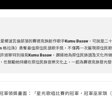
仁愛鄉波瓦倫部落的賽德克族創作歌手Kumu Basaw，可說是二
un 格拉孫》勇奪最佳原住民語歌手獎，不僅再一次展現原住民
淑華特別接見Kumu Basaw，讚揚她為原住民族語及文化所
，也鼓勵她持續在原住民族音樂文化上，一起為賽德克族發光發
唱大賽冠軍領獎畫面：「星光歌唱比賽的冠軍，冠軍巫家琪（