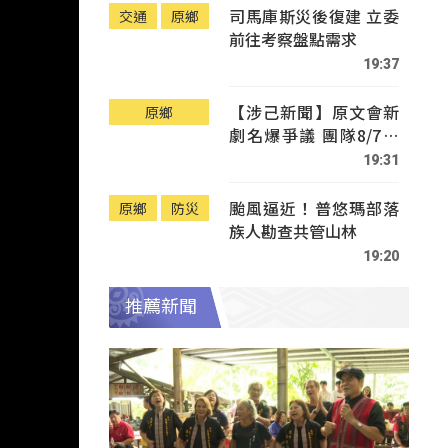
司馬庫斯災後復建 立委
交通
原鄉
前往考察盤點需求
19:37
【涉己新聞】原文會新
原鄉
劇名爆爭議 團隊8/7赴
Tafalong致歉
19:31
颱風逼近！普悠瑪部落
原鄉
防災
族人勘查共管山林
19:20
推薦新聞