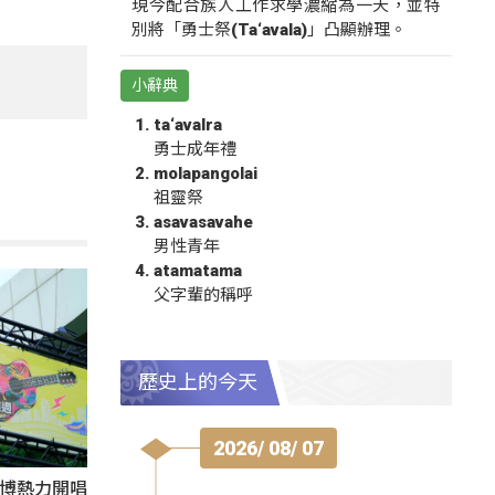
現今配合族人工作求學濃縮為一天，並特
別將「勇士祭(Ta‘avala)」凸顯辦理。
小辭典
ta‘avalra
勇士成年禮
molapangolai
祖靈祭
asavasavahe
男性青年
atamatama
父字輩的稱呼
歷史上的今天
2026/ 08/ 07
1花博熱力開唱