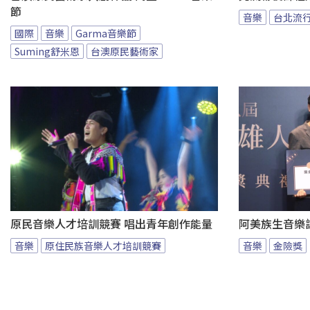
節
音樂
台北流
國際
音樂
Garma音樂節
Suming舒米恩
台澳原民藝術家
原民音樂人才培訓競賽 唱出青年創作能量
阿美族生音樂
音樂
原住民族音樂人才培訓競賽
音樂
金險獎