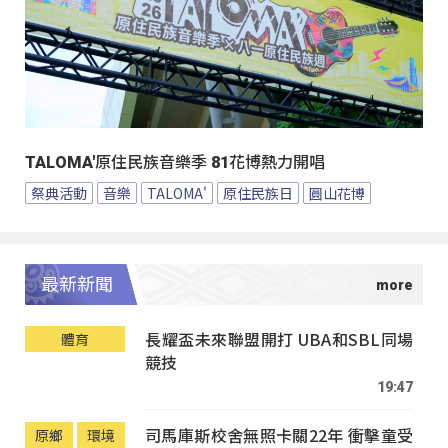
TALOMA'原住民族音樂季 81花博熱力開唱
祭典活動
音樂
TALOMA'
原住民族日
圓山花博
最新新聞
長耀盃未來聯盟開打 UBA和SBL同場
體育
競技
19:47
司馬庫斯校舍無照卡關22年 衝擊童受
原鄉
環境