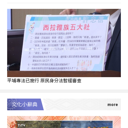
平埔專法已施行 原民身分法暫緩審查
文化小辭典