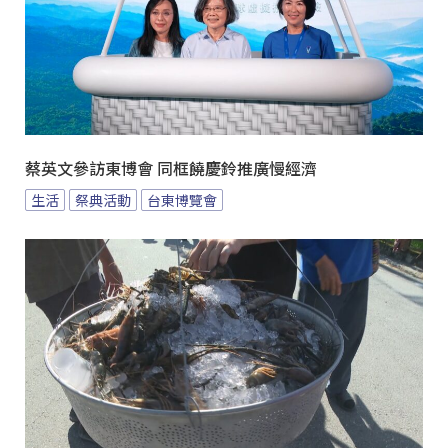
蔡英文參訪東博會 同框饒慶鈴推廣慢經濟
生活
祭典活動
台東博覽會