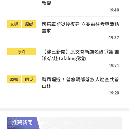
教權
19:40
司馬庫斯災後復建 立委前往考察盤點
交通
原鄉
需求
19:37
【涉己新聞】原文會新劇名爆爭議 團
原鄉
隊8/7赴Tafalong致歉
19:31
颱風逼近！普悠瑪部落族人勘查共管
原鄉
防災
山林
19:20
推薦新聞