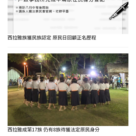
西拉雅族獲民族認定 原民日回顧正名歷程
西拉雅成第17族 仍有8族待獲法定原民身分