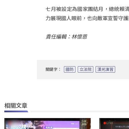
七月被設定為國家團結月，總統賴
力展現國人眼前，也向敵軍宣誓守護
責任編輯：林懷恩
關鍵字：
國防
立法院
漢光演習
相關文章