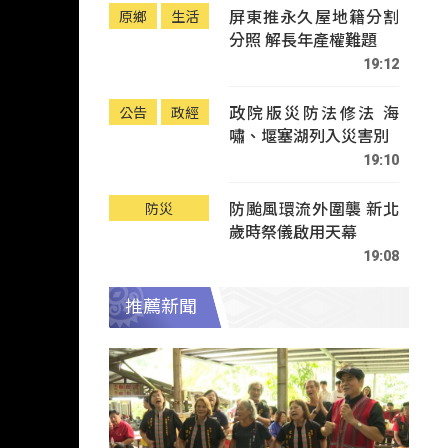
屏東推永久屋地籍分割
原鄉
生活
分照 解長年產權難題
19:12
政院版災防法修法 海
公告
政經
嘯、堰塞湖列入災害別
19:10
防颱風環流外圍襲 新北
防災
歲時祭儀啟用天幕
19:08
推薦新聞