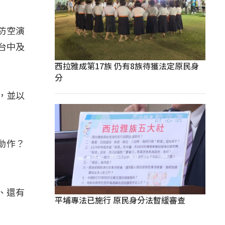
防空演
台中及
西拉雅成第17族 仍有8族待獲法定原民身
分
，並以
動作？
、還有
平埔專法已施行 原民身分法暫緩審查