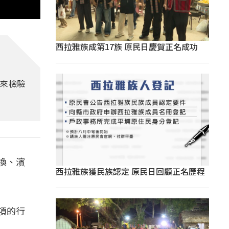
西拉雅族成第17族 原民日慶賀正名成功
要來檢驗
換、濱
西拉雅族獲民族認定 原民日回顧正名歷程
項的行
」