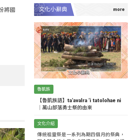
文化小辭典
盼將國
魯凱族
【魯凱族語】ta‘avalra ‘i tatolohae ni
｜萬山部落勇士祭的由來
文化介紹
傳統祖靈祭是一系列為期四個月的祭典，