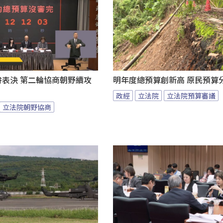
拚表決 第二輪協商朝野續攻
明年度總預算創新高 原民預算
政經
立法院
立法院預算審議
立法院朝野協商