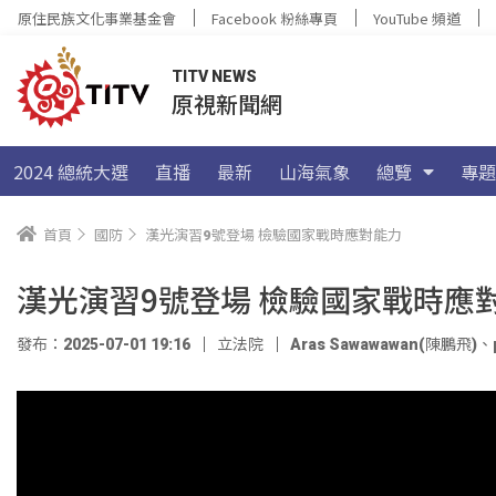
原住民族文化事業基金會
Facebook 粉絲專頁
YouTube 頻道
TITV NEWS
原視新聞網
2024 總統大選
直播
最新
山海氣象
總覽
專題
首頁
國防
漢光演習9號登場 檢驗國家戰時應對能力
漢光演習9號登場 檢驗國家戰時應
發布：2025-07-01 19:16
立法院
Aras Sawawawan(陳鵬飛)
、