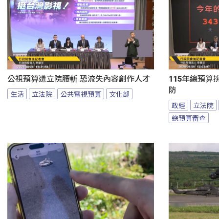
公視預算遭立院腰斬 恐流失內容創作人才
115年總預算
防
生活
立法院
公共電視預算
文化部
政經
立法院
總預算審查