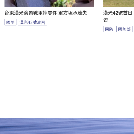
台東漢光演習戰車掉零件 軍方坦承疏失
漢光42號首日
習
國防
漢光42號演習
國防
國防部