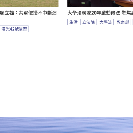
 顧立雄：共軍侵擾不中斷演
大學法暌違20年啟動修法 聚焦
生活
立法院
大學法
教育部
漢光42號演習