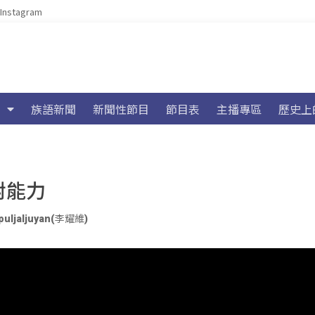
Instagram
族語新聞
新聞性節目
節目表
主播專區
歷史上
對能力
puljaljuyan(李耀維)