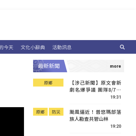
的今天
文化小辭典
活動訊息
最新新聞
【涉己新聞】原文會新
原鄉
劇名爆爭議 團隊8/7赴
Tafalong致歉
19:31
颱風逼近！普悠瑪部落
原鄉
防災
族人勘查共管山林
19:20