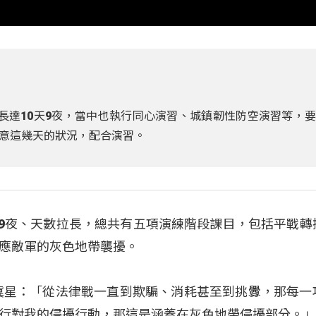
長達10天9夜，當中也執行同心演習、城鎮韌性防空演習等，
意這幾天的狀況，配合演習。
0天9夜、天數拉長，總共有五項演練階段課目，包括平戰轉
應敵軍的灰色地帶襲擾。
冀星：「從法律戰一直到欺騙、消耗甚至到挑釁，那每一
行對我的侵擾行動，那這是涵蓋在灰色地帶侵擾部分。