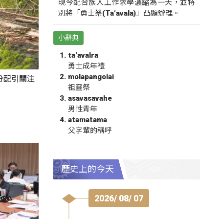
現今配合族人工作求學濃縮為一天，並特
別將「勇士祭(Ta‘avala)」凸顯辦理。
小辭典
ta‘avalra
勇士成年禮
molapangolai
分配引關注
祖靈祭
asavasavahe
男性青年
atamatama
父字輩的稱呼
歷史上的今天
2026/ 08/ 07