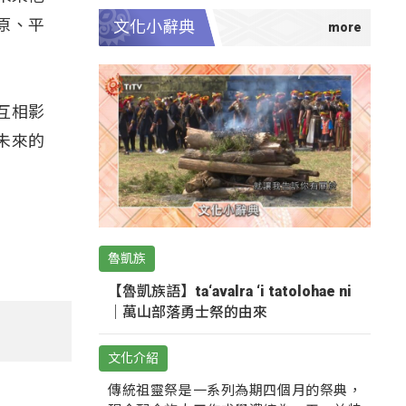
原、平
文化小辭典
互相影
未來的
魯凱族
【魯凱族語】ta‘avalra ‘i tatolohae ni
｜萬山部落勇士祭的由來
文化介紹
傳統祖靈祭是一系列為期四個月的祭典，