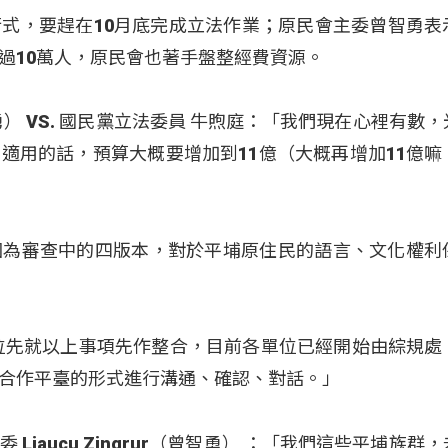
式，要趕在10月底完成立法作業；原民會主委曾智勇表
過10萬人，原民會也著手盤整經費資源。
（曾智勇） VS. 國民黨立法委員 牛煦庭：「我們現在心裡有數
適用的話，預算大概要增加到11億（大概再增加11億嘛
因為審查中的四版本，對於平埔原住民的語言、文化權利
位先就以上事項先作整合，目前各單位已經開始由綜規處
合作平臺的形式進行溝通、確認、對話。」
 Ljaucu Zingrur（曾智勇） ：「我們這些平埔族群