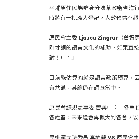
平埔原住民族群身分法草案審查進行
時將有一批族人登記，人數預估不超
原民會主委 Ljaucu Zingrur
剛才講的語言文化的補助，如果直接
對！）。」
目前能估算的就是語言政策預算，
有共識，其餘仍在調查當中。
原民會綜規處專委 曾興中：「各單
各處室，未來還會再擴大到各會，以
民進黨立法委員 李柏毅 VS 原民會主委