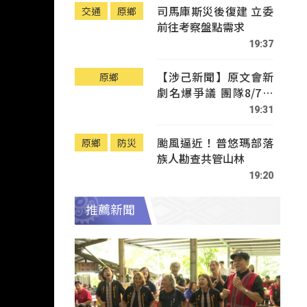
司馬庫斯災後復建 立委
交通
原鄉
前往考察盤點需求
19:37
【涉己新聞】原文會新
原鄉
劇名爆爭議 團隊8/7赴
Tafalong致歉
19:31
颱風逼近！普悠瑪部落
原鄉
防災
族人勘查共管山林
19:20
推薦新聞