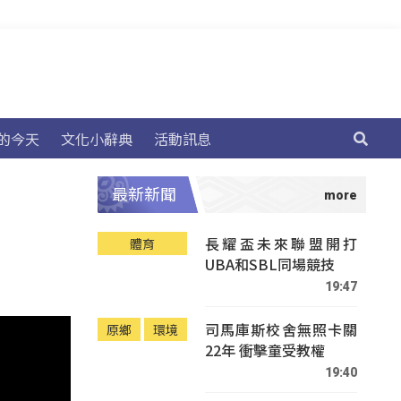
的今天
文化小辭典
活動訊息
最新新聞
長耀盃未來聯盟開打
體育
UBA和SBL同場競技
19:47
司馬庫斯校舍無照卡關
原鄉
環境
22年 衝擊童受教權
19:40