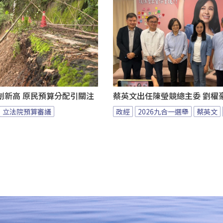
創新高 原民預算分配引關注
蔡英文出任陳瑩競總主委 劉櫂
立法院預算審議
政經
2026九合一選舉
蔡英文