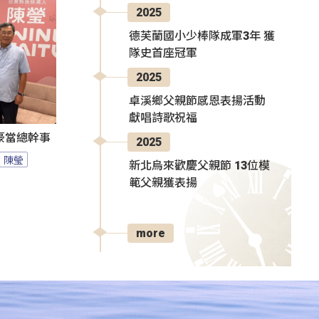
2025
德芙蘭國小少棒隊成軍3年 獲
隊史首座冠軍
2025
卓溪鄉父親節感恩表揚活動
獻唱詩歌祝福
豪當總幹事
2025
陳瑩
新北烏來歡慶父親節 13位模
範父親獲表揚
more