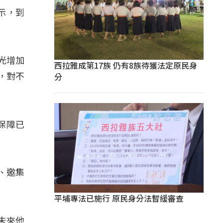
示，到
，光增加
西拉雅成第17族 仍有8族待獲法定原民身
分
，對不
保障已
、邀集
平埔專法已施行 原民身分法暫緩審查
，未來他