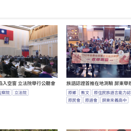
陷入空窗 立法院舉行公聽會
族語認證首推在地測驗 屏東舉
監察院
立法院
原鄉
教文
原住民族語言能力認
原民會
原語會
屏東來義高中