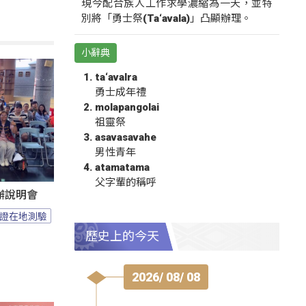
現今配合族人工作求學濃縮為一天，並特
別將「勇士祭(Ta‘avala)」凸顯辦理。
小辭典
ta‘avalra
勇士成年禮
molapangolai
祖靈祭
asavasavahe
男性青年
atamatama
父字輩的稱呼
辦說明會
證在地測驗
歷史上的今天
2026/ 08/ 08