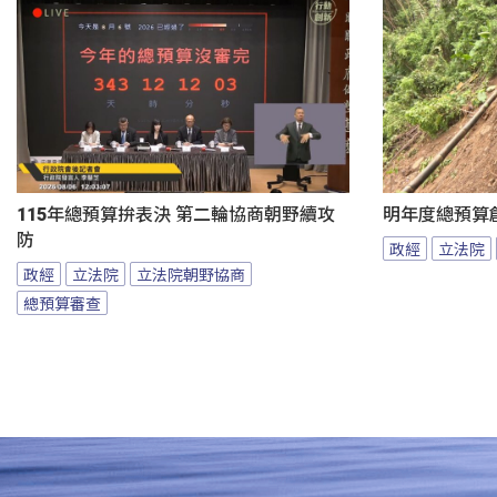
115年總預算拚表決 第二輪協商朝野續攻
明年度總預算
防
政經
立法院
政經
立法院
立法院朝野協商
總預算審查