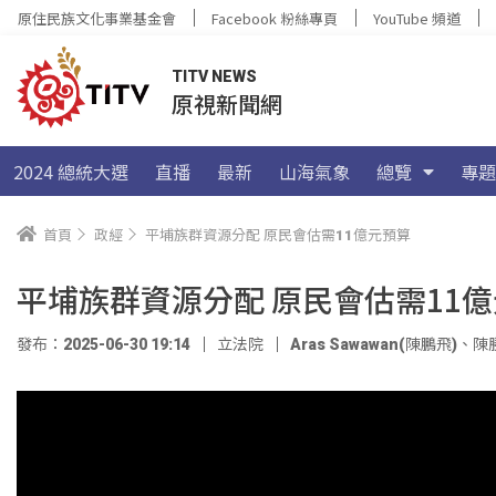
原住民族文化事業基金會
Facebook 粉絲專頁
YouTube 頻道
TITV NEWS
原視新聞網
2024 總統大選
直播
最新
山海氣象
總覽
專題
首頁
政經
平埔族群資源分配 原民會估需11億元預算
平埔族群資源分配 原民會估需11
發布：2025-06-30 19:14
立法院
Aras Sawawan(陳鵬飛)
、
陳