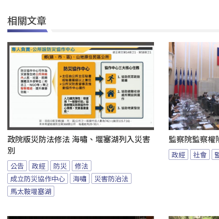
相關文章
政院版災防法修法 海嘯、堰塞湖列入災害
監察院監察權
別
政經
社會
公告
政經
防災
修法
成立防災協作中心
海嘯
災害防治法
馬太鞍堰塞湖