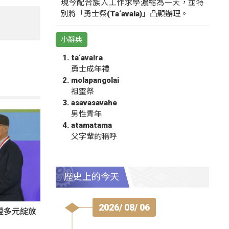
現今配合族人工作求學濃縮為一天，並特
別將「勇士祭(Ta‘avala)」凸顯辦理。
小辭典
ta‘avalra
勇士成年禮
molapangolai
祖靈祭
asavasavahe
男性青年
atamatama
父字輩的稱呼
歷史上的今天
2026/ 08/ 06
證多元綻放