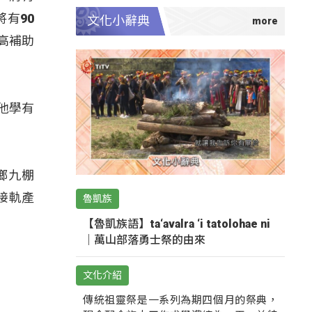
有90
文化小辭典
高補助
他學有
鄉九棚
接軌產
魯凱族
【魯凱族語】ta‘avalra ‘i tatolohae ni
｜萬山部落勇士祭的由來
文化介紹
傳統祖靈祭是一系列為期四個月的祭典，