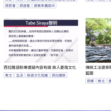
原民會
原語會
屏東來義高中
西拉雅語粉專遭疑內容有誤 族人憂傷文化
傳統工法建泰
藍圖
教文
生活
族語文化知識
西拉雅族
原鄉
教文