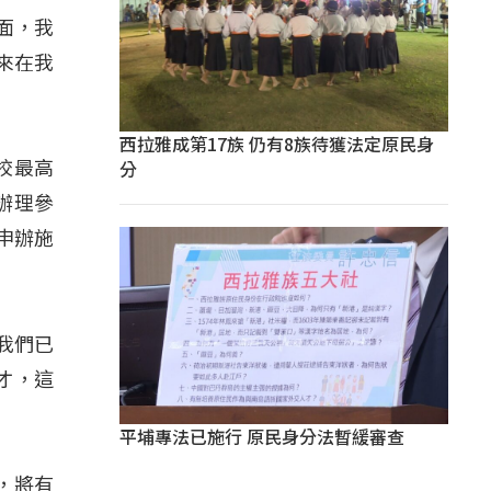
面，我
來在我
西拉雅成第17族 仍有8族待獲法定原民身
分
校最高
辦理參
申辦施
我們已
才，這
平埔專法已施行 原民身分法暫緩審查
，將有