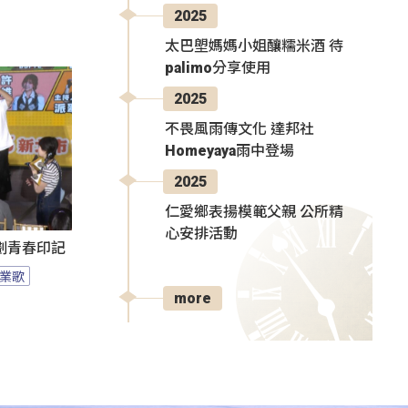
2025
太巴塱媽媽小姐釀糯米酒 待
palimo分享使用
2025
不畏風雨傳文化 達邦社
Homeyaya雨中登場
2025
仁愛鄉表揚模範父親 公所精
心安排活動
刻劃青春印記
業歌
more