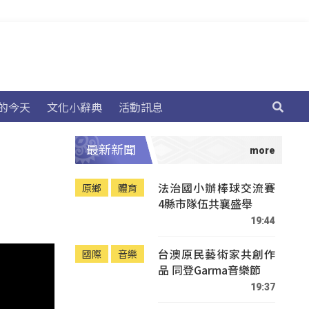
的今天
文化小辭典
活動訊息
最新新聞
法治國小辦棒球交流賽
原鄉
體育
4縣市隊伍共襄盛舉
19:44
台澳原民藝術家共創作
國際
音樂
品 同登Garma音樂節
19:37