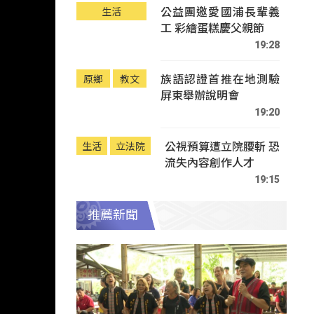
公益團邀愛國浦長輩義
生活
工 彩繪蛋糕慶父親節
19:28
族語認證首推在地測驗
原鄉
教文
屏東舉辦說明會
19:20
公視預算遭立院腰斬 恐
生活
立法院
流失內容創作人才
19:15
推薦新聞