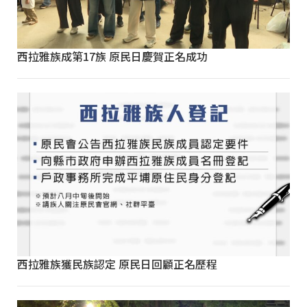
西拉雅族成第17族 原民日慶賀正名成功
西拉雅族獲民族認定 原民日回顧正名歷程