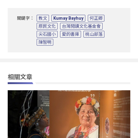
關鍵字：
教文
Kumay Bayhuy
何正卿
原民文化
台灣閱讀文化基金會
尖石國小
愛的書庫
桃山部落
陳智明
相關文章