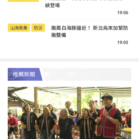
峽登場
19:06
颱風白海豚逼近！ 新北烏來加緊防
山海氣象
防災
颱整備
19:03
推薦新聞