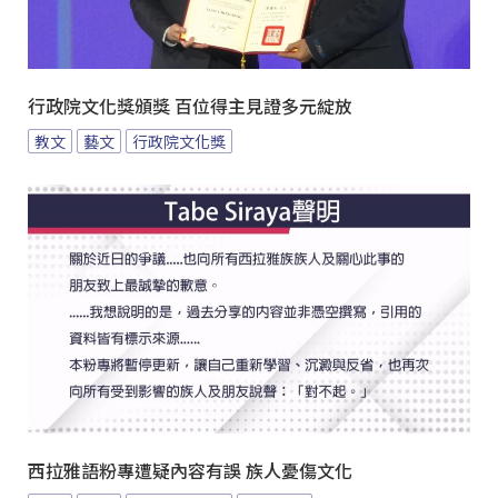
行政院文化獎頒獎 百位得主見證多元綻放
教文
藝文
行政院文化獎
西拉雅語粉專遭疑內容有誤 族人憂傷文化