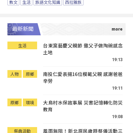
教文
生活
族語文化知識
西拉雅族
最新新聞
台東窯藝慶父親節 邀父子做陶碗感念
生活
土地
19:13
南投仁愛表揚16位模範父親 感謝爸爸
人物
原鄉
辛勞
19:11
大鳥村水保故事展 災害記憶轉化防災
原鄉
環境
教育
19:08
風雨無阻！新北原民歲時祭儀活動三
祭典活動