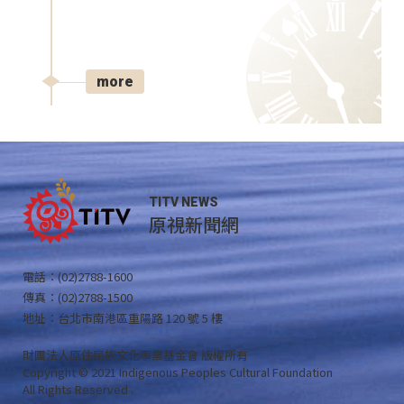
more
TITV NEWS
原視新聞網
電話：(02)2788-1600
傳真：(02)2788-1500
地址：台北市南港區重陽路 120 號 5 樓
財團法人原住民族文化事業基金會 版權所有
Copyright © 2021 Indigenous Peoples Cultural Foundation
All Rights Reserved .