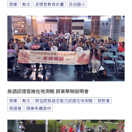
原鄉
教文
史懷哲教育計畫
百合國小
族語認證首推在地測驗 屏東舉辦說明會
原鄉
教文
原住民族語言能力認證在地測驗
原民會
原語會
屏東來義高中