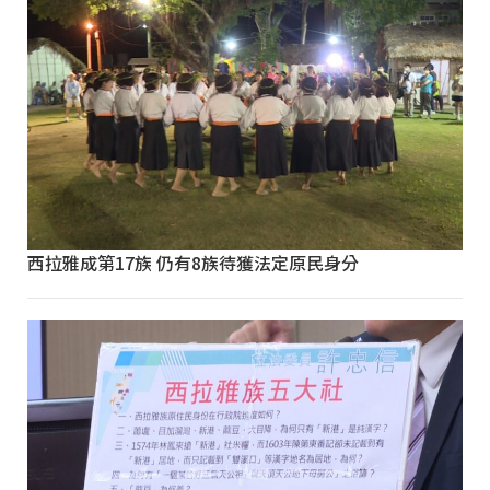
西拉雅成第17族 仍有8族待獲法定原民身分