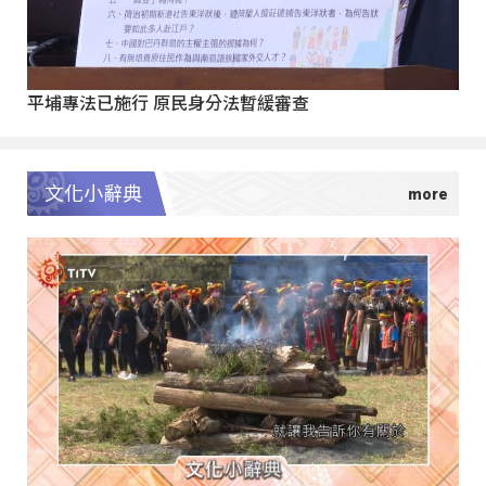
平埔專法已施行 原民身分法暫緩審查
文化小辭典