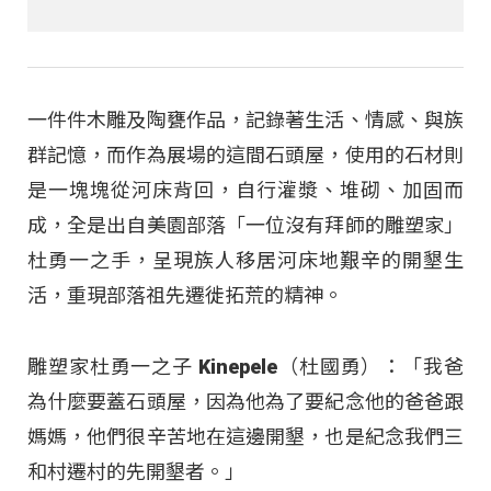
一件件木雕及陶甕作品，記錄著生活、情感、與族
群記憶，而作為展場的這間石頭屋，使用的石材則
是一塊塊從河床背回，自行灌漿、堆砌、加固而
成，全是出自美園部落「一位沒有拜師的雕塑家」
杜勇一之手，呈現族人移居河床地艱辛的開墾生
活，重現部落祖先遷徙拓荒的精神。
雕塑家杜勇一之子 Kinepele（杜國勇）：「我爸
為什麼要蓋石頭屋，因為他為了要紀念他的爸爸跟
媽媽，他們很辛苦地在這邊開墾，也是紀念我們三
和村遷村的先開墾者。」