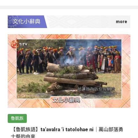
文化小辭典
魯凱族
【魯凱族語】ta‘avalra ‘i tatolohae ni｜萬山部落勇
士祭的由來