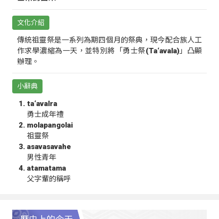
文化介紹
傳統祖靈祭是一系列為期四個月的祭典，現今配合族人工
作求學濃縮為一天，並特別將「勇士祭(Ta‘avala)」凸顯
辦理。
小辭典
ta‘avalra
勇士成年禮
molapangolai
祖靈祭
asavasavahe
男性青年
atamatama
父字輩的稱呼