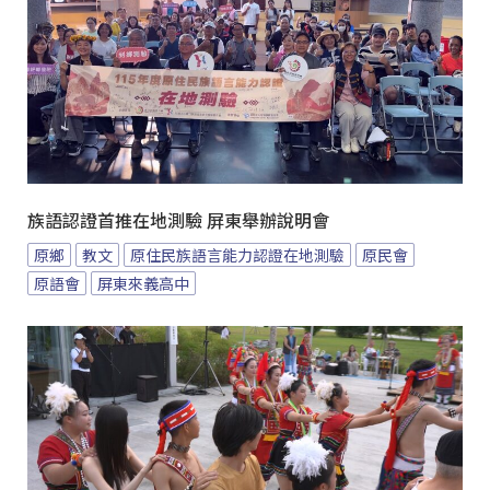
族語認證首推在地測驗 屏東舉辦說明會
原鄉
教文
原住民族語言能力認證在地測驗
原民會
原語會
屏東來義高中