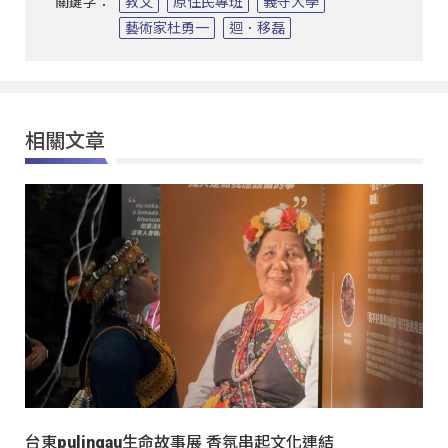
關鍵字：
教文
原住民專班
義守大學
藝術家杜勇一
迴．移磊
相關文章
台東pulingau生命故事展 香氛串起文化連結