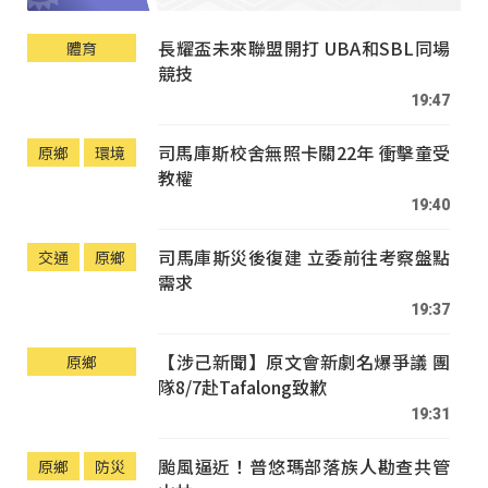
長耀盃未來聯盟開打 UBA和SBL同場
體育
競技
19:47
司馬庫斯校舍無照卡關22年 衝擊童受
原鄉
環境
教權
19:40
司馬庫斯災後復建 立委前往考察盤點
交通
原鄉
需求
19:37
【涉己新聞】原文會新劇名爆爭議 團
原鄉
隊8/7赴Tafalong致歉
19:31
颱風逼近！普悠瑪部落族人勘查共管
原鄉
防災