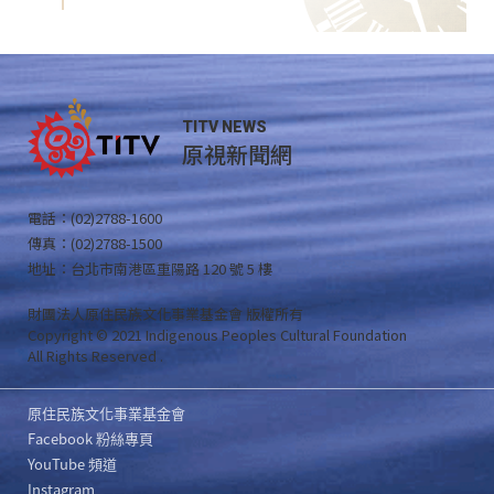
TITV NEWS
原視新聞網
電話：(02)2788-1600
傳真：(02)2788-1500
地址：台北市南港區重陽路 120 號 5 樓
財團法人原住民族文化事業基金會 版權所有
Copyright © 2021 Indigenous Peoples Cultural Foundation
All Rights Reserved .
原住民族文化事業基金會
Facebook 粉絲專頁
YouTube 頻道
Instagram