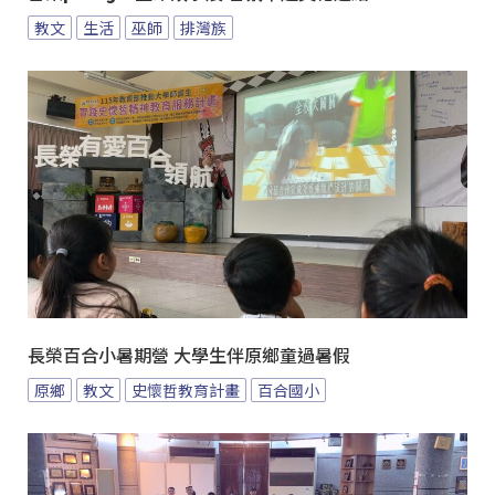
教文
生活
巫師
排灣族
長榮百合小暑期營 大學生伴原鄉童過暑假
原鄉
教文
史懷哲教育計畫
百合國小