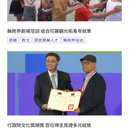
舞跨界劇場培訓 結合花蓮觀光拓青年就業
原鄉
教文
原民樂舞人才
舞跨界培訓
行政院文化獎頒獎 百位得主見證多元綻放